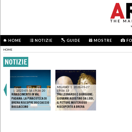
HOME
NOTIZIE
GUIDE
MOSTRE
F
HOME
NOTIZIE
MILANO
|
2026-05-27
|
2023-05-16 19:36:20
19:06:15
RINASCIMENTO IN VAL
TRA LEONARDO E GIORGIONE:
PADANA: LA PINACOTECA DI
GIOVANNI AGOSTINO DA LODI,
BRERA RISCOPRE BOCCACCIO
IL PITTORE MISTERIOSO
BOCCACCINO
RISCOPERTO A BRERA