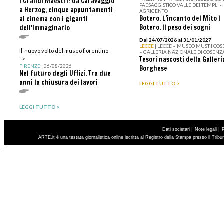
I Grandi Maestri: da Caravaggio
PAESAGGISTICO VALLE DEI TEMPLI -
a Herzog, cinque appuntamenti
AGRIGENTO
Botero. L’incanto del Mito I
al cinema con i giganti
Botero. Il peso dei sogni
dell'immaginario
Dal 24/07/2026 al 31/01/2027
LECCE
| LECCE – MUSEO MUST I CO
Il nuovo volto del museo fiorentino
– GALLERIA NAZIONALE DI COSENZ
Tesori nascosti della Galleri
">
FIRENZE
| 06/08/2026
Borghese
Nel futuro degli Uffizi. Tra due
anni la chiusura dei lavori
LEGGI TUTTO >
LEGGI TUTTO >
|
|
Dati societari
Note legali
ARTE.it è una testata giornalistica online iscritta al Registro della Stampa presso il Trib