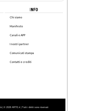
I
NFO
Chi siamo
Manifesto
Canali e APP
I nostri partner
Comunicati stampa
Contatti e crediti
| © 2026 ARTE.it | Tutti i diritti sono riservati