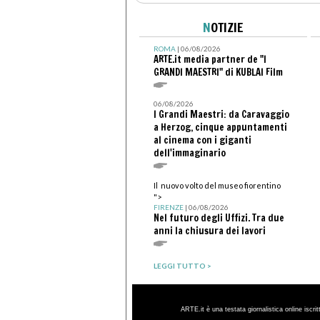
N
OTIZIE
ROMA
| 06/08/2026
ARTE.it media partner de "I
GRANDI MAESTRI" di KUBLAI Film
06/08/2026
I Grandi Maestri: da Caravaggio
a Herzog, cinque appuntamenti
al cinema con i giganti
dell'immaginario
Il nuovo volto del museo fiorentino
">
FIRENZE
| 06/08/2026
Nel futuro degli Uffizi. Tra due
anni la chiusura dei lavori
LEGGI TUTTO >
ARTE.it è una testata giornalistica online iscri