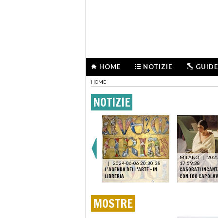
HOME
NOTIZIE
GUIDE
HOME
NOTIZIE
MILANO
|
2025
|
2024-06-06 20:30:38
17:59:38
L’AGENDA DELL’ARTE - IN
CASORATI INCANT
LIBRERIA
CON 100 CAPOLAV
MOSTRE