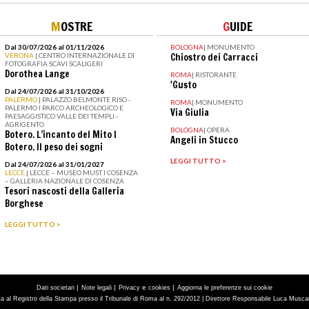
M
OSTRE
G
UIDE
Dal 30/07/2026 al 01/11/2026
BOLOGNA
|
MONUMENTO
VERONA
| CENTRO INTERNAZIONALE DI
Chiostro dei Carracci
FOTOGRAFIA SCAVI SCALIGERI
Dorothea Lange
ROMA
|
RISTORANTE
'Gusto
Dal 24/07/2026 al 31/10/2026
PALERMO
| PALAZZO BELMONTE RISO -
ROMA
|
MONUMENTO
PALERMO I PARCO ARCHEOLOGICO E
Via Giulia
PAESAGGISTICO VALLE DEI TEMPLI -
AGRIGENTO
BOLOGNA
|
OPERA
Botero. L’incanto del Mito I
Angeli in Stucco
Botero. Il peso dei sogni
LEGGI TUTTO >
Dal 24/07/2026 al 31/01/2027
LECCE
| LECCE – MUSEO MUST I COSENZA
– GALLERIA NAZIONALE DI COSENZA
Tesori nascosti della Galleria
Borghese
LEGGI TUTTO >
|
|
e
|
Dati societari
Note legali
Privacy
cookies
Aggiorna le preferenze sui cookie
tta al Registro della Stampa presso il Tribunale di Roma al n. 292/2012 | Direttore Responsabile Luca Muscarà 