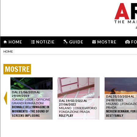
HOME
NOTIZIE
GUIDE
MOSTRE
F
HOME
MOSTRE
DAL 21/06/2019 AL
29/09/2019
DAL 31/10/2024 AL
TORINO
|
OGR – OFFICINE
24/02/2025
DAL 19/02/2022 AL
GRANDI RIPARAZIONI
MILANO
|
FONDAZI
27/06/2022
BIENNALE DELL'IMMAGINE IN
PRADA
MILANO
|
OSSERVATORIO
MOVIMENTO - THE SOUND OF
MERIEM BENNANI. FOR
FONDAZIONE PRADA
SCREENS IMPLODING
ROLE PLAY
BEST FAMILY