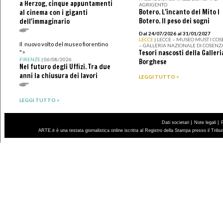
a Herzog, cinque appuntamenti
AGRIGENTO
Botero. L’incanto del Mito I
al cinema con i giganti
Botero. Il peso dei sogni
dell'immaginario
Dal 24/07/2026 al 31/01/2027
LECCE
| LECCE – MUSEO MUST I CO
Il nuovo volto del museo fiorentino
– GALLERIA NAZIONALE DI COSENZ
Tesori nascosti della Galleri
">
FIRENZE
| 06/08/2026
Borghese
Nel futuro degli Uffizi. Tra due
anni la chiusura dei lavori
LEGGI TUTTO >
LEGGI TUTTO >
|
|
Dati societari
Note legali
ARTE.it è una testata giornalistica online iscritta al Registro della Stampa presso il Trib