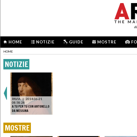
d
HOME
NOTIZIE
GUIDE
MOSTRE
F
HOME
NOTIZIE
PAVIA
|
2014-06-21
08:58:28
A TU PER TU CON ANTONELLO
DA MESSINA
MOSTRE