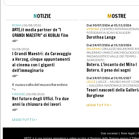
N
OTIZIE
M
OSTRE
ROMA
| 06/08/2026
Dal 30/07/2026 al 01/11/2026
ARTE.it media partner de "I
VERONA
| CENTRO INTERNAZIONAL
FOTOGRAFIA SCAVI SCALIGERI
GRANDI MAESTRI" di KUBLAI Film
Dorothea Lange
Dal 24/07/2026 al 31/10/2026
PALERMO
| PALAZZO BELMONTE RIS
06/08/2026
PALERMO I PARCO ARCHEOLOGICO 
I Grandi Maestri: da Caravaggio
PAESAGGISTICO VALLE DEI TEMPLI -
a Herzog, cinque appuntamenti
AGRIGENTO
Botero. L’incanto del Mito I
al cinema con i giganti
Botero. Il peso dei sogni
dell'immaginario
Dal 24/07/2026 al 31/01/2027
LECCE
| LECCE – MUSEO MUST I CO
Il nuovo volto del museo fiorentino
– GALLERIA NAZIONALE DI COSENZ
Tesori nascosti della Galleri
">
FIRENZE
| 06/08/2026
Borghese
Nel futuro degli Uffizi. Tra due
anni la chiusura dei lavori
LEGGI TUTTO >
LEGGI TUTTO >
|
|
Dati societari
Note legali
ARTE.it è una testata giornalistica online iscritta al Registro della Stampa presso il Trib