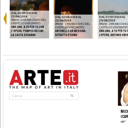
DAL 25/05/2014 AL
25/06/2014
DAL 22/06/2014 AL
DAL 27/07/2014 AL
EL
PAVIA
|
MUSEI CIVICI DEL
22/06/2014
29/08/2014
CASTELLO VISCONTEO
PAVIA
|
MUSEI CIVICI DEL
PAVIA
|
MUSEI CIVIC
UNO:UNO. A TU PER TU CON
CASTELLO VISCONTEO
CASTELLO VISCONTE
ZI
L’OPERA. POMPEO BATONI.
ANTONELLO DA MESSINA.
UNO:UNO. A TU PER TU 
LA CASTA SUSANNA
RITRATTO D'UOMO
L'OPERA. ANTONIO OBE
MIC
(CA