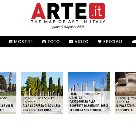
giovedì 6 agosto 2026
MOSTRE
FOTO
VIDEO
SPECIALI
UDINE
|
2020-07-21
09:48:12
07-10
UDINE
|
2017-07-12
UDINE
|
20
PASSEGGIATA ALLA
15:29:06
17:15:13
ILLE VOLTI
ALLA SCOPERTA DI AQUILEIA
SCOPERTA DI AQUILEIA: DIECI
IL PALAZZO E 
ATE
CON CRISTIANO TIUSSI
TESORI DA NON PERDERE
EPISCOPALE