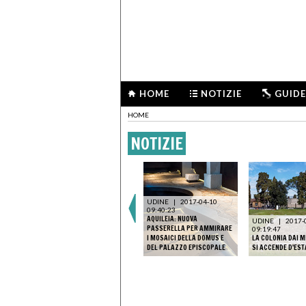
HOME
NOTIZIE
GUIDE
HOME
NOTIZIE
UDINE
|
2017-04-10
09:40:23
AQUILEIA: NUOVA
UDINE
|
2017-
PASSERELLA PER AMMIRARE
09:19:47
I MOSAICI DELLA DOMUS E
LA COLONIA DAI M
DEL PALAZZO EPISCOPALE
SI ACCENDE D'EST