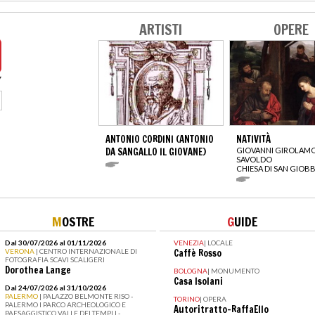
ARTISTI
OPERE
ANTONIO CORDINI (ANTONIO
NATIVITÀ
DA SANGALLO IL GIOVANE)
GIOVANNI GIROLAM
SAVOLDO
CHIESA DI SAN GIOB
M
OSTRE
G
UIDE
Dal 30/07/2026 al 01/11/2026
VENEZIA
|
LOCALE
VERONA
| CENTRO INTERNAZIONALE DI
Caffè Rosso
FOTOGRAFIA SCAVI SCALIGERI
Dorothea Lange
BOLOGNA
|
MONUMENTO
Casa Isolani
Dal 24/07/2026 al 31/10/2026
PALERMO
| PALAZZO BELMONTE RISO -
TORINO
|
OPERA
PALERMO I PARCO ARCHEOLOGICO E
Autoritratto-RaffaEllo
PAESAGGISTICO VALLE DEI TEMPLI -