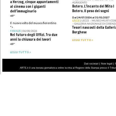
a Herzog, cinque appuntamenti
AGRIGENTO
Botero. L’incanto del Mito I
al cinema con i giganti
Botero. Il peso dei sogni
dell'immaginario
Dal 24/07/2026 al 31/01/2027
LECCE
| LECCE – MUSEO MUST I CO
Il nuovo volto del museo fiorentino
– GALLERIA NAZIONALE DI COSENZ
Tesori nascosti della Galleri
">
FIRENZE
| 06/08/2026
Borghese
Nel futuro degli Uffizi. Tra due
anni la chiusura dei lavori
LEGGI TUTTO >
LEGGI TUTTO >
|
|
Dati societari
Note legali
ARTE.it è una testata giornalistica online iscritta al Registro della Stampa presso il Trib