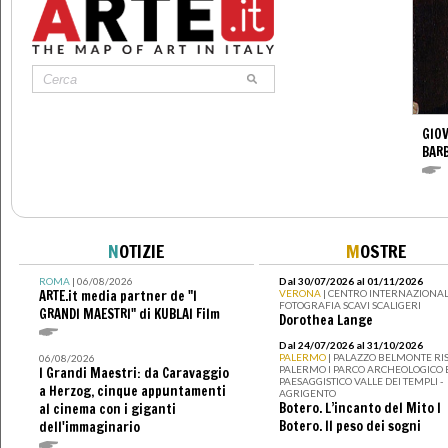
GIO
BARB
N
OTIZIE
M
OSTRE
ROMA
| 06/08/2026
Dal 30/07/2026 al 01/11/2026
ARTE.it media partner de "I
VERONA
| CENTRO INTERNAZIONAL
FOTOGRAFIA SCAVI SCALIGERI
GRANDI MAESTRI" di KUBLAI Film
Dorothea Lange
Dal 24/07/2026 al 31/10/2026
PALERMO
| PALAZZO BELMONTE RIS
06/08/2026
PALERMO I PARCO ARCHEOLOGICO 
I Grandi Maestri: da Caravaggio
PAESAGGISTICO VALLE DEI TEMPLI -
a Herzog, cinque appuntamenti
AGRIGENTO
Botero. L’incanto del Mito I
al cinema con i giganti
Botero. Il peso dei sogni
dell'immaginario