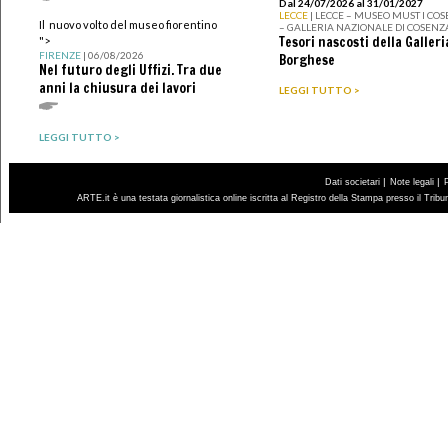
Dal 24/07/2026 al 31/01/2027
LECCE
| LECCE – MUSEO MUST I CO
Il nuovo volto del museo fiorentino
– GALLERIA NAZIONALE DI COSENZ
Tesori nascosti della Galleri
">
FIRENZE
| 06/08/2026
Borghese
Nel futuro degli Uffizi. Tra due
anni la chiusura dei lavori
LEGGI TUTTO >
LEGGI TUTTO >
|
|
Dati societari
Note legali
ARTE.it è una testata giornalistica online iscritta al Registro della Stampa presso il Trib