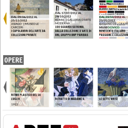
DAL 17/07/2012 AL
28/10/2012
DAL 09/06/2012 AL
DAL 20/10/2012 AL
ROMA
|
GALLERIA D'ARTE
25/11/2012
20/01/2013
MODERNA
ASIAGO
|
MUSEO LE
BASSANO DEL GRAP
RI
100 SGUARDI SU ROMA.
CARCERI
MUSEO CIVICO
I CAPOLAVORI DELL'ARTE DA
DALLA COLLEZIONE D’ARTE DI
NOVECENTO ITALIANO.
COLLEZIONI PRIVATE
BNL GRUPPO BNP PARIBAS
PASSIONE E COLLEZIO
OPERE
RITMO PLASTICO DEL 14
LUGLIO
RITRATTO DI MADAME S.
LE SETTE VIRTÙ
1913
1915
0