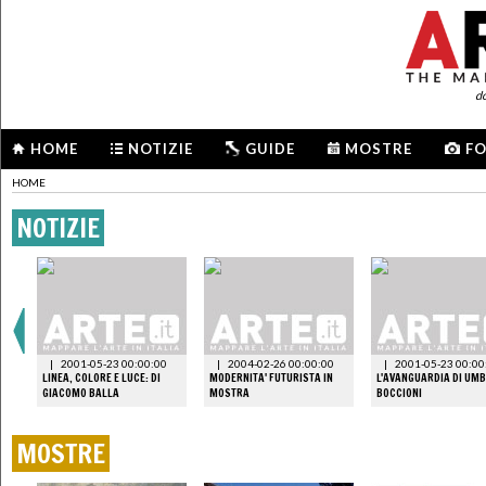
d
HOME
NOTIZIE
GUIDE
MOSTRE
F
HOME
NOTIZIE
|
2001-05-23 00:00:00
|
2004-02-26 00:00:00
|
2001-05-23 00:00
E
LINEA, COLORE E LUCE: DI
MODERNITA' FUTURISTA IN
L'AVANGUARDIA DI UM
A
GIACOMO BALLA
MOSTRA
BOCCIONI
MOSTRE