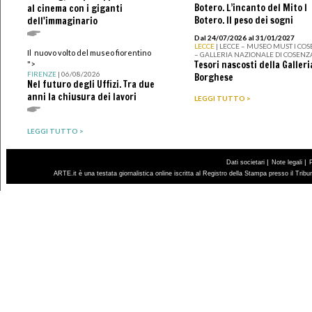
Botero. L’incanto del Mito I
al cinema con i giganti
Botero. Il peso dei sogni
dell'immaginario
Dal 24/07/2026 al 31/01/2027
LECCE
| LECCE – MUSEO MUST I CO
Il nuovo volto del museo fiorentino
– GALLERIA NAZIONALE DI COSENZ
Tesori nascosti della Galleri
">
FIRENZE
| 06/08/2026
Borghese
Nel futuro degli Uffizi. Tra due
anni la chiusura dei lavori
LEGGI TUTTO >
LEGGI TUTTO >
|
|
Dati societari
Note legali
ARTE.it è una testata giornalistica online iscritta al Registro della Stampa presso il Trib