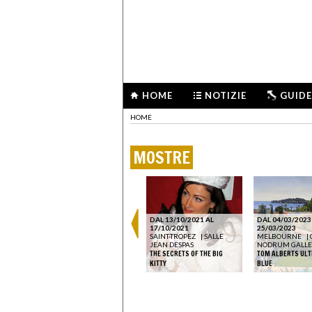
HOME
NOTIZIE
GUIDE
HOME
MOSTRE
DAL 13/10/2021 AL
DAL 04/03/2023
17/10/2021
25/03/2023
SAINT-TROPEZ
|
SALLE
MELBOURNE
|
JEAN DESPAS
NODRUM GALL
THE SECRETS OF THE BIG
TOM ALBERTS UL
KITTY
BLUE