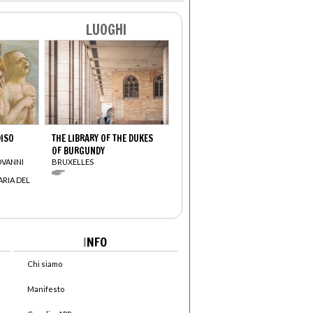
LUOGHI
DISO
THE LIBRARY OF THE DUKES
OF BURGUNDY
OVANNI
BRUXELLES
ARIA DEL
I
NFO
Chi siamo
Manifesto