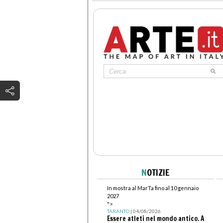
N
OTIZIE
In mostra al MarTa fino al 10 gennaio
2027
">
TARANTO
| 04/08/2026
Essere atleti nel mondo antico. A