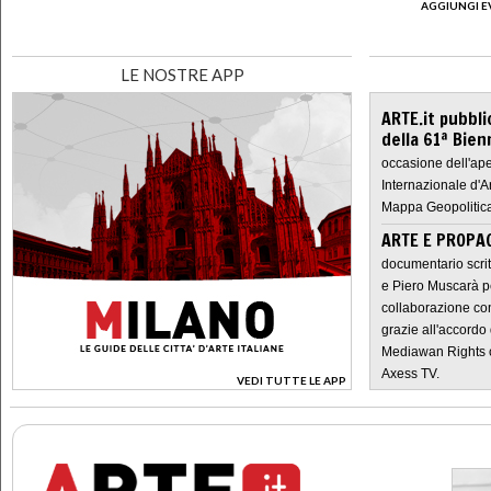
AGGIUNGI E
LE NOSTRE APP
ARTE.it pubbli
della 61ª Bien
occasione dell'ape
Internazionale d'A
Mappa Geopolitica
ARTE E PROPAG
documentario scrit
e Piero Muscarà pe
collaborazione con
grazie all'accordo 
Mediawan Rights c
Axess TV.
VEDI TUTTE LE APP
>