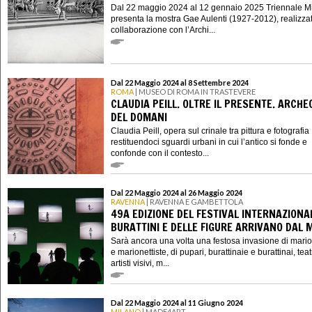
Dal 22 maggio 2024 al 12 gennaio 2025 Triennale M
presenta la mostra Gae Aulenti (1927-2012), realizzat
collaborazione con l’Archi...
Dal 22 Maggio 2024 al 8 Settembre 2024
ROMA
| MUSEO DI ROMA IN TRASTEVERE
CLAUDIA PEILL. OLTRE IL PRESENTE. ARCHE
DEL DOMANI
Claudia Peill, opera sul crinale tra pittura e fotografia
restituendoci sguardi urbani in cui l’antico si fonde e
confonde con il contesto...
Dal 22 Maggio 2024 al 26 Maggio 2024
RAVENNA
| RAVENNA E GAMBETTOLA
49A EDIZIONE DEL FESTIVAL INTERNAZIONAL
BURATTINI E DELLE FIGURE ARRIVANO DAL 
Sarà ancora una volta una festosa invasione di marion
e marionettiste, di pupari, burattinaie e burattinai, teat
artisti visivi, m...
Dal 22 Maggio 2024 al 11 Giugno 2024
MILANO
| MADE4ART