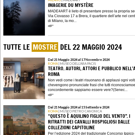
IMAGERIE DU MYSTÈRE
MADE4ART è lieto di presentare presso la propria se
Via Ciovasso 17 a Brera, il quartiere dell’arte nel cen
di Milano, la mo...
TUTTE LE
MOSTRE
DEL 22 MAGGIO 2024
Dal 21 Maggio 2024 al 17 Novembre 2024
ROMA
| MUSEO DELL'ARA PACIS
TEATRO. AUTORI, ATTORI E PUBBLICO NELL’
ROMA
Non vedi come i teatri risuonano di applausi ogni vol
chevengono pronunciate frasi che tutti riconosciamo
concordemente sappiamo essere vere?(Senec...
Dal 21 Maggio 2024 al 15 Settembre 2024
ROMA
| MUSEO PIETRO CANONICA
“QUESTO È AQUILINO FIGLIO DEL VENTO”. I
RITRATTI DEI CAVALLI ROSPIGLIOSI DALLE
COLLEZIONI CAPITOLINE
Per l’edizione 2024 del tradizionale Concorso Ippico 