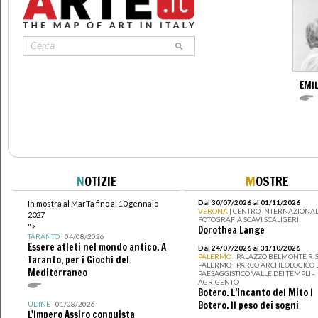
EMIL
N
OTIZIE
M
OSTRE
Dal 30/07/2026 al 01/11/2026
In mostra al MarTa fino al 10 gennaio
VERONA
| CENTRO INTERNAZIONAL
2027
FOTOGRAFIA SCAVI SCALIGERI
">
Dorothea Lange
TARANTO
| 04/08/2026
Essere atleti nel mondo antico. A
Dal 24/07/2026 al 31/10/2026
PALERMO
| PALAZZO BELMONTE RIS
Taranto, per i Giochi del
PALERMO I PARCO ARCHEOLOGICO 
Mediterraneo
PAESAGGISTICO VALLE DEI TEMPLI -
AGRIGENTO
Botero. L’incanto del Mito I
Botero. Il peso dei sogni
UDINE
| 01/08/2026
L'Impero Assiro conquista