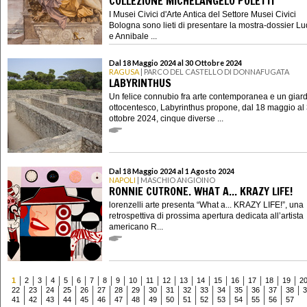
COLLEZIONE MICHELANGELO POLETTI
I Musei Civici d'Arte Antica del Settore Musei Civici
Bologna sono lieti di presentare la mostra-dossier L
e Annibale ...
Dal 18 Maggio 2024 al 30 Ottobre 2024
RAGUSA
| PARCO DEL CASTELLO DI DONNAFUGATA
LABYRINTHUS
Un felice connubio fra arte contemporanea e un giar
ottocentesco, Labyrinthus propone, dal 18 maggio al
ottobre 2024, cinque diverse ...
Dal 18 Maggio 2024 al 1 Agosto 2024
NAPOLI
| MASCHIO ANGIOINO
RONNIE CUTRONE. WHAT A... KRAZY LIFE!
lorenzelli arte presenta “What a... KRAZY LIFE!”, una
retrospettiva di prossima apertura dedicata all’artista
americano R...
1
2
3
4
5
6
7
8
9
10
11
12
13
14
15
16
17
18
19
2
22
23
24
25
26
27
28
29
30
31
32
33
34
35
36
37
38
3
41
42
43
44
45
46
47
48
49
50
51
52
53
54
55
56
57