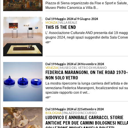
Piazza di Siena organizzato da Fise e Sport e Salute, 
Museo Pietro Canonica a Villa B...
Dal 19 Maggio 2024 al 9 Giugno 2024
MONZA
| VILLA REALE
THIS IS THE END
L’ Associazione Culturale AND presenta dal 19 maggi
giugno 2024, negli spazi suggestivi della Sala Conveg
Dal 19 Maggio 2024 al 24 Novembre 2024
VENEZIA
| MUSEO DEL VETRO DI MURANO
FEDERICA MARANGONI. ON THE ROAD 1970-
NON SOLO VETRO
La mostra ripercorre la lunga carriera dell’artista e d
veneziana Federica Marangoni, focalizzandosi sul s
speciale rapporto con il vet...
Dal 18 Maggio 2024 al 22 Settembre 2024
BOLOGNA
| PALAZZO D'ACCURSIO
LUDOVICO E ANNIBALE CARRACCI. STORIE
ANTICHE PER DUE CAMINI BOLOGNESI NELL