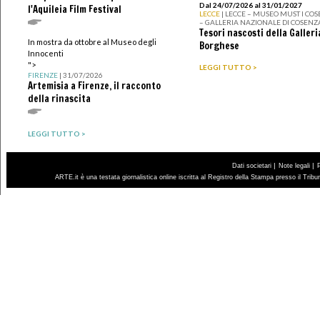
Dal 24/07/2026 al 31/01/2027
l'Aquileia Film Festival
LECCE
| LECCE – MUSEO MUST I CO
– GALLERIA NAZIONALE DI COSENZ
Tesori nascosti della Galleri
In mostra da ottobre al Museo degli
Borghese
Innocenti
">
LEGGI TUTTO >
FIRENZE
| 31/07/2026
Artemisia a Firenze, il racconto
della rinascita
LEGGI TUTTO >
|
|
Dati societari
Note legali
ARTE.it è una testata giornalistica online iscritta al Registro della Stampa presso il Trib