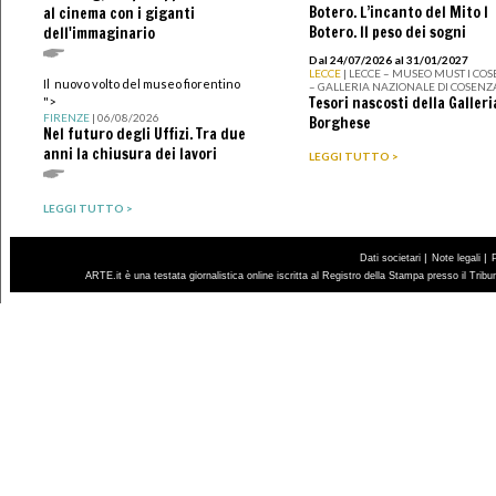
Botero. L’incanto del Mito I
al cinema con i giganti
Botero. Il peso dei sogni
dell'immaginario
Dal 24/07/2026 al 31/01/2027
LECCE
| LECCE – MUSEO MUST I CO
Il nuovo volto del museo fiorentino
– GALLERIA NAZIONALE DI COSENZ
Tesori nascosti della Galleri
">
FIRENZE
| 06/08/2026
Borghese
Nel futuro degli Uffizi. Tra due
anni la chiusura dei lavori
LEGGI TUTTO >
LEGGI TUTTO >
|
|
Dati societari
Note legali
ARTE.it è una testata giornalistica online iscritta al Registro della Stampa presso il Trib