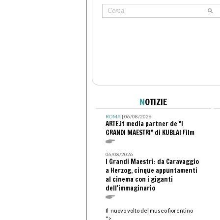
N
OTIZIE
ROMA
| 06/08/2026
ARTE.it media partner de "I
GRANDI MAESTRI" di KUBLAI Film
06/08/2026
I Grandi Maestri: da Caravaggio
a Herzog, cinque appuntamenti
al cinema con i giganti
dell'immaginario
Il nuovo volto del museo fiorentino
">