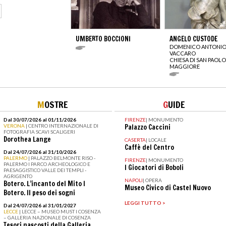
UMBERTO BOCCIONI
ANGELO CUSTODE
DOMENICO ANTONI
VACCARO
CHIESA DI SAN PAOLO
MAGGIORE
M
OSTRE
G
UIDE
Dal 30/07/2026 al 01/11/2026
FIRENZE
|
MONUMENTO
VERONA
| CENTRO INTERNAZIONALE DI
Palazzo Caccini
FOTOGRAFIA SCAVI SCALIGERI
Dorothea Lange
CASERTA
|
LOCALE
Caffè del Centro
Dal 24/07/2026 al 31/10/2026
PALERMO
| PALAZZO BELMONTE RISO -
FIRENZE
|
MONUMENTO
PALERMO I PARCO ARCHEOLOGICO E
I Giocatori di Boboli
PAESAGGISTICO VALLE DEI TEMPLI -
AGRIGENTO
NAPOLI
|
OPERA
Botero. L’incanto del Mito I
Museo Civico di Castel Nuovo
Botero. Il peso dei sogni
LEGGI TUTTO >
Dal 24/07/2026 al 31/01/2027
LECCE
| LECCE – MUSEO MUST I COSENZA
– GALLERIA NAZIONALE DI COSENZA
Tesori nascosti della Galleria