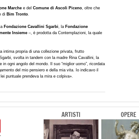
one Marche
e del
Comune di Ascoli Piceno
, oltre che
 di
Bim Tronto
.
 la
Fondazione Cavallini Sgarbi
, la
Fondazione
lmente Insieme
–, è prodotta da Contemplazioni, la quale
a intima propria di una collezione privata, frutto
Sgarbi, svolta in tandem con la madre Rina Cavallini, la
 in ogni angolo del mondo. Il suo “miglior uomo”, ricordata
gamento del mio pensiero e della mia vita. Io indicavo il
E lei puntuale prendeva la mira e colpiva».
ARTISTI
OPERE