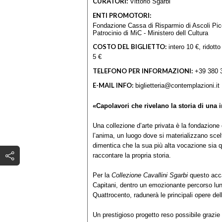
CURATORI:
Vittorio Sgarbi
ENTI PROMOTORI:
Fondazione Cassa di Risparmio di Ascoli Pi
Patrocinio di MiC - Ministero dell Cultura
COSTO DEL BIGLIETTO:
intero 10 €, ridotto
5 €
TELEFONO PER INFORMAZIONI:
+39 380 
E-MAIL INFO:
biglietteria@contemplazioni.it
«Capolavori che rivelano la storia di una 
Una collezione d’arte privata è la fondazione
l’anima, un luogo dove si materializzano scelt
dimentica che la sua più alta vocazione sia quel
raccontare la propria storia.
Per la
Collezione Cavallini Sgarbi
questo acca
Capitani, dentro un emozionante percorso lun
Quattrocento, radunerà le principali opere del
Un prestigioso progetto reso possibile grazie