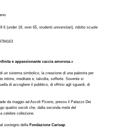
ceno
 8 € (under 18, over 65, studenti universitari), ridotto scuole
3784163
infinita e appassionante caccia amorosa.»
 di un sistema simbolico, la creazione di una palestra per
e intime, meditate e, talvolta, sofferte. Sovente si
la di accogliere il pubblico, di offrirsi agli sguardi, di
de da maggio ad Ascoli Piceno, presso il Palazzo Dei
go quattro secoli che, dalla seconda metà del
la celebre collezione.
 al sostegno della
Fondazione Carisap
.