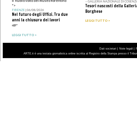
Il nuovo volto del museo fiorentino
– GALLERIA NAZIONALE DI COSENZ
Tesori nascosti della Galleri
">
FIRENZE
| 06/08/2026
Borghese
Nel futuro degli Uffizi. Tra due
anni la chiusura dei lavori
LEGGI TUTTO >
LEGGI TUTTO >
|
|
Dati societari
Note legali
ARTE.it è una testata giornalistica online iscritta al Registro della Stampa presso il Trib