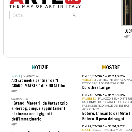
LUC
N
OTIZIE
M
OSTRE
ROMA
| 06/08/2026
Dal 30/07/2026 al 01/11/2026
ARTE.it media partner de "I
VERONA
| CENTRO INTERNAZIONAL
FOTOGRAFIA SCAVI SCALIGERI
GRANDI MAESTRI" di KUBLAI Film
Dorothea Lange
Dal 24/07/2026 al 31/10/2026
PALERMO
| PALAZZO BELMONTE RIS
06/08/2026
PALERMO I PARCO ARCHEOLOGICO 
I Grandi Maestri: da Caravaggio
PAESAGGISTICO VALLE DEI TEMPLI -
a Herzog, cinque appuntamenti
AGRIGENTO
Botero. L’incanto del Mito I
al cinema con i giganti
Botero. Il peso dei sogni
dell'immaginario
Dal 24/07/2026 al 31/01/2027
LECCE
| LECCE – MUSEO MUST I CO