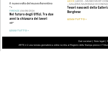
LECCE
| LECCE – MUSEO MUST I CO
Il nuovo volto del museo fiorentino
– GALLERIA NAZIONALE DI COSENZ
Tesori nascosti della Galleri
">
FIRENZE
| 06/08/2026
Borghese
Nel futuro degli Uffizi. Tra due
anni la chiusura dei lavori
LEGGI TUTTO >
LEGGI TUTTO >
|
|
Dati societari
Note legali
ARTE.it è una testata giornalistica online iscritta al Registro della Stampa presso il Trib