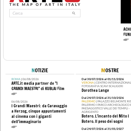
ACHI
FUNI
N
OTIZIE
M
OSTRE
ROMA
| 06/08/2026
Dal 30/07/2026 al 01/11/2026
ARTE.it media partner de "I
VERONA
| CENTRO INTERNAZIONAL
FOTOGRAFIA SCAVI SCALIGERI
GRANDI MAESTRI" di KUBLAI Film
Dorothea Lange
Dal 24/07/2026 al 31/10/2026
PALERMO
| PALAZZO BELMONTE RIS
06/08/2026
PALERMO I PARCO ARCHEOLOGICO 
I Grandi Maestri: da Caravaggio
PAESAGGISTICO VALLE DEI TEMPLI -
a Herzog, cinque appuntamenti
AGRIGENTO
Botero. L’incanto del Mito I
al cinema con i giganti
Botero. Il peso dei sogni
dell'immaginario
Dal 24/07/2026 al 31/01/2027