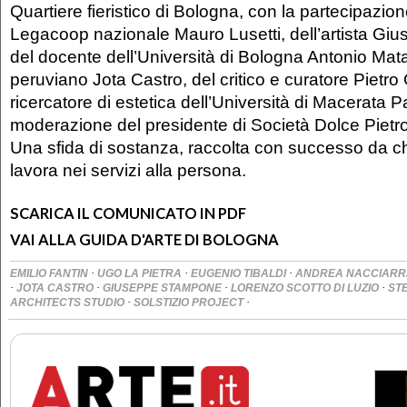
Quartiere fieristico di Bologna, con la partecipazion
Legacoop nazionale Mauro Lusetti, dell’artista G
del docente dell’Università di Bologna Antonio Mata
peruviano Jota Castro, del critico e curatore Pietro
ricercatore di estetica dell’Università di Macerata 
moderazione del presidente di Società Dolce Pietr
Una sfida di sostanza, raccolta con successo da ch
lavora nei servizi alla persona.
SCARICA IL COMUNICATO IN PDF
VAI ALLA GUIDA D'ARTE DI BOLOGNA
·
·
·
EMILIO FANTIN
UGO LA PIETRA
EUGENIO TIBALDI
ANDREA NACCIARRI
·
·
·
·
JOTA CASTRO
GIUSEPPE STAMPONE
LORENZO SCOTTO DI LUZIO
ST
·
·
ARCHITECTS STUDIO
SOLSTIZIO PROJECT