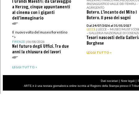
I Grandi Maestri: da Caravaggio
PAESAGGISTICO VALLE DEI TEMPLI -
a Herzog, cinque appuntamenti
AGRIGENTO
Botero. L’incanto del Mito I
al cinema con i giganti
Botero. Il peso dei sogni
dell'immaginario
Dal 24/07/2026 al 31/01/2027
LECCE
| LECCE – MUSEO MUST I CO
Il nuovo volto del museo fiorentino
– GALLERIA NAZIONALE DI COSENZ
Tesori nascosti della Galleri
">
FIRENZE
| 06/08/2026
Borghese
Nel futuro degli Uffizi. Tra due
anni la chiusura dei lavori
LEGGI TUTTO >
LEGGI TUTTO >
|
|
Dati societari
Note legali
ARTE.it è una testata giornalistica online iscritta al Registro della Stampa presso il Trib