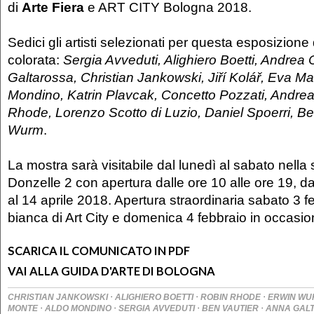
di
Arte Fiera
e ART CITY Bologna 2018.
Sedici gli artisti selezionati per questa esposizione
colorata:
Sergia Avveduti, Alighiero Boetti, Andrea
Galtarossa, Christian Jankowski, Jiří Kolář, Eva Mar
Mondino, Katrin Plavcak, Concetto Pozzati, Andrea
Rhode, Lorenzo Scotto di Luzio, Daniel Spoerri, Be
Wurm
.
La mostra sarà visitabile dal lunedì al sabato nella 
Donzelle 2 con apertura dalle ore 10 alle ore 19, d
al 14 aprile 2018. Apertura straordinaria sabato 3 f
bianca di Art City e domenica 4 febbraio in occasion
SCARICA IL COMUNICATO IN PDF
VAI ALLA GUIDA D'ARTE DI BOLOGNA
·
·
·
CHRISTIAN JANKOWSKI
ALIGHIERO BOETTI
ROBIN RHODE
ERWIN W
·
·
·
·
MONTE
ALDO MONDINO
SERGIA AVVEDUTI
BEN VAUTIER
ANNA GAL