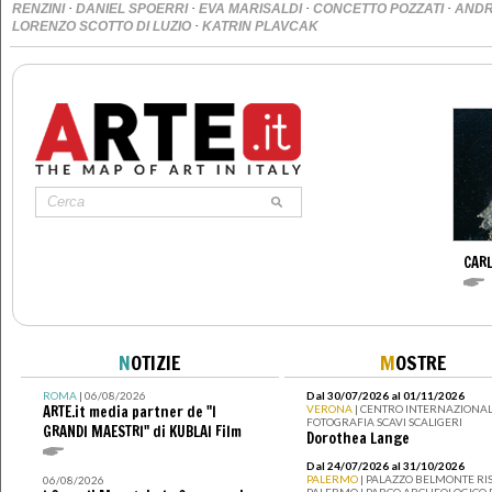
·
·
·
·
RENZINI
DANIEL SPOERRI
EVA MARISALDI
CONCETTO POZZATI
ANDR
·
LORENZO SCOTTO DI LUZIO
KATRIN PLAVCAK
CAR
N
OTIZIE
M
OSTRE
ROMA
| 06/08/2026
Dal 30/07/2026 al 01/11/2026
ARTE.it media partner de "I
VERONA
| CENTRO INTERNAZIONAL
FOTOGRAFIA SCAVI SCALIGERI
GRANDI MAESTRI" di KUBLAI Film
Dorothea Lange
Dal 24/07/2026 al 31/10/2026
PALERMO
| PALAZZO BELMONTE RIS
06/08/2026
PALERMO I PARCO ARCHEOLOGICO 