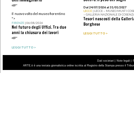
Dal 24/07/2026 al 31/01/2027
LECCE
| LECCE – MUSEO MUST I CO
Il nuovo volto del museo fiorentino
– GALLERIA NAZIONALE DI COSENZ
Tesori nascosti della Galleri
">
FIRENZE
| 06/08/2026
Borghese
Nel futuro degli Uffizi. Tra due
anni la chiusura dei lavori
LEGGI TUTTO >
LEGGI TUTTO >
|
|
Dati societari
Note legali
ARTE.it è una testata giornalistica online iscritta al Registro della Stampa presso il Trib