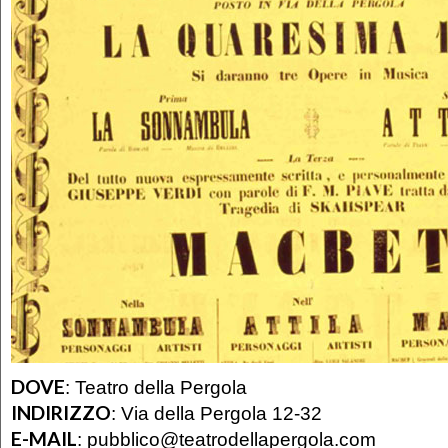
DOVE
:
Teatro della Pergola
INDIRIZZO
:
Via della Pergola 12-32
E-MAIL
:
pubblico@teatrodellapergola.com