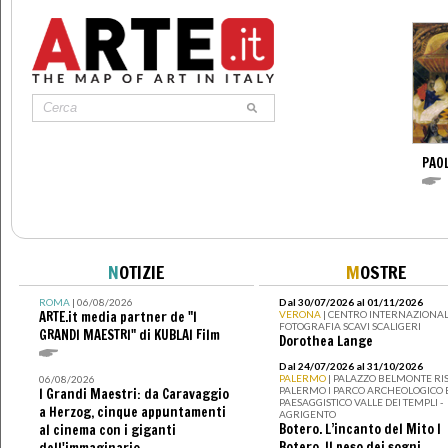
PAO
N
OTIZIE
M
OSTRE
ROMA
| 06/08/2026
Dal 30/07/2026 al 01/11/2026
ARTE.it media partner de "I
VERONA
| CENTRO INTERNAZIONAL
FOTOGRAFIA SCAVI SCALIGERI
GRANDI MAESTRI" di KUBLAI Film
Dorothea Lange
Dal 24/07/2026 al 31/10/2026
PALERMO
| PALAZZO BELMONTE RIS
06/08/2026
PALERMO I PARCO ARCHEOLOGICO 
I Grandi Maestri: da Caravaggio
PAESAGGISTICO VALLE DEI TEMPLI -
a Herzog, cinque appuntamenti
AGRIGENTO
Botero. L’incanto del Mito I
al cinema con i giganti
Botero. Il peso dei sogni
dell'immaginario