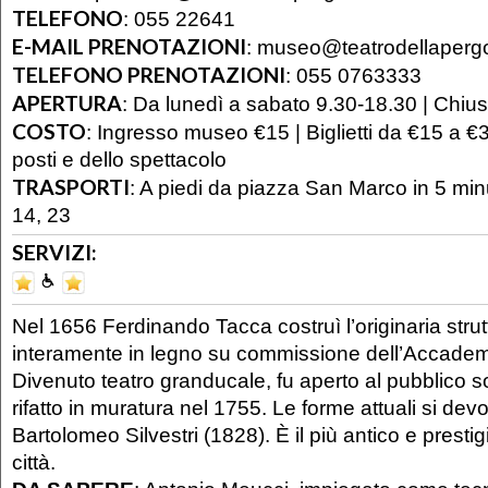
TELEFONO
:
055 22641
E-MAIL PRENOTAZIONI
:
museo@teatrodellaperg
TELEFONO PRENOTAZIONI
:
055 0763333
APERTURA
:
Da lunedì a sabato 9.30-18.30 | Chiu
COSTO
:
Ingresso museo €15 | Biglietti da €15 a €
posti e dello spettacolo
TRASPORTI
:
A piedi da piazza San Marco in 5 minu
14, 23
SERVIZI:
Nel 1656 Ferdinando Tacca costruì l’originaria strut
interamente in legno su commissione dell’Accademi
Divenuto teatro granducale, fu aperto al pubblico s
rifatto in muratura nel 1755. Le forme attuali si devo
Bartolomeo Silvestri (1828). È il più antico e prestig
città.