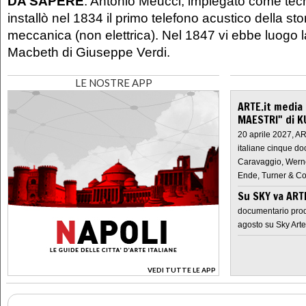
DA SAPERE
: Antonio Meucci, impiegato come tecn
installò nel 1834 il primo telefono acustico della sto
meccanica (non elettrica). Nel 1847 vi ebbe luogo l
Macbeth di Giuseppe Verdi.
LE NOSTRE APP
ARTE.it media
MAESTRI" di K
20 aprile 2027, A
italiane cinque do
Caravaggio, Werne
Ende, Turner & Co
Su SKY va AR
documentario prod
agosto su Sky Arte
VEDI TUTTE LE APP
>