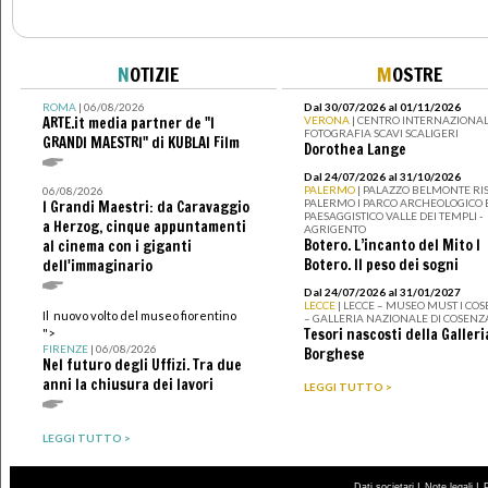
N
OTIZIE
M
OSTRE
ROMA
| 06/08/2026
Dal 30/07/2026 al 01/11/2026
ARTE.it media partner de "I
VERONA
| CENTRO INTERNAZIONAL
FOTOGRAFIA SCAVI SCALIGERI
GRANDI MAESTRI" di KUBLAI Film
Dorothea Lange
Dal 24/07/2026 al 31/10/2026
PALERMO
| PALAZZO BELMONTE RIS
06/08/2026
PALERMO I PARCO ARCHEOLOGICO 
I Grandi Maestri: da Caravaggio
PAESAGGISTICO VALLE DEI TEMPLI -
a Herzog, cinque appuntamenti
AGRIGENTO
Botero. L’incanto del Mito I
al cinema con i giganti
Botero. Il peso dei sogni
dell'immaginario
Dal 24/07/2026 al 31/01/2027
LECCE
| LECCE – MUSEO MUST I CO
Il nuovo volto del museo fiorentino
– GALLERIA NAZIONALE DI COSENZ
Tesori nascosti della Galleri
">
FIRENZE
| 06/08/2026
Borghese
Nel futuro degli Uffizi. Tra due
anni la chiusura dei lavori
LEGGI TUTTO >
LEGGI TUTTO >
|
|
Dati societari
Note legali