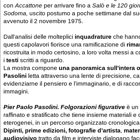
con
Accattone
per arrivare fino a
Salò e le 120 gior
Sodoma,
uscito postumo a poche settimane dal su
avvenuto il 2 novembre 1975.
Dall’analisi delle molteplici
inquadrature
che hanno
questi capolavori fiorisce una ramificazione di
rima
ricostruita in modo certosino, a loro volta messi a 
i
testi
scritti a riguardo.
La mostra compone
una panoramica sull’intera o
Pasolini
letta attraverso una lente di precisione, c
evidenziarne il pensiero e l’immaginario, e di raccon
immagini.
Pier Paolo Pasolini.
Folgorazioni figurative
è un 
raffinato e stratificato che tiene insieme materiali e
eterogenei, in un percorso organizzato cronologic
Dipinti, prime edizioni, fotografie d’artista
,
mater
audiovisivo
tratto da film e interviste dialogano f