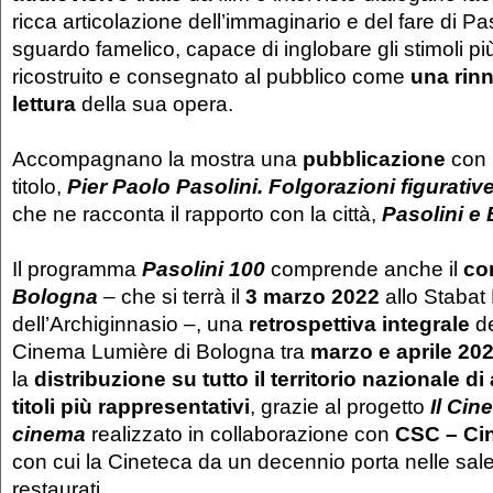
ricca articolazione dell’immaginario e del fare di Paso
sguardo famelico, capace di inglobare gli stimoli più
ricostruito e consegnato al pubblico come
una rinn
lettura
della sua opera.
Accompagnano la mostra una
pubblicazione
con 
titolo,
Pier Paolo Pasolini. Folgorazioni figurativ
che ne racconta il rapporto con la città,
Pasolini e
Il programma
Pasolini 100
comprende anche il
co
Bologna
– che si terrà il
3 marzo 2022
allo Stabat
dell’Archiginnasio –, una
retrospettiva integrale
de
Cinema Lumière di Bologna tra
marzo e aprile 20
la
distribuzione su tutto il territorio nazionale di 
titoli più rappresentativi
, grazie al progetto
Il Cin
cinema
realizzato in collaborazione con
CSC – Ci
con cui la Cineteca da un decennio porta nelle sale i
restaurati.