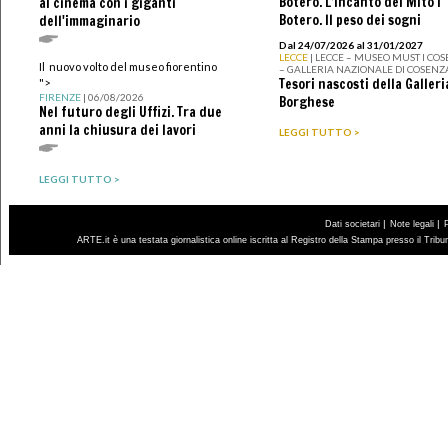
Botero. L’incanto del Mito I
al cinema con i giganti
Botero. Il peso dei sogni
dell'immaginario
Dal 24/07/2026 al 31/01/2027
LECCE
| LECCE – MUSEO MUST I CO
Il nuovo volto del museo fiorentino
– GALLERIA NAZIONALE DI COSENZ
Tesori nascosti della Galleri
">
FIRENZE
| 06/08/2026
Borghese
Nel futuro degli Uffizi. Tra due
anni la chiusura dei lavori
LEGGI TUTTO >
LEGGI TUTTO >
|
|
Dati societari
Note legali
ARTE.it è una testata giornalistica online iscritta al Registro della Stampa presso il Trib