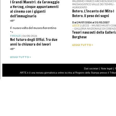
PALERMO I PARCO ARCHEOLOGICO 
I Grandi Maestri: da Caravaggio
PAESAGGISTICO VALLE DEI TEMPLI -
a Herzog, cinque appuntamenti
AGRIGENTO
Botero. L’incanto del Mito I
al cinema con i giganti
Botero. Il peso dei sogni
dell'immaginario
Dal 24/07/2026 al 31/01/2027
LECCE
| LECCE – MUSEO MUST I CO
Il nuovo volto del museo fiorentino
– GALLERIA NAZIONALE DI COSENZ
Tesori nascosti della Galleri
">
FIRENZE
| 06/08/2026
Borghese
Nel futuro degli Uffizi. Tra due
anni la chiusura dei lavori
LEGGI TUTTO >
LEGGI TUTTO >
|
|
Dati societari
Note legali
ARTE.it è una testata giornalistica online iscritta al Registro della Stampa presso il Trib