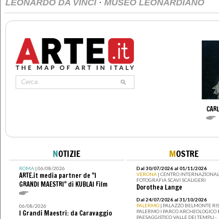
·
LEONARDO DA VINCI
MUSEO LEONARDIANO
CAR
N
OTIZIE
M
OSTRE
ROMA
| 06/08/2026
Dal 30/07/2026 al 01/11/2026
ARTE.it media partner de "I
VERONA
| CENTRO INTERNAZIONAL
FOTOGRAFIA SCAVI SCALIGERI
GRANDI MAESTRI" di KUBLAI Film
Dorothea Lange
Dal 24/07/2026 al 31/10/2026
PALERMO
| PALAZZO BELMONTE RIS
06/08/2026
PALERMO I PARCO ARCHEOLOGICO 
I Grandi Maestri: da Caravaggio
PAESAGGISTICO VALLE DEI TEMPLI -