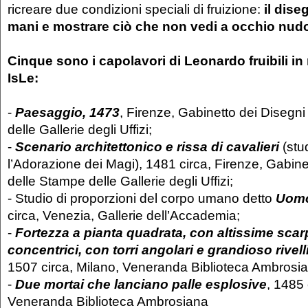
ricreare due condizioni speciali di fruizione:
il dise
mani e mostrare ciò che non vedi a occhio nud
Cinque sono i capolavori di Leonardo fruibili in
IsLe:
-
Paesaggio, 1473
, Firenze, Gabinetto dei Disegn
delle Gallerie degli Uffizi;
-
Scenario architettonico e rissa di cavalieri
(stu
l’Adorazione dei Magi), 1481 circa, Firenze, Gabine
delle Stampe delle Gallerie degli Uffizi;
- Studio di proporzioni del corpo umano detto
Uomo
circa, Venezia, Gallerie dell’Accademia;
-
Fortezza a pianta quadrata, con altissime scar
concentrici, con torri angolari e grandioso rivell
1507 circa, Milano, Veneranda Biblioteca Ambrosi
-
D
ue mortai che lanciano palle esplosive
, 1485 
Veneranda Biblioteca Ambrosiana