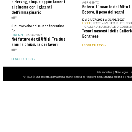
a Herzog, cinque appuntamenti
AGRIGENTO
Botero. L’incanto del Mito I
al cinema con i giganti
Botero. Il peso dei sogni
dell'immaginario
Dal 24/07/2026 al 31/01/2027
LECCE
| LECCE – MUSEO MUST I CO
Il nuovo volto del museo fiorentino
– GALLERIA NAZIONALE DI COSENZ
Tesori nascosti della Galleri
">
FIRENZE
| 06/08/2026
Borghese
Nel futuro degli Uffizi. Tra due
anni la chiusura dei lavori
LEGGI TUTTO >
LEGGI TUTTO >
|
|
Dati societari
Note legali
ARTE.it è una testata giornalistica online iscritta al Registro della Stampa presso il Trib