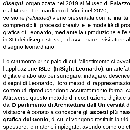
disegni
, organizzata nel 2019 al Museo di Palazz
e al Museo Leonardiano di Vinci nel 2020, la
versione
[reloaded]
viene presentata con la finalità
comprensibili i processi creativi e le modalità di pr
grafica di Leonardo, mediante la riproduzione e l’el
in 3D dei disegni stessi, ed avvicinare il visitatore 
disegno leonardiano.
Lo strumento principale di cui l'allestimento si avva
l'applicazione
ISLe (InSight Leonardo)
, un artefa
digitale elaborato per surrogare, indagare, descriv
disegni di Leonardo, i loro metodi di rappresentazio
contenuti, riproducendone accuratamente forma, car
Attraverso questo metodo di ricostruzione digitale 
dal
Dipartimento di Architettura dell’Università 
visitatore è portato a conoscere gli
aspetti più nas
grafica del Genio
, di cui ci vengono restituiti la tri
spessore, le materie impiegate, avendo come obiett