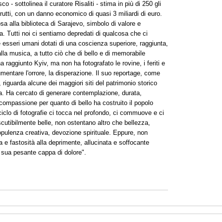
 - sottolinea il curatore Risaliti - stima in più di 250 gli
trutti, con un danno economico di quasi 3 miliardi di euro.
 alla biblioteca di Sarajevo, simbolo di valore e
ra. Tutti noi ci sentiamo depredati di qualcosa che ci
 esseri umani dotati di una coscienza superiore, raggiunta,
alla musica, a tutto ciò che di bello e di memorabile
 raggiunto Kyiv, ma non ha fotografato le rovine, i feriti e
cumentare l'orrore, la disperazione. Il suo reportage, come
 riguarda alcune dei maggiori siti del patrimonio storico
ina. Ha cercato di generare contemplazione, durata,
 compassione per quanto di bello ha costruito il popolo
ciclo di fotografie ci tocca nel profondo, ci commuove e ci
utibilmente belle, non ostentano altro che bellezza,
opulenza creativa, devozione spirituale. Eppure, non
e fastosità alla deprimente, allucinata e soffocante
a sua pesante cappa di dolore".