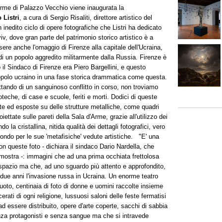
'Arme di Palazzo Vecchio viene inaugurata la
Listri
, a cura di Sergio Risaliti, direttore artistico del
nedito ciclo di opere fotografiche che Listri ha dedicato
yiv, dove gran parte del patrimonio storico artistico è a
ere anche l'omaggio di Firenze alla capitale dell'Ucraina,
 di un popolo aggredito militarmente dalla Russia. Firenze è
il Sindaco di Firenze era Piero Bargellini, e questo
popolo ucraino in una fase storica drammatica come questa.
attando di un sanguinoso conflitto in corso, non troviamo
ioteche, di case e scuole, feriti e morti. Dodici di queste
e ed esposte su delle strutture metalliche, come quadri
oiettate sulle pareti della Sala d'Arme, grazie all'utilizzo dei
do la cristallina, nitida qualità dei dettagli fotografici, vero
 mondo per le sue 'metafisiche' vedute artistiche. "E' una
n queste foto - dichiara il sindaco Dario Nardella, che
 mostra -: immagini che ad una prima occhiata frettolosa
azio ma che, ad uno sguardo più attento e approfondito,
ue anni l'invasione russa in Ucraina. Un enorme teatro
oto, centinaia di foto di donne e uomini raccolte insieme
cerati di ogni religione, lussuosi saloni delle feste fermatisi
ad essere distribuito, opere d'arte coperte, sacchi di sabbia
enza protagonisti e senza sangue ma che si intravede