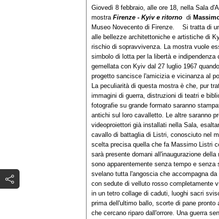
Giovedì 8 febbraio, alle ore 18, nella Sala d
mostra
Firenze - Kyiv e ritorno
di
Massimo 
Museo Novecento di Firenze. Si tratta di un i
alle bellezze architettoniche e artistiche di K
rischio di sopravvivenza. La mostra vuole ess
simbolo di lotta per la libertà e indipendenza
gemellata con Kyiv dal 27 luglio 1967 quando 
progetto sancisce l'amicizia e vicinanza al 
La peculiarità di questa mostra è che, pur tr
immagini di guerra, distruzioni di teatri e bibl
fotografie su grande formato saranno stampat
antichi sul loro cavalletto. Le altre saranno pr
videoproiettori già installati nella Sala, esaltan
cavallo di battaglia di Listri, conosciuto nel
scelta precisa quella che fa Massimo Listri co
sarà presente domani all'inaugurazione della
sono apparentemente senza tempo e senza sp
svelano tutta l'angoscia che accompagna da d
con sedute di velluto rosso completamente vu
in un tetro collage di caduti, luoghi sacri svis
prima dell'ultimo ballo, scorte di pane pronto 
che cercano riparo dall'orrore. Una guerra s