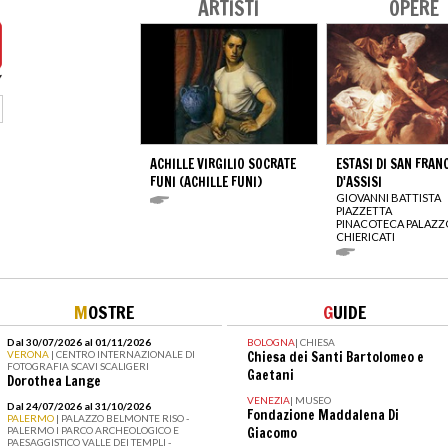
ARTISTI
OPERE
ACHILLE VIRGILIO SOCRATE
ESTASI DI SAN FRAN
FUNI (ACHILLE FUNI)
D'ASSISI
GIOVANNI BATTISTA
PIAZZETTA
PINACOTECA PALAZZ
CHIERICATI
M
OSTRE
G
UIDE
Dal 30/07/2026 al 01/11/2026
BOLOGNA
|
CHIESA
VERONA
| CENTRO INTERNAZIONALE DI
Chiesa dei Santi Bartolomeo e
FOTOGRAFIA SCAVI SCALIGERI
Gaetani
Dorothea Lange
VENEZIA
|
MUSEO
Dal 24/07/2026 al 31/10/2026
Fondazione Maddalena Di
PALERMO
| PALAZZO BELMONTE RISO -
PALERMO I PARCO ARCHEOLOGICO E
Giacomo
PAESAGGISTICO VALLE DEI TEMPLI -