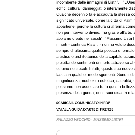
incombente dalle immagini di Listri". "L'Unesco
edifici culturali danneggiati o interamente dis
Qualche decennio fa è accaduta la stessa cosa
significato universale, come la città di Palmi
appartiene, perché la cultura ci afferma come
non per intervento divino, ma grazie all'arte, 
abbiamo creato nei secoli". "Massimo Listri ha
i morti - continua Risaliti - non ha voluto do
sempre di altissima qualità poetica e formale,
artistico e architettonico della capitale ucra
proiettando sentimenti di morte attraverso al
ucraino nei secoli. Infatti, questo suo nuovo 
lascia in qualche modo sgomenti. Sono indisc
magnificenza, ricchezza estetica, sacralità, 
possiamo non associare tutta questa bellezza 
presenza della guerra, con i suoi disastri e l
SCARICA IL COMUNICATO IN PDF
VAI ALLA GUIDA D'ARTE DI FIRENZE
·
PALAZZO VECCHIO
MASSIMO LISTRI