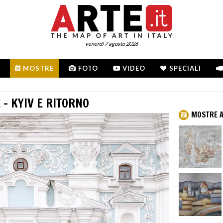
venerdì 7 agosto 2026
MOSTRE
FOTO
VIDEO
SPECIALI
 - KYIV E RITORNO
MOSTRE A