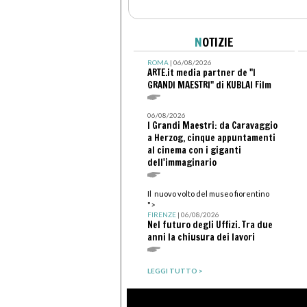
N
OTIZIE
ROMA
| 06/08/2026
ARTE.it media partner de "I
GRANDI MAESTRI" di KUBLAI Film
06/08/2026
I Grandi Maestri: da Caravaggio
a Herzog, cinque appuntamenti
al cinema con i giganti
dell'immaginario
Il nuovo volto del museo fiorentino
">
FIRENZE
| 06/08/2026
Nel futuro degli Uffizi. Tra due
anni la chiusura dei lavori
LEGGI TUTTO >