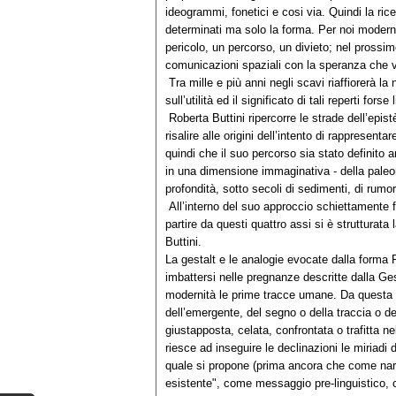
ideogrammi, fonetici e cosi via. Quindi la ric
determinati ma solo la forma. Per noi moder
pericolo, un percorso, un divieto; nel prossi
comunicazioni spaziali con la speranza che ven
Tra mille e più anni negli scavi riaffiorerà la n
sull’utilità ed il significato di tali reperti fo
Roberta Buttini ripercorre le strade dell’epis
risalire alle origini dell’intento di rappresen
quindi che il suo percorso sia stato definito a
in una dimensione immaginativa - della paleon
profondità, sotto secoli di sedimenti, di rumore 
All’interno del suo approccio schiettamente 
partire da questi quattro assi si è strutturat
Buttini.
La gestalt e le analogie evocate dalla forma 
imbattersi nelle pregnanze descritte dalla Ges
modernità le prime tracce umane. Da questa 
dell’emergente, del segno o della traccia 
giustapposta, celata, confrontata o trafitta n
riesce ad inseguire le declinazioni le miriad
quale si propone (prima ancora che come nar
esistente", come messaggio pre-linguistico,