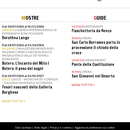
M
OSTRE
G
UIDE
Dal 30/07/2026 al 01/11/2026
VICENZA
|
RISTORANTE
VERONA
| CENTRO INTERNAZIONALE DI
Fiaschetteria da Renzo
FOTOGRAFIA SCAVI SCALIGERI
Dorothea Lange
ROMA
|
OPERA
San Carlo Borromeo porta in
Dal 24/07/2026 al 31/10/2026
processione il chiodo della
PALERMO
| PALAZZO BELMONTE RISO -
PALERMO I PARCO ARCHEOLOGICO E
croce
PAESAGGISTICO VALLE DEI TEMPLI -
AGRIGENTO
VENEZIA
|
MONUMENTO
Botero. L’incanto del Mito I
Ponte della Costituzione
Botero. Il peso dei sogni
ROMA
|
OPERA
San Giovanni nel Deserto
Dal 24/07/2026 al 31/01/2027
LECCE
| LECCE – MUSEO MUST I COSENZA
– GALLERIA NAZIONALE DI COSENZA
LEGGI TUTTO >
Tesori nascosti della Galleria
Borghese
LEGGI TUTTO >
|
|
e
|
Dati societari
Note legali
Privacy
cookies
Aggiorna le preferenze sui cookie