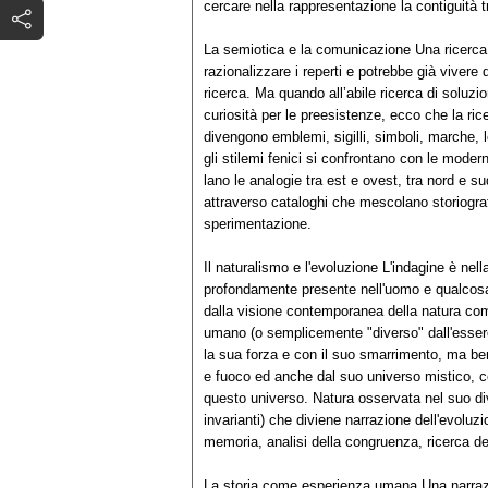
cercare nella rappresentazione la contiguità 
La semiotica e la comunicazione Una ricerca 
razionalizzare i reperti e potrebbe già vivere d
ricerca. Ma quando all’abile ricerca di soluzio
curiosità per le preesistenze, ecco che la rice
divengono emblemi, sigilli, simboli, marche, l
gli stilemi fenici si confrontano con le modern
lano le analogie tra est e ovest, tra nord e s
attraverso cataloghi che mescolano storiograf
sperimentazione.
Il naturalismo e l'evoluzione L'indagine è nel
profondamente presente nell'uomo e qualcosa 
dalla visione contemporanea della natura com
umano (o semplicemente "diverso" dall'essere
la sua forza e con il suo smarrimento, ma ben
e fuoco ed anche dal suo universo mistico, col
questo universo. Natura osservata nel suo div
invarianti) che diviene narrazione dell'evoluz
memoria, analisi della congruenza, ricerca de
La storia come esperienza umana Una narrazi