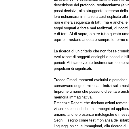
descrizione del profondo, testimonianza (a v
passi decisivi, allo struggente percorso della
loro richiamarsi in maniera così esplicita alla
non è mera sequenza di fatti, ma è anche, e fo
sogni sognati e forse mai realizzati, di ricordi
e di torti. Al di sopra, o oltre tutto questo u
equilibri, restano ancora e sempre le forme e
La ricerca di un criterio che non fosse cronol
evoluzione di soggetti analoghi o riconducibil
periodi. Abbiamo voluto testimoniare come si è
propulsori di significati:
Tracce Grandi momenti evolutivi e paradossi 
conservano segreti millenari. Indizi sulla nos
Impronte umane che possono diventare anche li
memoria immaginativa.
Presenze Reperti che rivelano azioni remote: 
visualizzazioni di destini, impegni ed applica
umane: anche presenze mitologiche e messag
Segni Il segno come testimonianza dell'istanz
linguaggi onirici e immaginari, alla ricerca d