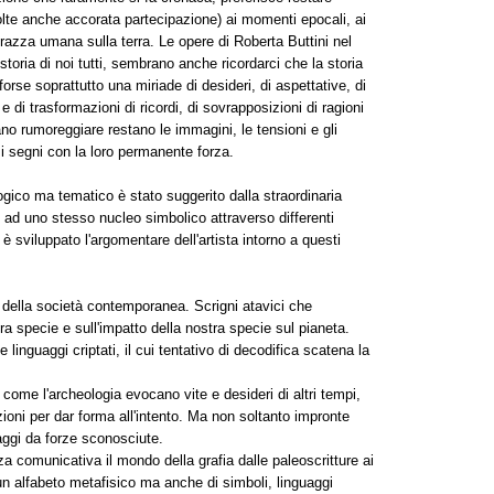
olte anche accorata partecipazione) ai momenti epocali, ai
 razza umana sulla terra. Le opere di Roberta Buttini nel
 storia di noi tutti, sembrano anche ricordarci che la storia
rse soprattutto una miriade di desideri, di aspettative, di
 e di trasformazioni di ricordi, di sovrapposizioni di ragioni
mano rumoreggiare restano le immagini, le tensioni e gli
 i segni con la loro permanente forza.
ogico ma tematico è stato suggerito dalla straordinaria
i ad uno stesso nucleo simbolico attraverso differenti
 sviluppato l'argomentare dell'artista intorno a questi
della società contemporanea. Scrigni atavici che
tra specie e sull'impatto della nostra specie sul pianeta.
nguaggi criptati, il cui tentativo di decodifica scatena la
come l'archeologia evocano vite e desideri di altri tempi,
zioni per dar forma all'intento. Ma non soltanto impronte
gi da forze sconosciute.
a comunicativa il mondo della grafia dalle paleoscritture ai
i un alfabeto metafisico ma anche di simboli, linguaggi