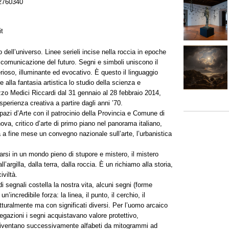
2760340
it
 dell’universo. Linee serieli incise nella roccia in epoche
 comunicazione del futuro. Segni e simboli uniscono il
ioso, illuminante ed evocativo. È questo il linguaggio
e alla fantasia artistica lo studio della scienza e
azzo Medici Riccardi dal 31 gennaio al 28 febbraio 2014,
sperienza creativa a partire dagli anni ’70.
azi d’Arte con il patrocinio della Provincia e Comune di
va, critico d’arte di primo piano nel panorama italiano,
a fine mese un convegno nazionale sull’arte, l’urbanistica
rsi in un mondo pieno di stupore e mistero, il mistero
ll’argilla, dalla terra, dalla roccia. È un richiamo alla storia,
iviltà.
i segnali costella la nostra vita, alcuni segni (forme
incredibile forza: la linea, il punto, il cerchio, il
rutturalmente ma con significati diversi. Per l’uomo arcaico
gazioni i segni acquistavano valore protettivo,
i, diventano successivamente alfabeti da mitogrammi ad