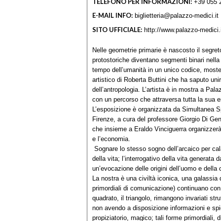
TELEFONO PER INFORMAZIONI:
+39 055 
E-MAIL INFO:
biglietteria@palazzo-medici.it
SITO UFFICIALE:
http://www.palazzo-medici.
Nelle geometrie primarie è nascosto il segreto
protostoriche diventano segmenti binari nella
tempo dell’umanità in un unico codice, moster
artistico di Roberta Buttini che ha saputo unir
dell’antropologia. L’artista è in mostra a Pal
con un percorso che attraversa tutta la sua e
L’esposizione è organizzata da Simultanea Sp
Firenze, a cura del professore Giorgio Di Geno
che insieme a Eraldo Vinciguerra organizzerà 
e l’economia.
Sognare lo stesso sogno dell’arcaico per cala
della vita; l’interrogativo della vita generata da
un’evocazione delle origini dell’uomo e della c
La nostra è una civiltà iconica, una galassia d
primordiali di comunicazione) continuano con un’
quadrato, il triangolo, rimangono invariati st
non avendo a disposizione informazioni e spie
propiziatorio, magico; tali forme primordial