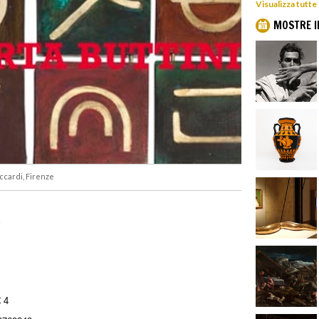
Visualizza tutte
MOSTRE I
iccardi, Firenze
e
€ 4