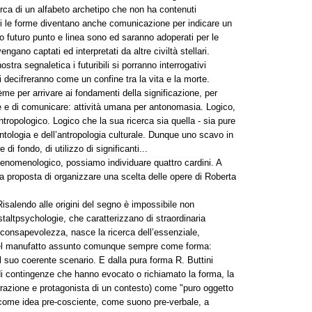
erca di un alfabeto archetipo che non ha contenuti
ni le forme diventano anche comunicazione per indicare un
mo futuro punto e linea sono ed saranno adoperati per le
gano captati ed interpretati da altre civiltà stellari.
ostra segnaletica i futuribili si porranno interrogativi
rse li decifreranno come un confine tra la vita e la morte.
tème per arrivare ai fondamenti della significazione, per
tare e di comunicare: attività umana per antonomasia. Logico,
ntropologico. Logico che la sua ricerca sia quella - sia pure
tologia e dell’antropologia culturale. Dunque uno scavo in
di fondo, di utilizzo di significanti...
fenomenologico, possiamo individuare quattro cardini. A
a la proposta di organizzare una scelta delle opere di Roberta
Risalendo alle origini del segno è impossibile non
taltpsychologie, che caratterizzano di straordinaria
consapevolezza, nasce la ricerca dell’essenziale,
o del manufatto assunto comunque sempre come forma:
el suo coerente scenario. E dalla pura forma R. Buttini
i di contingenze che hanno evocato o richiamato la forma, la
razione e protagonista di un contesto) come "puro oggetto
 come idea pre-cosciente, come suono pre-verbale, a