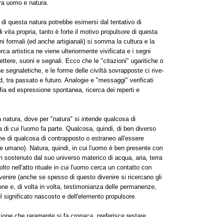
tra uomo e natura.
di questa natura potrebbe esimersi dal tentativo di
i vita propria, tanto è forte il motivo propulsore di questa
ni formali (ed anche artigianali) si somma la cultura e la
rca artistica ne viene ulteriormente vivificata e i segni
ettere, suoni e segnali. Ecco che le "citazioni" ugaritiche o
e segnaletiche, e le forme delle civiltà sovrapposte ci rive-
ud, tra passato e futuro. Analogie e "messaggi" verificati
ia ed espressione spontanea, ricerca dei reperti e
la natura, dove per "natura" si intende qualcosa di
di cui l'uomo fa parte. Qualcosa, quindi, di ben diverso
e di qualcosa di contrapposto o estraneo all'essere
 umano). Natura, quindi, in cui l'uomo è ben presente con
 sostenuto dal suo universo materico di acqua, aria, terra
to nell'atto rituale in cui l'uomo cerca un contatto con
enire (anche se spesso di questo divenire si ricercano gli
ione e, di volta in volta, testimonianza delle permanenze,
l significato nascosto e dell'elemento propulsore.
one che raramente si fa cronaca, preferisce restare