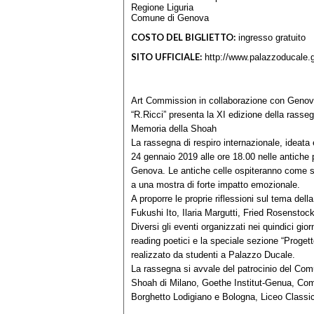
Regione Liguria
Comune di Genova
COSTO DEL BIGLIETTO:
ingresso gratuito
SITO UFFICIALE:
http://www.palazzoducale.g
Art Commission in collaborazione con Genov
“R.Ricci” presenta la XI edizione della rass
Memoria della Shoah
La rassegna di respiro internazionale, ideata
24 gennaio 2019 alle ore 18.00 nelle antiche 
Genova. Le antiche celle ospiteranno come semp
a una mostra di forte impatto emozionale.
A proporre le proprie riflessioni sul tema dell
Fukushi Ito, Ilaria Margutti, Fried Rosenst
Diversi gli eventi organizzati nei quindici giorn
reading poetici e la speciale sezione “Progett
realizzato da studenti a Palazzo Ducale.
La rassegna si avvale del patrocinio del Com
Shoah di Milano, Goethe Institut-Genua, Com
Borghetto Lodigiano e Bologna, Liceo Classic