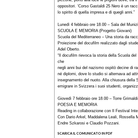
oppositori. ‘Corso Gastaldi 25 Nero è un racc
lo spirito di quella impresa e di quegli anni.”
Lunedì 4 febbraio ore 18.00 – Sala del Muniz
SCUOLA E MEMORIA (Progetto Giovani)
Scuola del Mediterraneo – Una storia da rac
Proiezione del docufilm realizzato dagli stude
Adel Oberto.
“Il docufilm rievoca la storia della Scuola de
che
negli anni bui del nazismo ospitò decine di r
né diplomi, dove lo studio si alternava ad atti
insegnamento del nuoto. Alla chiusura della Sc
emigrare in Svizzera i suoi studenti, organizz
Giovedì 7 febbraio ore 18.00 – Torre Grimald
POESIA E MEMORIA
Reading in collaborazione con Il Festival Int
Con Dario Arkel, Maddalena Leali, Rossella M
Endre Szkarosi e Claudio Pozzani.
SCARICA IL COMUNICATO IN PDF