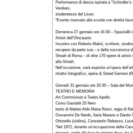
Performance di danza ispirata a “Schindler’s 
Verdiani,
studentesse del Liceo.
*Evento riservato alla scuola con diretta fa
Domenica 27 gennaio ore 16.00 – Spazio46 
Artisti dell’Olocausto
Incontro con Roberto Malini, scrittore, studio
recupero da parte sua – e della successiva do
Shoah di Roma – di oltre 170 opere di artist
alla Shoah.
Nell’occasione, sarà esposta un’opera dell’a
ritratto fotografico, opera di Steed Gamero (
Giovedì 31 gennaio ore 20.30 – Sala del Mun
TEATRO E MEMORIA
Art Commission e Teatro Apollo
Corso Gastaldi 25 Nero
testo di Matteo Aldo Maria Rossi, regia di R
Giovannini De Nardo, Ilaria Marano e Danilo 
Ottonello (violino), Constantin Rebasso, Luca
“Nel 1972, durante un’occupazione della Casa
piccone, portò alla luce le prigioni dove, tra i