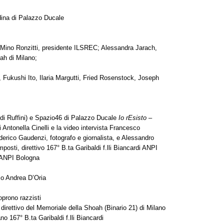
dina di Palazzo Ducale
 Mino Ronzitti, presidente ILSREC; Alessandra Jarach,
ah di Milano;
o, Fukushi Ito, Ilaria Margutti, Fried Rosenstock, Joseph
a di Ruffini) e Spazio46 di Palazzo Ducale
Io rEsisto
–
di Antonella Cinelli e la video intervista Francesco
ederico Gaudenzi, fotografo e giornalista, e Alessandro
osti, direttivo 167° B.ta Garibaldi f.lli Biancardi ANPI
i ANPI Bologna
co Andrea D’Oria
oprono razzisti
irettivo del Memoriale della Shoah (Binario 21) di Milano
o 167° B.ta Garibaldi f.lli Biancardi