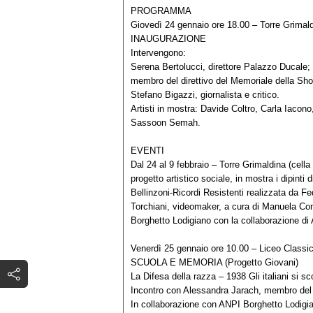
PROGRAMMA
Giovedì 24 gennaio ore 18.00 – Torre Grimal
INAUGURAZIONE
Intervengono:
Serena Bertolucci, direttore Palazzo Ducale;
membro del direttivo del Memoriale della Sho
Stefano Bigazzi, giornalista e critico.
Artisti in mostra: Davide Coltro, Carla Iacon
Sassoon Semah.
EVENTI
Dal 24 al 9 febbraio – Torre Grimaldina (cell
progetto artistico sociale, in mostra i dipinti 
Bellinzoni-Ricordi Resistenti realizzata da F
Torchiani, videomaker, a cura di Manuela Comp
Borghetto Lodigiano con la collaborazione d
Venerdì 25 gennaio ore 10.00 – Liceo Classi
SCUOLA E MEMORIA (Progetto Giovani)
La Difesa della razza – 1938 Gli italiani si sc
Incontro con Alessandra Jarach, membro del d
In collaborazione con ANPI Borghetto Lodigian