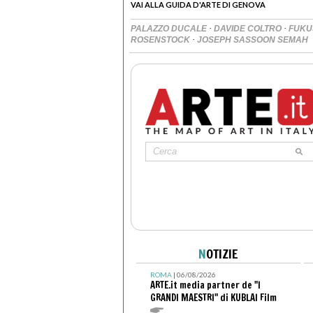
VAI ALLA GUIDA D'ARTE DI GENOVA
·
·
PALAZZO DUCALE
DAVIDE COLTRO
FUKU
·
ROSENSTOCK
JOSEPH SASSOON SEMAH
N
OTIZIE
ROMA
| 06/08/2026
ARTE.it media partner de "I
GRANDI MAESTRI" di KUBLAI Film