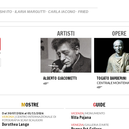
·
·
·
SHI ITO
ILARIA MARGUTTI
CARLA IACONO
FRIED
ARTISTI
OPERE
ALBERTO GIACOMETTI
TOGATO BARBERINI
CENTRALE MONTEMA
M
OSTRE
G
UIDE
Dal 30/07/2026 al 01/11/2026
VICENZA
|
MONUMENTO
VERONA
| CENTRO INTERNAZIONALE DI
Villa Pojana
FOTOGRAFIA SCAVI SCALIGERI
Dorothea Lange
VENEZIA
|
GALLERIA D'ARTE
Bugno Art Gallery