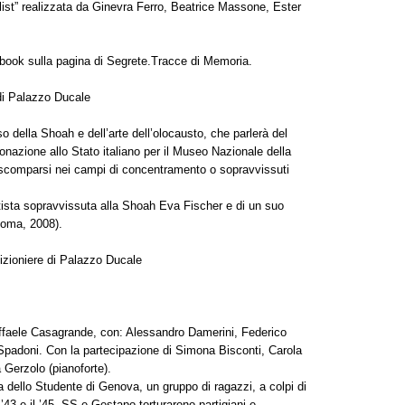
list” realizzata da Ginevra Ferro, Beatrice Massone, Ester
cebook sulla pagina di Segrete.Tracce di Memoria.
di Palazzo Ducale
so della Shoah e dell’arte dell’olocausto, che parlerà del
nazione allo Stato italiano per il Museo Nazionale della
i scomparsi nei campi di concentramento o sopravvissuti
rtista sopravvissuta alla Shoah Eva Fischer e di un suo
Roma, 2008).
izioniere di Palazzo Ducale
affaele Casagrande, con: Alessandro Damerini, Federico
Spadoni. Con la partecipazione di Simona Bisconti, Carola
 Gerzolo (pianoforte).
 dello Studente di Genova, un gruppo di ragazzi, a colpi di
l ’43 e il ’45, SS e Gestapo torturarono partigiani e