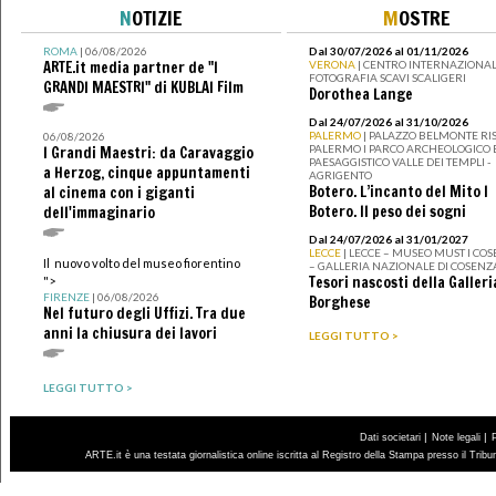
N
OTIZIE
M
OSTRE
ROMA
| 06/08/2026
Dal 30/07/2026 al 01/11/2026
ARTE.it media partner de "I
VERONA
| CENTRO INTERNAZIONAL
FOTOGRAFIA SCAVI SCALIGERI
GRANDI MAESTRI" di KUBLAI Film
Dorothea Lange
Dal 24/07/2026 al 31/10/2026
PALERMO
| PALAZZO BELMONTE RIS
06/08/2026
PALERMO I PARCO ARCHEOLOGICO 
I Grandi Maestri: da Caravaggio
PAESAGGISTICO VALLE DEI TEMPLI -
a Herzog, cinque appuntamenti
AGRIGENTO
Botero. L’incanto del Mito I
al cinema con i giganti
Botero. Il peso dei sogni
dell'immaginario
Dal 24/07/2026 al 31/01/2027
LECCE
| LECCE – MUSEO MUST I CO
Il nuovo volto del museo fiorentino
– GALLERIA NAZIONALE DI COSENZ
Tesori nascosti della Galleri
">
FIRENZE
| 06/08/2026
Borghese
Nel futuro degli Uffizi. Tra due
anni la chiusura dei lavori
LEGGI TUTTO >
LEGGI TUTTO >
|
|
Dati societari
Note legali
ARTE.it è una testata giornalistica online iscritta al Registro della Stampa presso il Trib