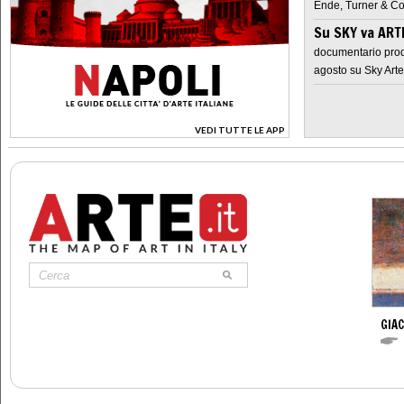
Ende, Turner & Co
Su SKY va AR
documentario prod
agosto su Sky Arte
VEDI TUTTE LE APP
>
GIA