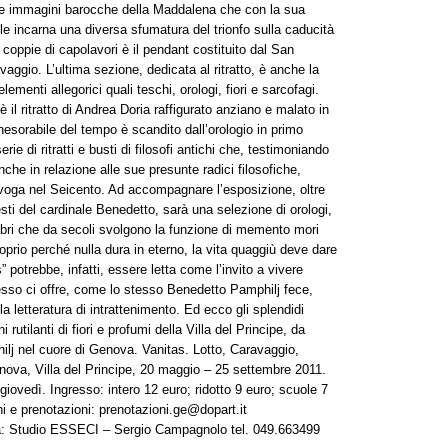
e immagini barocche della Maddalena che con la sua
nile incarna una diversa sfumatura del trionfo sulla caducità
coppie di capolavori è il pendant costituito dal San
aggio. L’ultima sezione, dedicata al ritratto, è anche la
lementi allegorici quali teschi, orologi, fiori e sarcofagi.
il ritratto di Andrea Doria raffigurato anziano e malato in
esorabile del tempo è scandito dall’orologio in primo
ie di ritratti e busti di filosofi antichi che, testimoniando
che in relazione alle sue presunte radici filosofiche,
 voga nel Seicento. Ad accompagnare l’esposizione, oltre
esti del cardinale Benedetto, sarà una selezione di orologi,
 libri che da secoli svolgono la funzione di memento mori
roprio perché nulla dura in eterno, la vita quaggiù deve dare
” potrebbe, infatti, essere letta come l’invito a vivere
esso ci offre, come lo stesso Benedetto Pamphilj fece,
la letteratura di intrattenimento. Ed ecco gli splendidi
i rutilanti di fiori e profumi della Villa del Principe, da
hilj nel cuore di Genova. Vanitas. Lotto, Caravaggio,
nova, Villa del Principe, 20 maggio – 25 settembre 2011.
il giovedì. Ingresso: intero 12 euro; ridotto 9 euro; scuole 7
ni e prenotazioni: prenotazioni.ge@dopart.it
pa: Studio ESSECI – Sergio Campagnolo tel. 049.663499