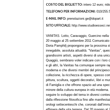
COSTO DEL BIGLIETTO:
intero 12 euro; rido
TELEFONO PER INFORMAZIONI:
010/255.
E-MAIL INFO:
prenotazioni.ge@dopart.it
SITO UFFICIALE:
http://www.studioesseci.n
VANITAS. Lotto, Caravaggio, Guercino nella C
20 maggio al 25 settembre 2011 Comunicato S
Doria Pamphilj propongono per la prossima st
innegabile, assoluta attualità. “Vanitas”, quest
grandissimi artisti, aspetti diversi di una uni
Quaggiù, sembrano voler indicare con i loro c
e gli altri, la Vanitas ha comunque sempre ra
moderna e che diversi membri del principesc
collezione, la ricchezza di opere, spesso co
pittura, scultura, oggetti decorativi, libri e m
di Famiglia e che offrono spazio ad una specif
minore della cultura europea in età moderna. 
seguire lo sviluppo del tema in diversi contesti 
dalla riflessione filosofica fino alle manifesta
orologi settecenteschi che, coronati dall’imm
effimera della vita terrena. Dal 20 maggio al 