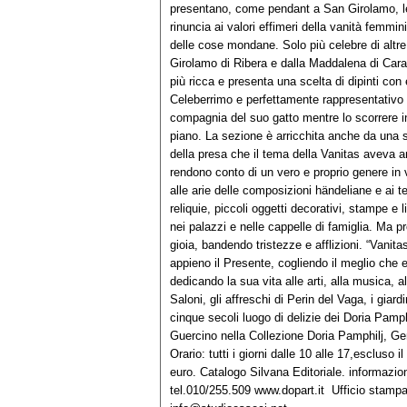
presentano, come pendant a San Girolamo, l
rinuncia ai valori effimeri della vanità femmi
delle cose mondane. Solo più celebre di altre 
Girolamo di Ribera e dalla Maddalena di Carav
più ricca e presenta una scelta di dipinti con e
Celeberrimo e perfettamente rappresentativo è 
compagnia del suo gatto mentre lo scorrere in
piano. La sezione è arricchita anche da una ser
della presa che il tema della Vanitas aveva an
rendono conto di un vero e proprio genere in
alle arie delle composizioni händeliane e ai t
reliquie, piccoli oggetti decorativi, stampe e
nei palazzi e nelle cappelle di famiglia. Ma p
gioia, bandendo tristezze e afflizioni. “Vanitas
appieno il Presente, cogliendo il meglio che 
dedicando la sua vita alle arti, alla musica, al
Saloni, gli affreschi di Perin del Vaga, i giardin
cinque secoli luogo di delizie dei Doria Pamp
Guercino nella Collezione Doria Pamphilj, Ge
Orario: tutti i giorni dalle 10 alle 17,escluso 
euro. Catalogo Silvana Editoriale. informazio
tel.010/255.509 www.dopart.it Ufficio stam