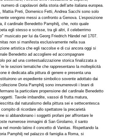
numero di capolavori della storia dell’arte italiana europea.
, Mattia Preti, Domenico Fetti, Andrea Sacchi sono solo
iamente vengono messi a confronto a Genova. L’esposizione
a, il cardinale Benedetto Pamphilj, che, noto quale
eta egli stesso e scrisse, tra gli altri, il celeberrimo
no" musicato per lui da Georg Friedrich Händel nel 1707.
Vanitas non si manifesta esclusivamente nella sua
zione artistica che egli raccolse e di cui ancora oggi si
rdinale Benedetto ad accogliere ed accompagnare
dolo poi ad una contestualizzazione storica finalizzata a
 Tre le sezioni tematiche che rappresentano la molteplicità
ione è dedicata alla pittura di genere e presenta una
stituirono un espediente simbolico sovente adottato dai
In collezione Doria Pamphilj sono innumerevoli i brani di
onfermano la particolare propensione del cardinale Benedetto
soggetti. Tavole imbandite, vassoi di frutta matura,
critta dal naturalismo della pittura sei e settecentesca
compito di ricordare allo spettatore la precarietà
e si abbandonano i soggetti profani per affrontare le
sposte numerose immagini di San Girolamo, il santo
 nel mondo latino il concetto di Vanitas. Rispettando la
oria Pamphilj nel palazzo di famiglia a Roma, si