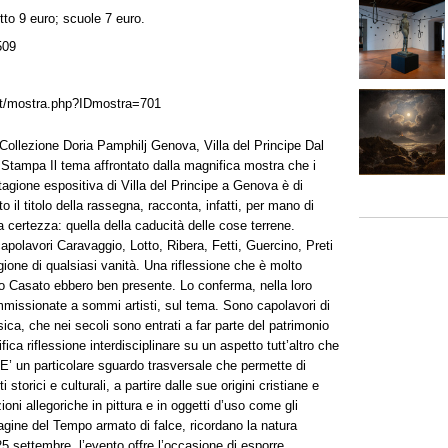
tto 9 euro; scuole 7 euro.
509
et/mostra.php?IDmostra=701
ollezione Doria Pamphilj Genova, Villa del Principe Dal
tampa Il tema affrontato dalla magnifica mostra che i
agione espositiva di Villa del Principe a Genova è di
o il titolo della rassegna, racconta, infatti, per mano di
ca certezza: quella della caducità delle cose terrene.
apolavori Caravaggio, Lotto, Ribera, Fetti, Guercino, Preti
gione di qualsiasi vanità. Una riflessione che è molto
o Casato ebbero ben presente. Lo conferma, nella loro
mmissionate a sommi artisti, sul tema. Sono capolavori di
usica, che nei secoli sono entrati a far parte del patrimonio
ica riflessione interdisciplinare su un aspetto tutt’altro che
E’ un particolare sguardo trasversale che permette di
storici e culturali, a partire dalle sue origini cristiane e
zioni allegoriche in pittura e in oggetti d’uso come gli
agine del Tempo armato di falce, ricordano la natura
25 settembre, l’evento offre l’occasione di esporre,