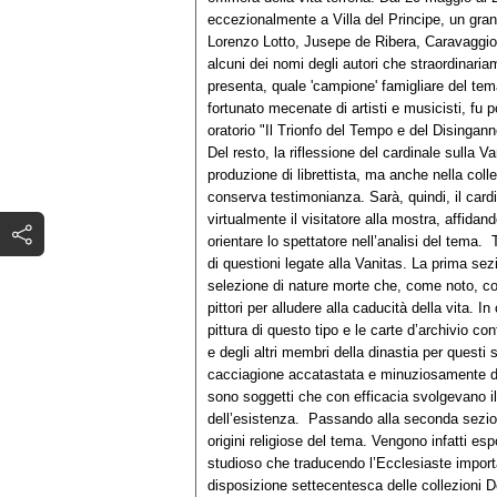
eccezionalmente a Villa del Principe, un gran 
Lorenzo Lotto, Jusepe de Ribera, Caravaggio
alcuni dei nomi degli autori che straordinar
presenta, quale 'campione' famigliare del tem
fortunato mecenate di artisti e musicisti, fu po
oratorio "Il Trionfo del Tempo e del Disingan
Del resto, la riflessione del cardinale sulla 
produzione di librettista, ma anche nella colle
conserva testimonianza. Sarà, quindi, il ca
virtualmente il visitatore alla mostra, affidan
orientare lo spettatore nell’analisi del tema.
di questioni legate alla Vanitas. La prima sez
selezione di nature morte che, come noto, co
pittori per alludere alla caducità della vita. 
pittura di questo tipo e le carte d’archivio c
e degli altri membri della dinastia per questi 
cacciagione accatastata e minuziosamente des
sono soggetti che con efficacia svolgevano il 
dell’esistenza. Passando alla seconda sezion
origini religiose del tema. Vengono infatti e
studioso che traducendo l’Ecclesiaste importa
disposizione settecentesca delle collezioni D