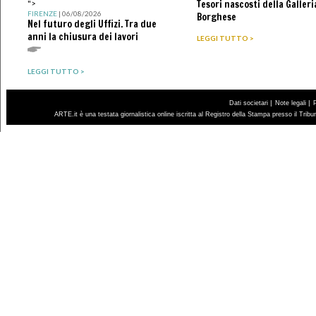
Tesori nascosti della Galleri
">
FIRENZE
| 06/08/2026
Borghese
Nel futuro degli Uffizi. Tra due
anni la chiusura dei lavori
LEGGI TUTTO >
LEGGI TUTTO >
|
|
Dati societari
Note legali
ARTE.it è una testata giornalistica online iscritta al Registro della Stampa presso il Trib