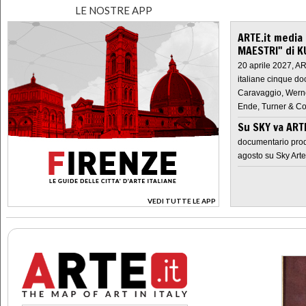
LE NOSTRE APP
ARTE.it media
MAESTRI" di K
20 aprile 2027, A
italiane cinque do
Caravaggio, Werne
Ende, Turner & Co
Su SKY va AR
documentario prod
agosto su Sky Arte
VEDI TUTTE LE APP
>