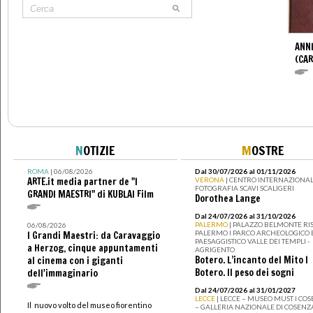
ANNI
(CAR
N
OTIZIE
M
OSTRE
ROMA
| 06/08/2026
Dal 30/07/2026 al 01/11/2026
ARTE.it media partner de "I
VERONA
| CENTRO INTERNAZIONAL
FOTOGRAFIA SCAVI SCALIGERI
GRANDI MAESTRI" di KUBLAI Film
Dorothea Lange
Dal 24/07/2026 al 31/10/2026
PALERMO
| PALAZZO BELMONTE RIS
06/08/2026
PALERMO I PARCO ARCHEOLOGICO 
I Grandi Maestri: da Caravaggio
PAESAGGISTICO VALLE DEI TEMPLI -
a Herzog, cinque appuntamenti
AGRIGENTO
Botero. L’incanto del Mito I
al cinema con i giganti
Botero. Il peso dei sogni
dell'immaginario
Dal 24/07/2026 al 31/01/2027
LECCE
| LECCE – MUSEO MUST I CO
Il nuovo volto del museo fiorentino
– GALLERIA NAZIONALE DI COSENZ