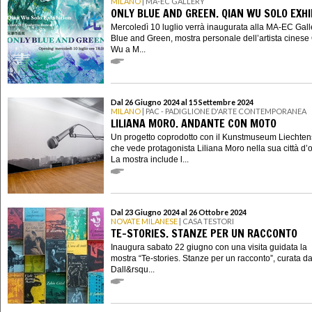
MILANO
| MA-EC GALLERY
ONLY BLUE AND GREEN. QIAN WU SOLO EXHI
Mercoledì 10 luglio verrà inaugurata alla MA-EC Gall
Blue and Green, mostra personale dell’artista cinese
Wu a M...
Dal 26 Giugno 2024 al 15 Settembre 2024
MILANO
| PAC - PADIGLIONE D'ARTE CONTEMPORANEA
LILIANA MORO. ANDANTE CON MOTO
Un progetto coprodotto con il Kunstmuseum Liechten
che vede protagonista Liliana Moro nella sua città d’o
La mostra include l...
Dal 23 Giugno 2024 al 26 Ottobre 2024
NOVATE MILANESE
| CASA TESTORI
TE-STORIES. STANZE PER UN RACCONTO
Inaugura sabato 22 giugno con una visita guidata la
mostra “Te-stories. Stanze per un racconto”, curata d
Dall&rsqu...