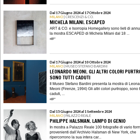
Dal 17 Giugno 2024 al 17 Ottobre 2024
MILANO
| CRESCENZI & CO.
MICHELA MILANI. ESCAPED
ART & CO. e Isorropia Homegallery sono lieti di ann
la mostra ESCAPED di Michela Milani dal 18 ...
Dal 17 Giugno 2024 al 10 Ottobre 2024
MILANO
| MUSEO STEFANO BARDINI
LEONARDO MEONI. GLI ALTRI COLORI PURTR
SONO TUTTI CADUTI
Il Museo Stefano Bardini presenta la mostra di Leon
Meoni (Firenze, 1994) Gli altri colori purtroppo, sono t
caduti, ...
Dal 15 Giugno 2024 al 1 Settembre 2024
MILANO
| PALAZZO REALE
PHILIPPE HALSMAN. LAMPO DI GENIO
In mostra a Palazzo Reale 100 fotografie di vario for
provenienti dall’Archivio Halsman di New York, che
ripercorrono la sua intera car...