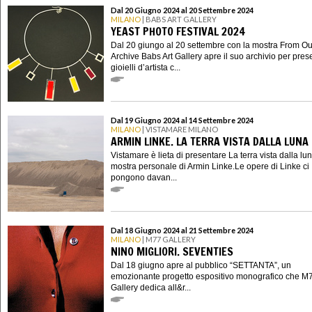
Dal 20 Giugno 2024 al 20 Settembre 2024
MILANO
| BABS ART GALLERY
YEAST PHOTO FESTIVAL 2024
Dal 20 giungo al 20 settembre con la mostra From Ou
Archive Babs Art Gallery apre il suo archivio per pres
gioielli d’artista c...
Dal 19 Giugno 2024 al 14 Settembre 2024
MILANO
| VISTAMARE MILANO
ARMIN LINKE. LA TERRA VISTA DALLA LUNA
Vistamare è lieta di presentare La terra vista dalla lu
mostra personale di Armin Linke.Le opere di Linke ci
pongono davan...
Dal 18 Giugno 2024 al 21 Settembre 2024
MILANO
| M77 GALLERY
NINO MIGLIORI. SEVENTIES
Dal 18 giugno apre al pubblico “SETTANTA”, un
emozionante progetto espositivo monografico che M
Gallery dedica all&r...