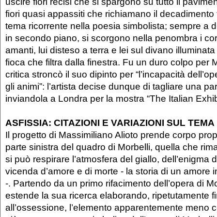
uscire fiori recisi che si spargono su tutto il pavime
fiori quasi appassiti che richiamano il decadimento 
tema ricorrente nella poesia simbolista; sempre a 
in secondo piano, si scorgono nella penombra i cor
amanti, lui disteso a terra e lei sul divano illuminata
fioca che filtra dalla finestra. Fu un duro colpo per
critica stroncò il suo dipinto per “l’incapacità dell
gli animi”: l’artista decise dunque di tagliare una par
inviandola a Londra per la mostra “The Italian Exhib
ASFISSIA: CITAZIONI E VARIAZIONI SUL TEMA
Il progetto di Massimiliano Alioto prende corpo propr
parte sinistra del quadro di Morbelli, quella che ri
si può respirare l’atmosfera del giallo, dell’enigma 
vicenda d’amore e di morte - la storia di un amore 
-. Partendo da un primo rifacimento dell’opera di Morb
estende la sua ricerca elaborando, ripetutamente f
all’ossessione, l’elemento apparentemente meno ce