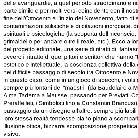
delle avanguardie, a quel periodo straordinario e ricc
parte simile e per molti versi coincidente con il nostr
fine dell’Ottocento e l’inizio del Novecento, fatto di e
contaminazioni stilistiche e di citazioni incrociate, di
spirituali e psicologiche (la scoperta dell’inconscio,
grimaldello per andare oltre il reale, etc.). Ecco allo
del progetto editoriale, una serie di ritratti di “fantasm
ovvero il ritratto di quei pittori e scrittori che hanno “
estetico e intellettuale, la coscienza collettiva della 
nel difficile passaggio di secolo tra Ottocento e 
in questo caso, come in un gioco di specchi, i volti 
sempre più lontani dei “maestri” (da Baudelaire a M
Alma Tadema a Matisse, passando per Previati, Cour
Preraffelleti, i Simbolisti fino a Constantin Brancusi)
passaggio da un disegno all’altro, sempre più labili e
loro stessa realtà tendesse piano piano a scompari
illusione ottica, bizzarra scomposizione prospettic
visivo.