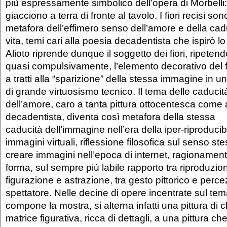
più espressamente simbolico dell’opera di Morbelli: i
giacciono a terra di fronte al tavolo. I fiori recisi son
metafora dell’effimero senso dell’amore e della cad
vita, temi cari alla poesia decadentista che ispirò lo
Alioto riprende dunque il soggetto dei fiori, ripetend
quasi compulsivamente, l’elemento decorativo del fi
a tratti alla “sparizione” della stessa immagine in
di grande virtuosismo tecnico. Il tema delle caducità
dell’amore, caro a tanta pittura ottocentesca come 
decadentista, diventa così metafora della stessa
caducità dell’immagine nell’era della iper-riproducibi
immagini virtuali, riflessione filosofica sul senso st
creare immagini nell’epoca di internet, ragionament
forma, sul sempre più labile rapporto tra riproduzion
figurazione e astrazione, tra gesto pittorico e perce
spettatore. Nelle decine di opere incentrate sul tema 
compone la mostra, si alterna infatti una pittura di c
matrice figurativa, ricca di dettagli, a una pittura che