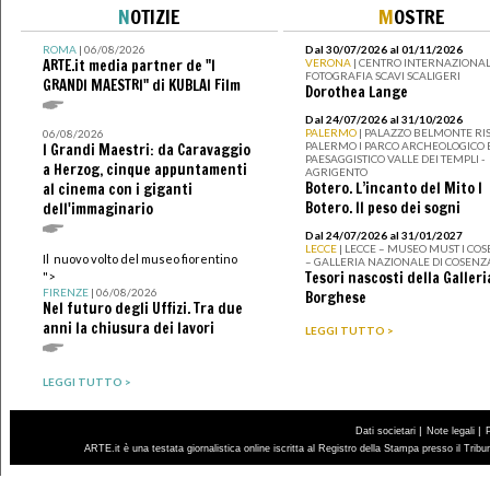
N
OTIZIE
M
OSTRE
ROMA
| 06/08/2026
Dal 30/07/2026 al 01/11/2026
ARTE.it media partner de "I
VERONA
| CENTRO INTERNAZIONAL
FOTOGRAFIA SCAVI SCALIGERI
GRANDI MAESTRI" di KUBLAI Film
Dorothea Lange
Dal 24/07/2026 al 31/10/2026
PALERMO
| PALAZZO BELMONTE RIS
06/08/2026
PALERMO I PARCO ARCHEOLOGICO 
I Grandi Maestri: da Caravaggio
PAESAGGISTICO VALLE DEI TEMPLI -
a Herzog, cinque appuntamenti
AGRIGENTO
Botero. L’incanto del Mito I
al cinema con i giganti
Botero. Il peso dei sogni
dell'immaginario
Dal 24/07/2026 al 31/01/2027
LECCE
| LECCE – MUSEO MUST I CO
Il nuovo volto del museo fiorentino
– GALLERIA NAZIONALE DI COSENZ
Tesori nascosti della Galleri
">
FIRENZE
| 06/08/2026
Borghese
Nel futuro degli Uffizi. Tra due
anni la chiusura dei lavori
LEGGI TUTTO >
LEGGI TUTTO >
|
|
Dati societari
Note legali
ARTE.it è una testata giornalistica online iscritta al Registro della Stampa presso il Trib