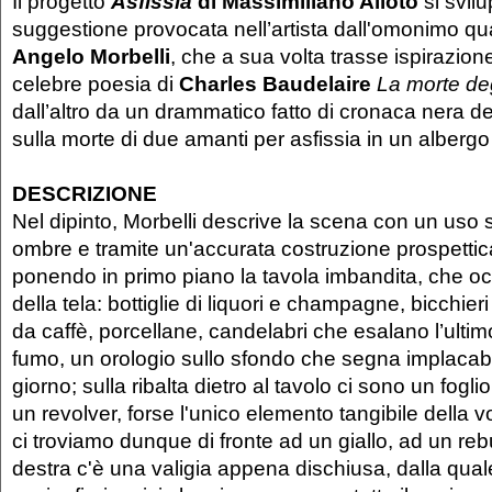
Il progetto
Asfissia
di Massimiliano Alioto
si svilu
suggestione provocata nell’artista dall'omonimo qu
Angelo Morbelli
, che a sua volta trasse ispirazion
celebre poesia di
Charles Baudelaire
La morte de
dall’altro da un drammatico fatto di cronaca nera de
sulla morte di due amanti per asfissia in un albergo
DESCRIZIONE
Nel dipinto, Morbelli descrive la scena con un uso s
ombre e tramite un'accurata costruzione prospettic
ponendo in primo piano la tavola imbandita, che oc
della tela: bottiglie di liquori e champagne, bicchier
da caffè, porcellane, candelabri che esalano l’ultimo f
fumo, un orologio sullo sfondo che segna implacabi
giorno; sulla ribalta dietro al tavolo ci sono un fogl
un revolver, forse l'unico elemento tangibile della v
ci troviamo dunque di fronte ad un giallo, ad un re
destra c'è una valigia appena dischiusa, dalla qu