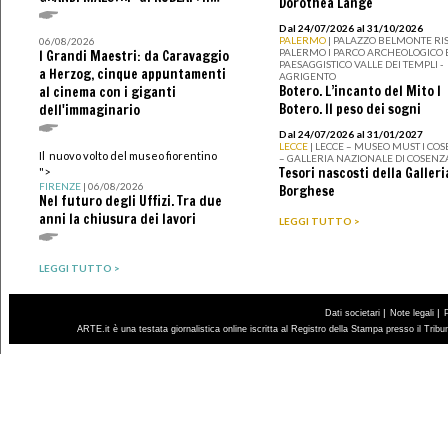
Dorothea Lange
Dal 24/07/2026 al 31/10/2026
PALERMO
| PALAZZO BELMONTE RIS
06/08/2026
PALERMO I PARCO ARCHEOLOGICO 
I Grandi Maestri: da Caravaggio
PAESAGGISTICO VALLE DEI TEMPLI -
a Herzog, cinque appuntamenti
AGRIGENTO
Botero. L’incanto del Mito I
al cinema con i giganti
Botero. Il peso dei sogni
dell'immaginario
Dal 24/07/2026 al 31/01/2027
LECCE
| LECCE – MUSEO MUST I CO
Il nuovo volto del museo fiorentino
– GALLERIA NAZIONALE DI COSENZ
Tesori nascosti della Galleri
">
FIRENZE
| 06/08/2026
Borghese
Nel futuro degli Uffizi. Tra due
anni la chiusura dei lavori
LEGGI TUTTO >
LEGGI TUTTO >
|
|
Dati societari
Note legali
ARTE.it è una testata giornalistica online iscritta al Registro della Stampa presso il Trib