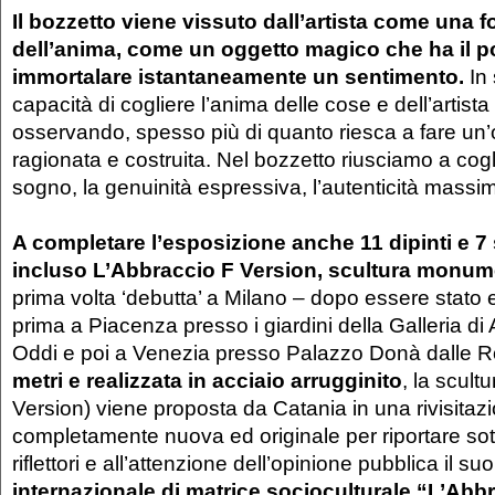
Il bozzetto viene vissuto dall’artista come una f
dell’anima, come un oggetto magico che ha il po
immortalare istantaneamente un sentimento.
In 
capacità di cogliere l’anima delle cose e dell’artista
osservando, spesso più di quanto riesca a fare un’
ragionata e costruita. Nel bozzetto riusciamo a coglie
sogno, la genuinità espressiva, l’autenticità massima
A completare l’esposizione anche 11 dipinti e 7
incluso
L’Abbraccio F Version, scultura monu
prima volta ‘debutta’ a Milano – dopo essere stato
prima a Piacenza presso i giardini della Galleria di
Oddi e poi a Venezia presso Palazzo Donà dalle R
metri e realizzata in acciaio arrugginito
, la scult
Version) viene proposta da Catania in una rivisitaz
completamente nuova ed originale per riportare sott
riflettori e all’attenzione dell’opinione pubblica il su
internazionale di matrice socioculturale “L’Abb