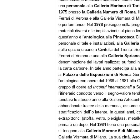
una
personale
alla
Galleria Martano di Tor
1975 presso
la Galleria Numero di Roma
. 
Ferrari di Verona e alla Galleria Vismara di 
e performance. Nel
1978
prosegue nella proge
materiali diversi e le implicazioni sul piano li
quest'anno è l'
antologica
alla
Pinacoteca Ci
personale di tele e installazioni, alla
Galleria
sullo spazio urbano a Civitella del Tronto. Se
Ferrari di Verona e una alla
Galleria Sprian
denominazione dei lavori realizzati su fondi n
la carta carbone. In tale anno partecipa alla
al
Palazzo delle Esposizioni di Roma
. So
l'antologica con opere dal 1968 al 1981 alla 
gruppo di opere ad
Incontri internazionali
a Sa
l'itinerario condotto verso il segno-valore tend
tenutasi lo stesso anno alla Galleria Artecent
abbandonate tracce della memoria, assume o
stratificazioni dell'io latente. In questi anni, 
extrapittorici (stoffa, vetro, plexiglass, metal
prima e un dopo. Nel
1984
tiene una persona
si tengono alla
Galleria Morone 6 di Milano
Galleria Vismara di Milano. La sua città,
Asc