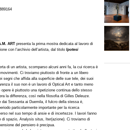
889164
A.M. ART
presenta la prima mostra dedicata al lavoro di
ne con l’archivio dell’artista, dal titolo
Ipotesi
rta di un artista, scomparso alcuni anni fa, la cui ricerca è
o movimenti. Ci troviamo piuttosto di fronte a un libero
 dei segni che affida alla superficie delle sue tele, dei suoi
arenza il suo non è un lavoro di Optical Art e tanto meno
 opere è piuttosto una ripetizione continua dello stesso
a la differenza, così nella filosofia di Gilles Deleuze.
dai Sessanta ai Duemila, il fulcro della stessa è,
 periodo particolarmente importante per la ricerca
merso nel suo tempo di ansie e di incertezze. I lavori fanno
o di spazio, Analysis situs, Iter(azione). Ci troviamo di
dimensione del pensiero è precipua.