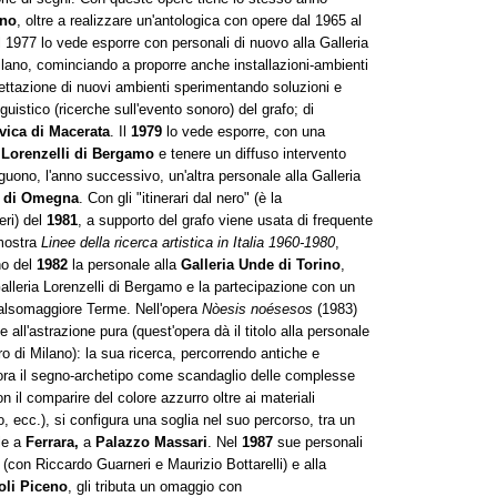
ino
, oltre a realizzare un'antologica con opere dal 1965 al
Il 1977 lo vede esporre con personali di nuovo alla Galleria
Milano, cominciando a proporre anche installazioni-ambienti
ttazione di nuovi ambienti sperimentando soluzioni e
nguistico (ricerche sull'evento sonoro) del grafo; di
vica di Macerata
. Il
1979
lo vede esporre, con una
 Lorenzelli di Bergamo
e tenere un diffuso intervento
guono, l'anno successivo, un'altra personale alla Galleria
o di Omegna
. Con gli "itinerari dal nero" (è la
eri) del
1981
, a supporto del grafo viene usata di frequente
 mostra
Linee della ricerca artistica in Italia 1960-1980
,
no del
1982
la personale alla
Galleria Unde di Torino
,
Galleria Lorenzelli di Bergamo e la partecipazione con un
lsomaggiore Terme. Nell'opera
Nòesis noésesos
(1983)
e all'astrazione pura (quest'opera dà il titolo alla personale
ro di Milano): la sua ricerca, percorrendo antiche e
ra il segno-archetipo come scandaglio delle complesse
con il comparire del colore azzurro oltre ai materiali
lo, ecc.), si configura una soglia nel suo percorso, tra un
le a
Ferrara,
a
Palazzo Massari
. Nel
1987
sue personali
(con Riccardo Guarneri e Maurizio Bottarelli) e alla
oli Piceno
, gli tributa un omaggio con