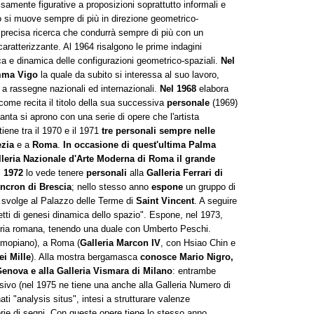
amente figurative a proposizioni soprattutto informali e
 si muove sempre di più in direzione geometrico-
a precisa ricerca che condurrà sempre di più con un
caratterizzante. Al 1964 risalgono le prime indagini
ca e dinamica delle configurazioni geometrico-spaziali.
Nel
ma Vigo
la quale da subito si interessa al suo lavoro,
 a rassegne nazionali ed internazionali.
Nel 1968
elabora
come recita il titolo della sua successiva
personale
(1969)
tanta si aprono con una serie di opere che l'artista
tiene tra il 1970 e il 1971
tre personali
sempre nelle
zia
e a
Roma
.
In occasione di quest'ultima Palma
leria Nazionale d'Arte Moderna di Roma il grande
l
1972
lo vede tenere
personali
alla
Galleria Ferrari di
ncron di Brescia
; nello stesso anno
espone
un gruppo di
 svolge al Palazzo delle Terme di
Saint Vincent
. A seguire
ogetti di genesi dinamica dello spazio". Espone, nel 1973,
eria romana, tenendo una duale con Umberto Peschi.
rimopiano), a Roma (
Galleria Marcon IV
, con Hsiao Chin e
ei Mille
). Alla mostra bergamasca
conosce Mario Nigro,
Genova e alla Galleria Vismara di Milano
: entrambe
ivo (nel 1975 ne tiene una anche alla Galleria Numero di
ti "analysis situs", intesi a strutturare valenze
e di segni. Con queste opere tiene lo stesso anno