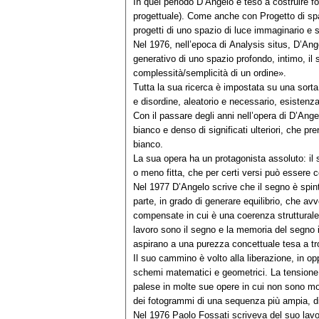
In quel periodo D’Angelo è teso a costruire fo
progettuale). Come anche con Progetto di spaz
progetti di uno spazio di luce immaginario e 
Nel 1976, nell’epoca di Analysis situs, D’An
generativo di uno spazio profondo, intimo, il 
complessità/semplicità di un ordine».
Tutta la sua ricerca è impostata su una sorta d
e disordine, aleatorio e necessario, esistenza
Con il passare degli anni nell’opera di D’Ang
bianco e denso di significati ulteriori, che pr
bianco.
La sua opera ha un protagonista assoluto: il 
o meno fitta, che per certi versi può essere
Nel 1977 D’Angelo scrive che il segno è spint
parte, in grado di generare equilibrio, che a
compensate in cui è una coerenza strutturale 
lavoro sono il segno e la memoria del segno 
aspirano a una purezza concettuale tesa a tro
Il suo cammino è volto alla liberazione, in opp
schemi matematici e geometrici. La tensione 
palese in molte sue opere in cui non sono mom
dei fotogrammi di una sequenza più ampia, di u
Nel 1976 Paolo Fossati scriveva del suo lavo