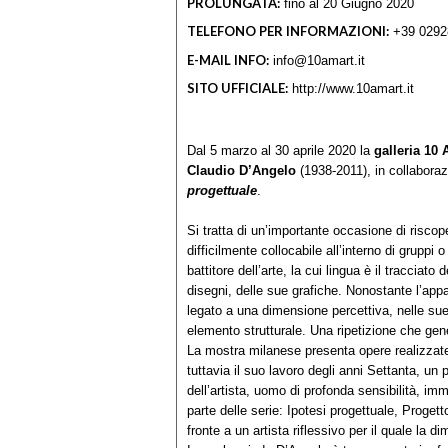
PROLUNGATA:
fino al 20 Giugno 2020
TELEFONO PER INFORMAZIONI:
+39 0292
E-MAIL INFO:
info@10amart.it
SITO UFFICIALE:
http://www.10amart.it
Dal 5 marzo al 30 aprile 2020 la
galleria 10 
Claudio D’Angelo
(1938-2011), in collaborazio
progettuale
.
Si tratta di un’importante occasione di riscope
difficilmente collocabile all’interno di gruppi 
battitore dell’arte, la cui lingua è il tracciato
disegni, delle sue grafiche. Nonostante l’app
legato a una dimensione percettiva, nelle sue
elemento strutturale. Una ripetizione che gener
La mostra milanese presenta opere realizzate 
tuttavia il suo lavoro degli anni Settanta, un
dell’artista, uomo di profonda sensibilità, im
parte delle serie: Ipotesi progettuale, Progett
fronte a un artista riflessivo per il quale la 