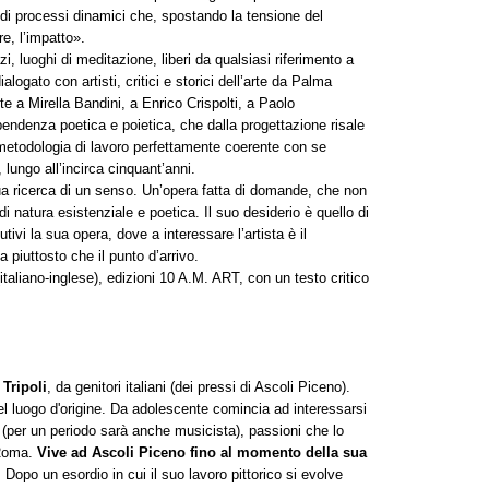
e di processi dinamici che, spostando la tensione del
e, l’impatto».
, luoghi di meditazione, liberi da qualsiasi riferimento a
logato con artisti, critici e storici dell’arte da Palma
e a Mirella Bandini, a Enrico Crispolti, a Paolo
ndenza poetica e poietica, che dalla progettazione risale
metodologia di lavoro perfettamente coerente con se
 lungo all’incirca cinquant’anni.
ua ricerca di un senso. Un’opera fatta di domande, che non
di natura esistenziale e poetica. Il suo desiderio è quello di
tutivi la sua opera, dove a interessare l’artista è il
a piuttosto che il punto d’arrivo.
aliano-inglese), edizioni 10 A.M. ART, con un testo critico
Tripoli
, da genitori italiani (dei pressi di Ascoli Piceno).
 nel luogo d'origine. Da adolescente comincia ad interessarsi
zz (per un periodo sarà anche musicista), passioni che lo
 Roma.
Vive ad Ascoli Piceno fino al momento della sua
. Dopo un esordio in cui il suo lavoro pittorico si evolve