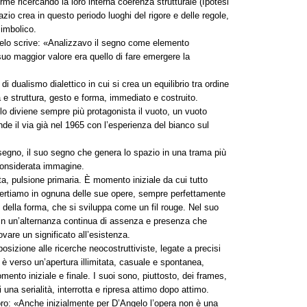
rme ricercando la loro interna coerenza strutturale (Ipotesi
io crea in questo periodo luoghi del rigore e delle regole,
simbolico.
gelo scrive: «Analizzavo il segno come elemento
suo maggior valore era quello di fare emergere la
i dualismo dialettico in cui si crea un equilibrio tra ordine
 e struttura, gesto e forma, immediato e costruito.
elo diviene sempre più protagonista il vuoto, un vuoto
ende il via già nel 1965 con l’esperienza del bianco sul
segno, il suo segno che genera lo spazio in una trama più
 considerata immagine.
a, pulsione primaria. È momento iniziale da cui tutto
vvertiamo in ognuna delle sue opere, sempre perfettamente
della forma, che si sviluppa come un fil rouge. Nel suo
in un’alternanza continua di assenza e presenza che
vare un significato all’esistenza.
osizione alle ricerche neocostruttiviste, legate a precisi
è verso un’apertura illimitata, casuale e spontanea,
ento iniziale e finale. I suoi sono, piuttosto, dei frames,
na serialità, interrotta e ripresa attimo dopo attimo.
ro: «Anche inizialmente per D’Angelo l’opera non è una