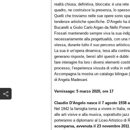
realtà chiusa, definitiva, bloccata: è una ret
quadro, ne costruisce la presenza, lo spessor
Quelli che troviamo nelle sue opere sono spazi
tendenze artistiche specifiche. D’Angelo ha dia
Bucarelli a Giulio Carlo Argan da Nello Ponent
Fossati mantenendo sempre viva la sua indipe
necessariamente alla progettualità, con una 
stessa, durante tutto il suo percorso artistico,
La sua è un’opera dinamica, tesa alla contin
generano risposte, bensì altri quesiti e dubbi 
fare interagire fra loro i diversi elementi costi
processo, l’esperienza vissuta di volta in volt
Accompagna la mostra un catalogo bilingue (it
di Angela Madesani.
Vernissage:
5 marzo 2020, ore 17
Claudio D'Angelo nasce il 7 agosto 1938 a 
Nel 1942 la famiglia torna a vivere in Italia,
alle arti visive e alla musica, soprattutto ja
porteranno a diplomarsi al Liceo Artistico di
scomparsa, avvenuta il 23 novembre 2011