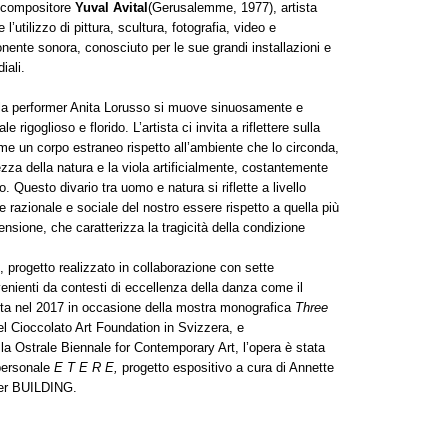
e compositore
Yuval Avital
(Gerusalemme, 1977), artista
’utilizzo di pittura, scultura, fotografia, video e
ente sonora, conosciuto per le sue grandi installazioni e
iali.
ella performer Anita Lorusso si muove sinuosamente e
igoglioso e florido. L’artista ci invita a riflettere sulla
e un corpo estraneo rispetto all’ambiente che lo circonda,
zza della natura e la viola artificialmente, costantemente
Questo divario tra uomo e natura si riflette a livello
e razionale e sociale del nostro essere rispetto a quella più
nsione, che caratterizza la tragicità della condizione
, progetto realizzato in collaborazione con sette
ovenienti da contesti di eccellenza della danza come il
olta nel 2017 in occasione della mostra monografica
Three
l Cioccolato Art Foundation in Svizzera, e
 Ostrale Biennale for Contemporary Art, l’opera è stata
personale
E T E R E,
progetto espositivo a cura di Annette
 per BUILDING.