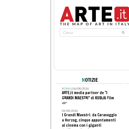
N
OTIZIE
ROMA
| 06/08/2026
ARTE.it media partner de "I
GRANDI MAESTRI" di KUBLAI Film
06/08/2026
I Grandi Maestri: da Caravaggio
a Herzog, cinque appuntamenti
al cinema con i giganti