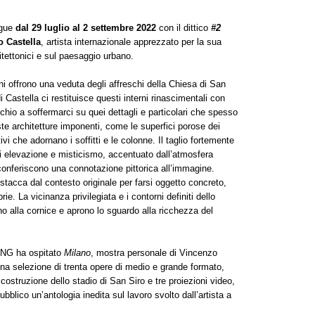
gue
dal 29 luglio al 2 settembre 2022
con il dittico
#2
 Castella
, artista internazionale apprezzato per la sua
hitettonici e sul paesaggio urbano.
i offrono una veduta degli affreschi della Chiesa di San
 Castella ci restituisce questi interni rinascimentali con
cchio a soffermarci su quei dettagli e particolari che spesso
e architetture imponenti, come le superfici porose dei
i che adornano i soffitti e le colonne. Il taglio fortemente
i elevazione e misticismo, accentuato dall’atmosfera
e conferiscono una connotazione pittorica all’immagine.
istacca dal contesto originale per farsi oggetto concreto,
e. La vicinanza privilegiata e i contorni definiti dello
no alla cornice e aprono lo sguardo alla ricchezza del
DING ha ospitato
Milano
, mostra personale di Vincenzo
na selezione di trenta opere di medio e grande formato,
costruzione dello stadio di San Siro e tre proiezioni video,
bblico un’antologia inedita sul lavoro svolto dall’artista a