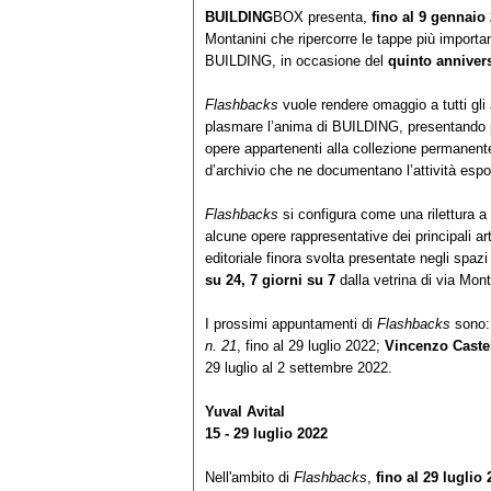
BUILDING
BOX presenta,
fino al 9 gennaio
Montanini che ripercorre le tappe più important
BUILDING, in occasione del
quinto anniver
Flashbacks
vuole rendere omaggio a tutti gli a
plasmare l’anima di BUILDING, presentando pe
opere appartenenti alla collezione permanente
d’archivio che ne documentano l’attività espos
Flashbacks
si configura come una rilettura a
alcune opere rappresentative dei principali arti
editoriale finora svolta presentate negli spazi
su 24, 7 giorni su 7
dalla vetrina di via Mon
I prossimi appuntamenti di
Flashbacks
sono
n. 21
, fino al 29 luglio 2022;
Vincenzo Caste
29 luglio al 2 settembre 2022.
Yuval Avital
15 - 29 luglio 2022
Nell'ambito di
Flashbacks
,
fino al 29 luglio