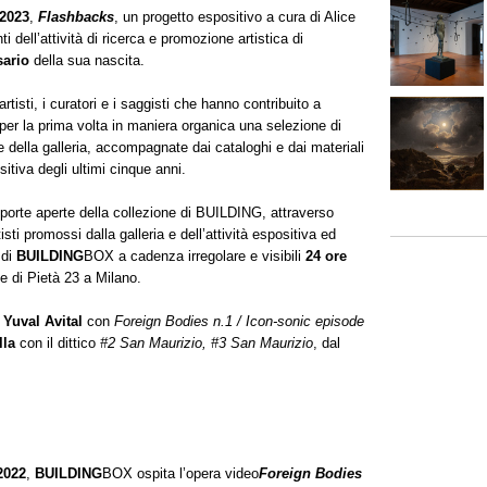
 2023
,
Flashbacks
, un progetto espositivo a cura di Alice
i dell’attività di ricerca e promozione artistica di
sario
della sua nascita.
rtisti, i curatori e i saggisti che hanno contribuito a
r la prima volta in maniera organica una selezione di
 della galleria, accompagnate dai cataloghi e dai materiali
itiva degli ultimi cinque anni.
 porte aperte della collezione di BUILDING, attraverso
sti promossi dalla galleria e dell’attività espositiva ed
 di
BUILDING
BOX a cadenza irregolare e visibili
24 ore
te di Pietà 23 a Milano.
:
Yuval Avital
con
Foreign Bodies n.1 / Icon-sonic episode
lla
con il dittico
#2 San Maurizio,
#3 San Maurizio
, dal
 2022
,
BUILDING
BOX ospita l’opera video
Foreign Bodies