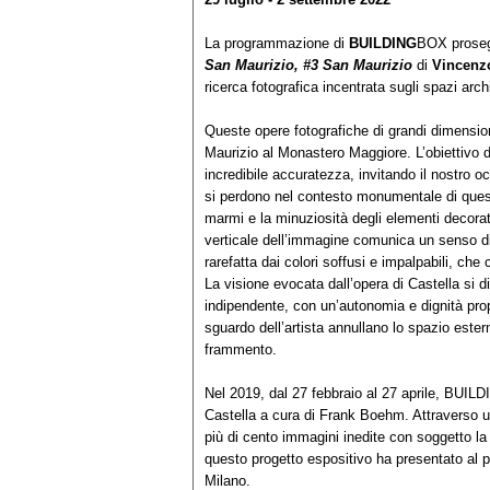
La programmazione di
BUILDING
BOX prose
San Maurizio, #3 San Maurizio
di
Vincenzo
ricerca fotografica incentrata sugli spazi arc
Queste opere fotografiche di grandi dimension
Maurizio al Monastero Maggiore. L’obiettivo di
incredibile accuratezza, invitando il nostro o
si perdono nel contesto monumentale di quest
marmi e la minuziosità degli elementi decorativ
verticale dell’immagine comunica un senso d
rarefatta dai colori soffusi e impalpabili, ch
La visione evocata dall’opera di Castella si d
indipendente, con un’autonomia e dignità propri
sguardo dell’artista annullano lo spazio ester
frammento.
Nel 2019, dal 27 febbraio al 27 aprile, BUIL
Castella a cura di Frank Boehm. Attraverso u
più di cento immagini inedite con soggetto la 
questo progetto espositivo ha presentato al pu
Milano.