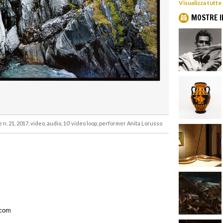
Visualizza tutte
MOSTRE I
 n. 21, 2017, video, audio, 10’ video loop, performer Anita Lorusso
.com