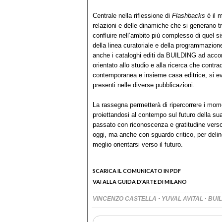
Centrale nella riflessione di
Flashbacks
è il 
relazioni e delle dinamiche che si generano tra
confluire nell’ambito più complesso di quel s
della linea curatoriale e della programmazi
anche i cataloghi editi da BUILDING ad acco
orientato allo studio e alla ricerca che cont
contemporanea e insieme casa editrice, si evi
presenti nelle diverse pubblicazioni.
La rassegna permetterà di ripercorrere i momen
proiettandosi al contempo sul futuro della s
passato con riconoscenza e gratitudine ver
oggi, ma anche con sguardo critico, per delin
meglio orientarsi verso il futuro.
SCARICA IL COMUNICATO IN PDF
VAI ALLA GUIDA D'ARTE DI MILANO
·
·
VINCENZO CASTELLA
YUVAL AVITAL
BUI