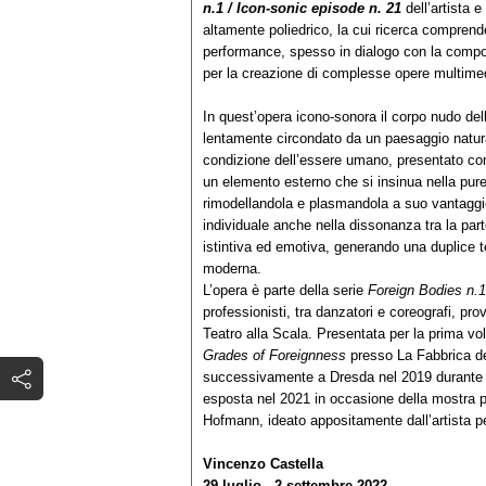
n.1 / Icon-sonic episode n. 21
dell’artista 
altamente poliedrico, la cui ricerca comprende l
performance, spesso in dialogo con la compon
per la creazione di complesse opere multimed
In quest’opera icono-sonora il corpo nudo d
lentamente circondato da un paesaggio naturale r
condizione dell’essere umano, presentato com
un elemento esterno che si insinua nella pure
rimodellandola e plasmandola a suo vantaggio. 
individuale anche nella dissonanza tra la part
istintiva ed emotiva, generando una duplice te
moderna.
L’opera è parte della serie
Foreign Bodies n.1
professionisti, tra danzatori e coreografi, pr
Teatro alla Scala. Presentata per la prima v
Grades of Foreignness
presso La Fabbrica de
successivamente a Dresda nel 2019 durante la
esposta nel 2021 in occasione della mostra 
Hofmann, ideato appositamente dall’artista
Vincenzo Castella
29 luglio - 2 settembre 2022