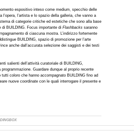
momento espositivo inteso come medium, specchio delle
 l’opera, l’artista e lo spazio della galleria, che vanno a
istema di categorie critiche ed estetiche che sono alla base
one di BUILDING. Focus importante di
Flashbacks
saranno
mpagnamento di ciascuna mostra. L’indirizzo fortemente
raddistingue BUILDING, spazio di promozione per l’arte
nce anche dall’accurata selezione dei saggisti e dei testi
ti salienti dell’attività curatoriale di BUILDING,
ua programmazione. Guardare dunque al proprio recente
so tutti coloro che hanno accompagnato BUILDING fino ad
eare nuove coordinate con le quali interrogare il presente e
LDINGBOX