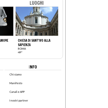
LUOGHI
'AMORE
CHIESA DI SANT'IVO ALLA
SAPIENZA
ROMA
I
NFO
Chi siamo
Manifesto
Canali e APP
I nostri partner