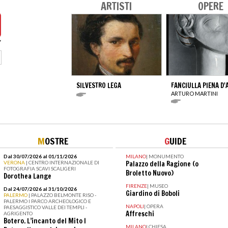
ARTISTI
OPERE
SILVESTRO LEGA
FANCIULLA PIENA D
ARTURO MARTINI
M
OSTRE
G
UIDE
Dal 30/07/2026 al 01/11/2026
MILANO
|
MONUMENTO
VERONA
| CENTRO INTERNAZIONALE DI
Palazzo della Ragione (o
FOTOGRAFIA SCAVI SCALIGERI
Broletto Nuovo)
Dorothea Lange
FIRENZE
|
MUSEO
Dal 24/07/2026 al 31/10/2026
Giardino di Boboli
PALERMO
| PALAZZO BELMONTE RISO -
PALERMO I PARCO ARCHEOLOGICO E
NAPOLI
|
OPERA
PAESAGGISTICO VALLE DEI TEMPLI -
Affreschi
AGRIGENTO
Botero. L’incanto del Mito I
MILANO
|
CHIESA