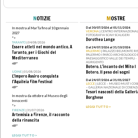
N
OTIZIE
M
OSTRE
Dal 30/07/2026 al 01/11/2026
In mostra al MarTa fino al 10 gennaio
VERONA
| CENTRO INTERNAZIONAL
2027
FOTOGRAFIA SCAVI SCALIGERI
">
Dorothea Lange
TARANTO
| 04/08/2026
Essere atleti nel mondo antico. A
Dal 24/07/2026 al 31/10/2026
PALERMO
| PALAZZO BELMONTE RIS
Taranto, per i Giochi del
PALERMO I PARCO ARCHEOLOGICO 
Mediterraneo
PAESAGGISTICO VALLE DEI TEMPLI -
AGRIGENTO
Botero. L’incanto del Mito I
Botero. Il peso dei sogni
UDINE
| 01/08/2026
L'Impero Assiro conquista
Dal 24/07/2026 al 31/01/2027
l'Aquileia Film Festival
LECCE
| LECCE – MUSEO MUST I CO
– GALLERIA NAZIONALE DI COSENZ
Tesori nascosti della Galleri
In mostra da ottobre al Museo degli
Borghese
Innocenti
">
LEGGI TUTTO >
FIRENZE
| 31/07/2026
Artemisia a Firenze, il racconto
della rinascita
LEGGI TUTTO >