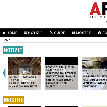
HOME
NOTIZIE
GUIDE
MOSTRE
F
HOME
NOTIZIE
REGGIO EMILIA
|
2022-
06-10 17:50:37
ROMA
|
2023-02-2
IL BESTIARIO DELLA TERRA
DI
21:44:03
YUVAL AVITAL: UN INNO ALLE
NEGLI ABISSI DELL'ISTI
MILANO
|
2015-08-25
ARTI TRA REGGIO EMILIA E
ALLE TERME DI CARAC
12:27:32
L’ARTE DEL MERLETTO IN
PARMA SUL FILO DEL
YUVAL AVITAL SVELA IL
DIALOGO CON ALMA MATER
TALENTO
"MYSTERION"
MOSTRE