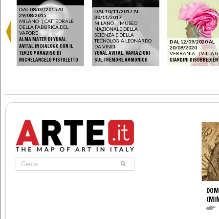
DAL 08/07/2015 AL
DAL 10/11/2017 AL
29/08/2015
30/11/2017
MILANO
|
CATTEDRALE
MILANO
|
MUSEO
DELLA FABBRICA DEL
NAZIONALE DELLA
VAPORE
SCIENZA E DELLA
ALMA MATER DI YUVAL
TECNOLOGIA LEONARDO
DAL 12/09/2020 AL
AVITAL IN DIALOGO CON IL
DA VINCI
20/09/2020
TERZO PARADISO DI
YUVAL AVITAL. VARIAZIONI
VERBANIA
|
VILLA G
MICHELANGELO PISTOLETTO
SUL TREMORE ARMONICO
GIARDINI DISOBBEDIEN
DOM
(MI