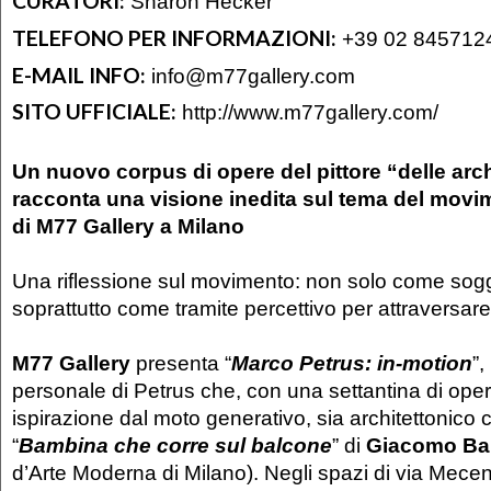
CURATORI:
Sharon Hecker
TELEFONO PER INFORMAZIONI:
+39 02 845712
E-MAIL INFO:
info@m77gallery.com
SITO UFFICIALE:
http://www.m77gallery.com/
Un nuovo corpus di opere del pittore “delle arch
racconta una visione inedita sul tema del movi
di M77 Gallery a Milano
Una riflessione sul movimento: non solo come sog
soprattutto come tramite percettivo per attraversare
M77 Gallery
presenta “
Marco Petrus: in-motion
”,
personale di Petrus che, con una settantina di oper
ispirazione dal moto generativo, sia architettonico
“
Bambina che corre sul balcone
” di
Giacomo Bal
d’Arte Moderna di Milano). Negli spazi di via Mece