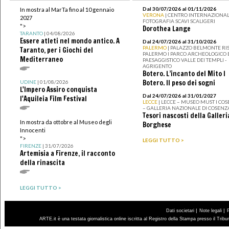
Dal 30/07/2026 al 01/11/2026
In mostra al MarTa fino al 10 gennaio
VERONA
| CENTRO INTERNAZIONAL
2027
FOTOGRAFIA SCAVI SCALIGERI
">
Dorothea Lange
TARANTO
| 04/08/2026
Essere atleti nel mondo antico. A
Dal 24/07/2026 al 31/10/2026
PALERMO
| PALAZZO BELMONTE RIS
Taranto, per i Giochi del
PALERMO I PARCO ARCHEOLOGICO 
Mediterraneo
PAESAGGISTICO VALLE DEI TEMPLI -
AGRIGENTO
Botero. L’incanto del Mito I
Botero. Il peso dei sogni
UDINE
| 01/08/2026
L'Impero Assiro conquista
Dal 24/07/2026 al 31/01/2027
l'Aquileia Film Festival
LECCE
| LECCE – MUSEO MUST I CO
– GALLERIA NAZIONALE DI COSENZ
Tesori nascosti della Galleri
In mostra da ottobre al Museo degli
Borghese
Innocenti
">
LEGGI TUTTO >
FIRENZE
| 31/07/2026
Artemisia a Firenze, il racconto
della rinascita
LEGGI TUTTO >
|
|
Dati societari
Note legali
ARTE.it è una testata giornalistica online iscritta al Registro della Stampa presso il Trib