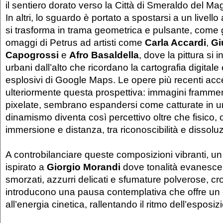
il sentiero dorato verso la Città di Smeraldo del Ma
In altri, lo sguardo è portato a spostarsi a un livello 
si trasforma in trama geometrica e pulsante, come 
omaggi di Petrus ad artisti come
Carla Accardi
,
Gi
Capogrossi
e
Afro Basaldella
, dove la pittura si i
urbani dall’alto che ricordano la cartografia digitale
esplosivi di Google Maps. Le opere più recenti ac
ulteriormente questa prospettiva: immagini framment
pixelate, sembrano espandersi come catturate in un 
dinamismo diventa così percettivo oltre che fisico, o
immersione e distanza, tra riconoscibilità e dissoluz
A controbilanciare queste composizioni vibranti, un 
ispirato a
Giorgio Morandi
dove tonalità evanescenti
smorzati, azzurri delicati e sfumature polverose, c
introducono una pausa contemplativa che offre un c
all’energia cinetica, rallentando il ritmo dell’esposiz