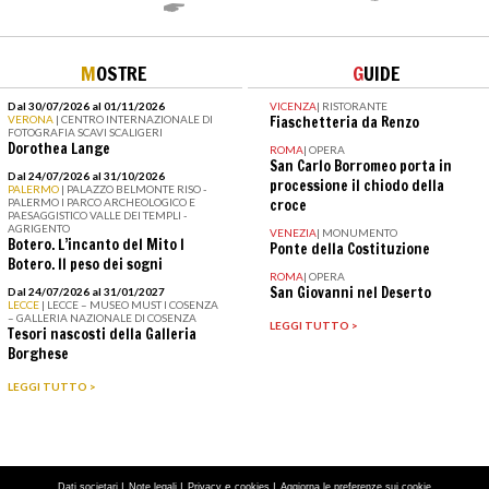
M
OSTRE
G
UIDE
Dal 30/07/2026 al 01/11/2026
VICENZA
|
RISTORANTE
VERONA
| CENTRO INTERNAZIONALE DI
Fiaschetteria da Renzo
FOTOGRAFIA SCAVI SCALIGERI
Dorothea Lange
ROMA
|
OPERA
San Carlo Borromeo porta in
Dal 24/07/2026 al 31/10/2026
processione il chiodo della
PALERMO
| PALAZZO BELMONTE RISO -
PALERMO I PARCO ARCHEOLOGICO E
croce
PAESAGGISTICO VALLE DEI TEMPLI -
AGRIGENTO
VENEZIA
|
MONUMENTO
Botero. L’incanto del Mito I
Ponte della Costituzione
Botero. Il peso dei sogni
ROMA
|
OPERA
San Giovanni nel Deserto
Dal 24/07/2026 al 31/01/2027
LECCE
| LECCE – MUSEO MUST I COSENZA
– GALLERIA NAZIONALE DI COSENZA
LEGGI TUTTO >
Tesori nascosti della Galleria
Borghese
LEGGI TUTTO >
|
|
e
|
Dati societari
Note legali
Privacy
cookies
Aggiorna le preferenze sui cookie