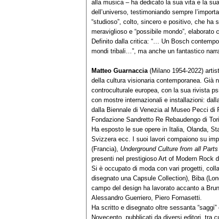
alla musica – ha dedicato la sua vita e la sua
dell’universo, testimoniando sempre l’importa
“studioso”, colto, sincero e positivo, che 
meraviglioso e “possibile mondo”, elaborato co
Definito dalla critica: “… Un Bosch contem
mondi tribali…”, ma anche un fantastico narra
Matteo Guarnaccia
(Milano 1954-2022) artist
della cultura visionaria contemporanea. Già n
controculturale europea, con la sua rivista ps
con mostre internazionali e installazioni: dal
dalla Biennale di Venezia al Museo Pecci di 
Fondazione Sandretto Re Rebaudengo di Tor
Ha esposto le sue opere in Italia, Olanda, St
Svizzera ecc. I suoi lavori compaiono su impor
(Francia),
Underground Culture from
all
Parts 
presenti nel prestigioso Art of Modern Rock 
Si è occupato di moda con vari progetti, col
disegnato una Capsule Collection), Biba (Lon
campo del design ha lavorato accanto a Bruno
Alessandro Guerriero, Piero Fornasetti.
Ha scritto e disegnato oltre sessanta “saggi” 
Novecento, pubblicati da diversi editori, tra