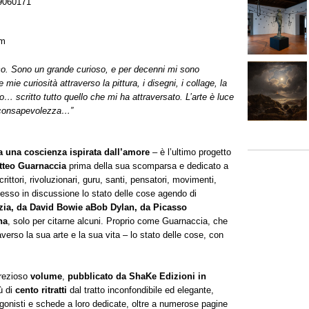
9060171
com
ico. Sono un grande curioso, e per decenni mi sono
mie curiosità attraverso la pittura, i disegni, i collage, la
o… scritto tutto quello che mi ha attraversato.
L’arte è luce
 consapevolezza
…”
a una coscienza ispirata dall’amore
– è l’ultimo progetto
tteo Guarnaccia
prima della sua scomparsa e dedicato a
 scrittori, rivoluzionari, guru, santi, pensatori, movimenti,
messo in discussione lo stato delle cose agendo di
zia, da David Bowie
a
Bob Dylan, da Picasso
ha
, solo per citarne alcuni. Proprio come Guarnaccia, che
erso la sua arte e la sua vita – lo stato delle cose, con
 prezioso
volume
,
pubblicato da ShaKe Edizioni in
ù di
cento ritratti
dal tratto inconfondibile ed elegante,
agonisti e schede a loro dedicate, oltre a numerose pagine