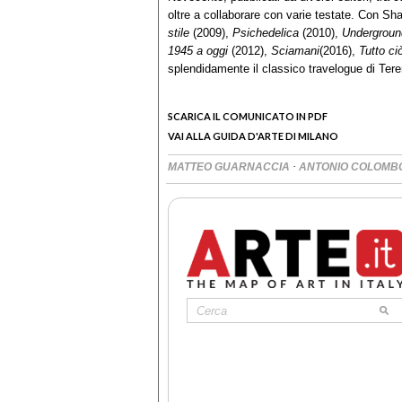
oltre a collaborare con varie testate. Con S
stile
(2009),
Psichedelica
(2010),
Underground
1945 a oggi
(2012),
Sciamani
(2016),
Tutto ci
splendidamente il classico travelogue di T
SCARICA IL COMUNICATO IN PDF
VAI ALLA GUIDA D'ARTE DI MILANO
·
MATTEO GUARNACCIA
ANTONIO COLOMB