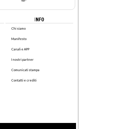
I
NFO
Chi siamo
Manifesto
Canali e APP
I nostri partner
Comunicati stampa
Contatti e crediti