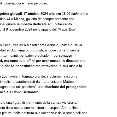
a di Guarnaccia e il suo percorso.
eprima giovedì
17 ottobre 2024 alle ore 18.00
da
Antonio
ferino 44 a Milano, galleria da sempre presente con
 inaugurerà
la mostra
dedicata agli oltre cento
fino al 9 novembre 2024 nello spazio del “Magic Bus”
Elvis Presley a filosofi come Apuleio, Ipazia o David
Marcel Duchamp o i Futuristi, a icone come Vivienne
rittori, santi, pensatori e outsider.
I personaggi
, ma sono tutti affini per aver messo in discussione
a che lo ha testimoniato attraverso la sua arte e la
n 108 tavole in formato grande, il volume li racconta
 simbolici e caratterizzati dal tratto unico di Matteo
pagnato da un “pensiero”, una
citazione del protagonista
,
accia e David Bernardini
.
 una figura di riferimento della cultura visionaria
ta della scena controculturale europea. Artista libero,
a pittura, dalla scrittura alla docenza e dalla storia dell’arte