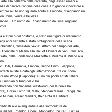
 arte alla bellezza della diversità, degli esseri umani e
nza di cercare l’origine delle cose. Un grande innovatore e
ha sempre avuto uno sguardo acuto sul mondo, disegnando un
n ironia, verità e bellezza.
poraneo… Un uomo del Rinascimento dai lussureggianti
tore.
a e storico del costume, è stato una figura di riferimento
egli anni settanta è stato protagonista della scena
ichedelica, “Insekten Sekte”. Attivo nel campo dell’arte,
la Triennale di Milano alla Hall of Flowers di San Francisco,
Prato, dalla Fondazione Mazzotta e Mudima di Milano alla
ino.
ati Uniti, Germania, Francia, Regno Unito, Giappone,
tanti riviste e cataloghi internazionali, fra cui Zoom
of the World
(Giappone): è uno dei pochi artisti italiani
di Grushkin & King del 2004.
laborando con Vivienne Westwood (per la quale ha
dra), Corso Como 10, Malo, Stephan Marais (Parigi). Nel
 Munari, Atelier Mendini, Italo Rota & Partners,
dedicati alle avanguardie e alle sottoculture del
 cui Rizzoli, Phaidon, Hoepli, Mondadori, 24 ORE Cultura,