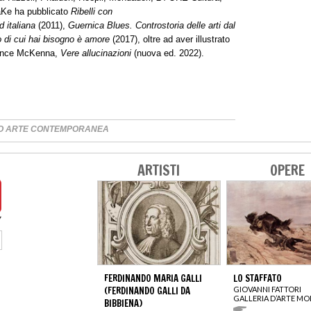
haKe ha pubblicato
Ribelli con
 italiana
(2011),
Guernica Blues. Controstoria delle arti dal
ò di cui hai bisogno è amore
(2017), oltre ad aver illustrato
erence McKenna,
Vere allucinazioni
(nuova ed. 2022).
O ARTE CONTEMPORANEA
ARTISTI
OPERE
FERDINANDO MARIA GALLI
LO STAFFATO
(FERDINANDO GALLI DA
GIOVANNI FATTORI
GALLERIA D’ARTE M
BIBBIENA)