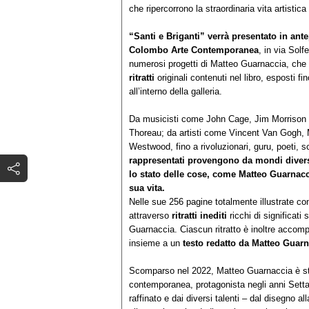
che ripercorrono la straordinaria vita artistic
“Santi e Briganti” verrà presentato in ant
Colombo Arte Contemporanea
, in via Sol
numerosi progetti di Matteo Guarnaccia, che
ritratti
originali contenuti nel libro, esposti 
all’interno della galleria.
Da musicisti come John Cage, Jim Morrison o 
Thoreau; da artisti come Vincent Van Gogh, 
Westwood, fino a rivoluzionari, guru, poeti, sc
rappresentati provengono da mondi diversi
lo stato delle cose, come Matteo Guarnacci
sua vita.
Nelle sue 256 pagine totalmente illustrate co
attraverso
ritratti inediti
ricchi di significati
Guarnaccia. Ciascun ritratto è inoltre accom
insieme a un
testo redatto da Matteo Guarn
Scomparso nel 2022, Matteo Guarnaccia è stato
contemporanea, protagonista negli anni Settan
raffinato e dai diversi talenti – dal disegno all