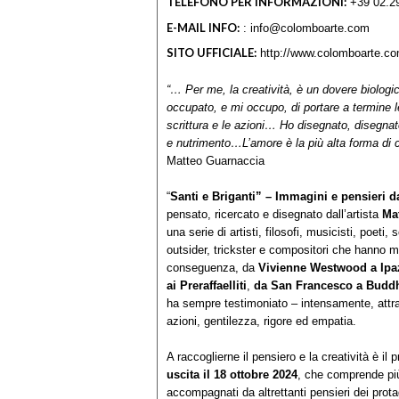
TELEFONO PER INFORMAZIONI:
+39 02.2
E-MAIL INFO:
: info@colomboarte.com
SITO UFFICIALE:
http://www.colomboarte.
“… Per me, la creatività, è un dovere biolog
occupato, e mi occupo, di portare a termine le 
scrittura e le azioni… Ho disegnato, disegnat
e nutrimento…L’amore è la più alta forma di
Matteo Guarnaccia
“
Santi e Briganti” – Immagini e pensieri d
pensato, ricercato e disegnato dall’artista
Ma
una serie di artisti, filosofi, musicisti, poeti,
outsider, trickster e compositori che hanno 
conseguenza, da
Vivienne Westwood a Ipa
ai
Preraffaelliti
,
da San Francesco a Budd
ha sempre testimoniato – intensamente, attrav
azioni, gentilezza, rigore ed empatia.
A raccoglierne il pensiero e la creatività è il
uscita il 18 ottobre 2024
, che comprende pi
accompagnati da altrettanti pensieri dei prot