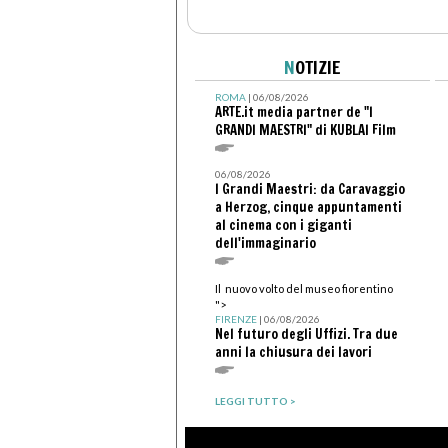
N
OTIZIE
ROMA
| 06/08/2026
ARTE.it media partner de "I
GRANDI MAESTRI" di KUBLAI Film
06/08/2026
I Grandi Maestri: da Caravaggio
a Herzog, cinque appuntamenti
al cinema con i giganti
dell'immaginario
Il nuovo volto del museo fiorentino
">
FIRENZE
| 06/08/2026
Nel futuro degli Uffizi. Tra due
anni la chiusura dei lavori
LEGGI TUTTO >