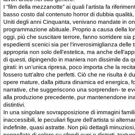
I “film della mezzanotte” ai quali l’artista fa riferime
basso costo dal contenuto horror di dubbia qualità, 
Uniti degli anni Cinquanta, venivano mandate in o
programmazione abituale. Proprio a causa della lor
oggi, più che suscitare terrore, fanno sorridere sia p
espedienti scenici sia per l’inverosimiglianza delle
appropria non solo dell’estetica, ma anche dell’ap
di questi, dipingendo in maniera non dissimile da qu
girati: in un’unica ripresa, poco importa che la recit
fossero tutt’altro che perfetti. Ciò che ne risulta è 
opere mature, dalla pittura dinamica ed energica, 
narrative, che suggeriscono una sorprenden- te evo
alla produzione precedente, pur mantenendone inalte
distintivi.
In una singolare sovrapposizione di immagini famil
inaccessibili, le peculiari figure dell’artista si alter
indefinite, quasi astratte. Non più dettagli minuziosi
pennellate di colore su sfondi cupi e distorti, textur