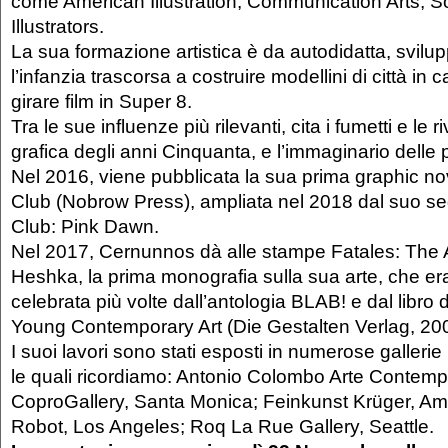
come American Illustration, Communication Arts, S
Illustrators.
La sua formazione artistica è da autodidatta, svilu
l’infanzia trascorsa a costruire modellini di città in
girare film in Super 8.
Tra le sue influenze più rilevanti, cita i fumetti e le ri
grafica degli anni Cinquanta, e l’immaginario delle pe
Nel 2016, viene pubblicata la sua prima graphic no
Club (Nobrow Press), ampliata nel 2018 dal suo se
Club: Pink Dawn.
Nel 2017, Cernunnos dà alle stampe Fatales: The 
Heshka, la prima monografia sulla sua arte, che era
celebrata più volte dall’antologia BLAB! e dal libro 
Young Contemporary Art (Die Gestalten Verlag, 20
I suoi lavori sono stati esposti in numerose gallerie 
le quali ricordiamo: Antonio Colombo Arte Contemp
CoproGallery, Santa Monica; Feinkunst Krüger, Am
Robot, Los Angeles; Roq La Rue Gallery, Seattle.