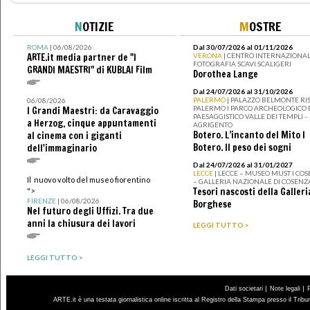
N
OTIZIE
M
OSTRE
ROMA
| 06/08/2026
Dal 30/07/2026 al 01/11/2026
ARTE.it media partner de "I
VERONA
| CENTRO INTERNAZIONAL
FOTOGRAFIA SCAVI SCALIGERI
GRANDI MAESTRI" di KUBLAI Film
Dorothea Lange
Dal 24/07/2026 al 31/10/2026
PALERMO
| PALAZZO BELMONTE RIS
06/08/2026
PALERMO I PARCO ARCHEOLOGICO 
I Grandi Maestri: da Caravaggio
PAESAGGISTICO VALLE DEI TEMPLI -
a Herzog, cinque appuntamenti
AGRIGENTO
Botero. L’incanto del Mito I
al cinema con i giganti
Botero. Il peso dei sogni
dell'immaginario
Dal 24/07/2026 al 31/01/2027
LECCE
| LECCE – MUSEO MUST I CO
Il nuovo volto del museo fiorentino
– GALLERIA NAZIONALE DI COSENZ
Tesori nascosti della Galleri
">
FIRENZE
| 06/08/2026
Borghese
Nel futuro degli Uffizi. Tra due
anni la chiusura dei lavori
LEGGI TUTTO >
LEGGI TUTTO >
|
|
Dati societari
Note legali
ARTE.it è una testata giornalistica online iscritta al Registro della Stampa presso il Trib