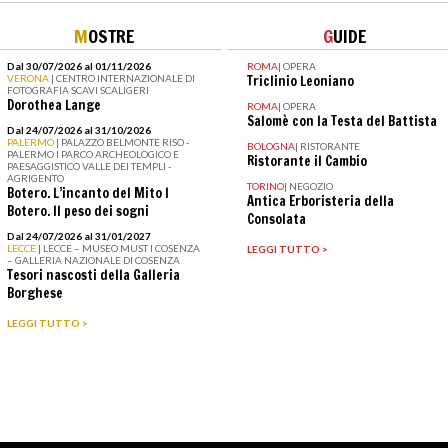
M
OSTRE
G
UIDE
Dal 30/07/2026 al 01/11/2026
ROMA
|
OPERA
VERONA
| CENTRO INTERNAZIONALE DI
Triclinio Leoniano
FOTOGRAFIA SCAVI SCALIGERI
Dorothea Lange
ROMA
|
OPERA
Salomè con la Testa del Battista
Dal 24/07/2026 al 31/10/2026
PALERMO
| PALAZZO BELMONTE RISO -
BOLOGNA
|
RISTORANTE
PALERMO I PARCO ARCHEOLOGICO E
Ristorante il Cambio
PAESAGGISTICO VALLE DEI TEMPLI -
AGRIGENTO
TORINO
|
NEGOZIO
Botero. L’incanto del Mito I
Antica Erboristeria della
Botero. Il peso dei sogni
Consolata
Dal 24/07/2026 al 31/01/2027
LECCE
| LECCE – MUSEO MUST I COSENZA
LEGGI TUTTO >
– GALLERIA NAZIONALE DI COSENZA
Tesori nascosti della Galleria
Borghese
LEGGI TUTTO >