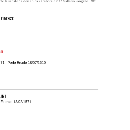
iDa sabato 5 a domenica 27 febbraio 2011Galleria Sangallo ...
 FIRENZE
SI
71 · Porto Ercole 18/07/1610
INI
· Firenze 13/02/1571