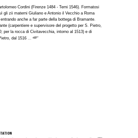
artolomeo Cordini (Firenze 1484 - Terni 1546). Formatosi
 gli zii materni Giuliano e Antonio il Vecchio a Roma
o entrando anche a far parte della bottega di Bramante.
mante (carpentiere e supervisore del progetto per S. Pietro,
0; per la rocca di Civitavecchia, intorno al 1513) e di
Pietro, dal 1516 ...
STATION