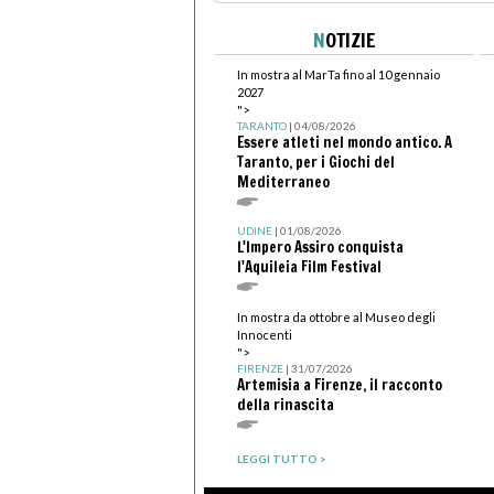
N
OTIZIE
In mostra al MarTa fino al 10 gennaio
2027
">
TARANTO
| 04/08/2026
Essere atleti nel mondo antico. A
Taranto, per i Giochi del
Mediterraneo
UDINE
| 01/08/2026
L'Impero Assiro conquista
l'Aquileia Film Festival
In mostra da ottobre al Museo degli
Innocenti
">
FIRENZE
| 31/07/2026
Artemisia a Firenze, il racconto
della rinascita
LEGGI TUTTO >