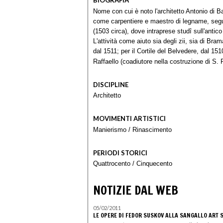
BIOGRAFIA
Nome con cui è noto l'architetto Antonio di B
come carpentiere e maestro di legname, seguì
(1503 circa), dove intraprese studî sull'antic
L'attività come aiuto sia degli zii, sia di Bra
dal 1511; per il Cortile del Belvedere, dal 151
Raffaello (coadiutore nella costruzione di S. 
DISCIPLINE
Architetto
MOVIMENTI ARTISTICI
Manierismo
/
Rinascimento
PERIODI STORICI
Quattrocento
/
Cinquecento
NOTIZIE DAL WEB
05/02/2011
LE OPERE DI FEDOR SUSKOV ALLA SANGALLO ART 