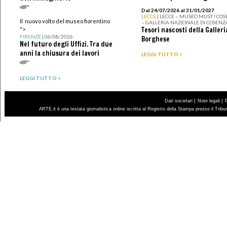
Dal 24/07/2026 al 31/01/2027
LECCE
| LECCE – MUSEO MUST I CO
Il nuovo volto del museo fiorentino
– GALLERIA NAZIONALE DI COSENZ
Tesori nascosti della Galleri
">
FIRENZE
| 06/08/2026
Borghese
Nel futuro degli Uffizi. Tra due
anni la chiusura dei lavori
LEGGI TUTTO >
LEGGI TUTTO >
|
|
Dati societari
Note legali
ARTE.it è una testata giornalistica online iscritta al Registro della Stampa presso il Trib