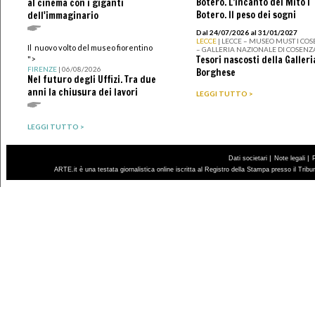
Botero. L’incanto del Mito I
al cinema con i giganti
Botero. Il peso dei sogni
dell'immaginario
Dal 24/07/2026 al 31/01/2027
LECCE
| LECCE – MUSEO MUST I CO
Il nuovo volto del museo fiorentino
– GALLERIA NAZIONALE DI COSENZ
Tesori nascosti della Galleri
">
FIRENZE
| 06/08/2026
Borghese
Nel futuro degli Uffizi. Tra due
anni la chiusura dei lavori
LEGGI TUTTO >
LEGGI TUTTO >
|
|
Dati societari
Note legali
ARTE.it è una testata giornalistica online iscritta al Registro della Stampa presso il Trib