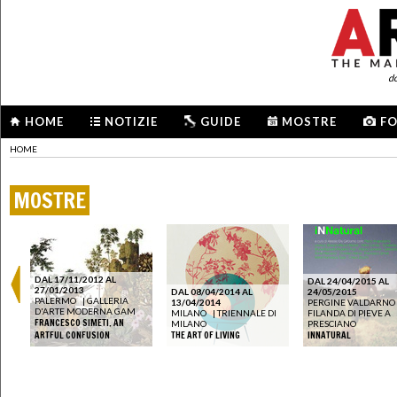
d
HOME
NOTIZIE
GUIDE
MOSTRE
F
HOME
MOSTRE
DAL 17/11/2012 AL
DAL 24/04/2015 AL
27/01/2013
DAL 08/04/2014 AL
24/05/2015
PALERMO
|
GALLERIA
EO
13/04/2014
PERGINE VALDARNO
D'ARTE MODERNA GAM
MILANO
|
TRIENNALE DI
FILANDA DI PIEVE A
FRANCESCO SIMETI. AN
MILANO
PRESCIANO
ARTFUL CONFUSION
THE ART OF LIVING
INNATURAL