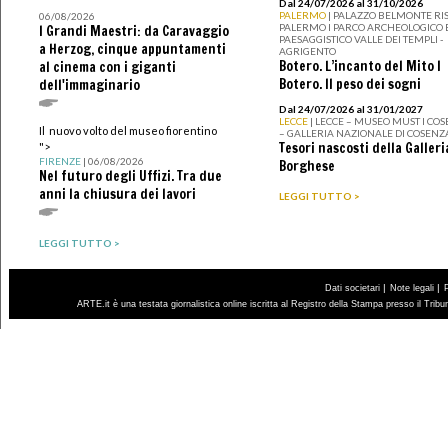
Dal 24/07/2026 al 31/10/2026
PALERMO
| PALAZZO BELMONTE RIS
06/08/2026
PALERMO I PARCO ARCHEOLOGICO 
I Grandi Maestri: da Caravaggio
PAESAGGISTICO VALLE DEI TEMPLI -
a Herzog, cinque appuntamenti
AGRIGENTO
Botero. L’incanto del Mito I
al cinema con i giganti
Botero. Il peso dei sogni
dell'immaginario
Dal 24/07/2026 al 31/01/2027
LECCE
| LECCE – MUSEO MUST I CO
Il nuovo volto del museo fiorentino
– GALLERIA NAZIONALE DI COSENZ
Tesori nascosti della Galleri
">
FIRENZE
| 06/08/2026
Borghese
Nel futuro degli Uffizi. Tra due
anni la chiusura dei lavori
LEGGI TUTTO >
LEGGI TUTTO >
|
|
Dati societari
Note legali
ARTE.it è una testata giornalistica online iscritta al Registro della Stampa presso il Trib