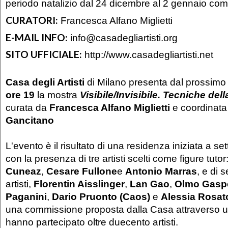
periodo natalizio dal 24 dicembre al 2 gennaio com
CURATORI:
Francesca Alfano Miglietti
E-MAIL INFO:
info@casadegliartisti.org
SITO UFFICIALE:
http://www.casadegliartisti.net
Casa degli Artisti
di Milano presenta dal prossim
ore 19
la mostra
Visibile/Invisibile. Tecniche del
curata da
Francesca Alfano Miglietti
e coordinata
Gancitano
L'evento è il risultato di una residenza iniziata a s
con la presenza di tre artisti scelti come figure tutor
Cuneaz
,
Cesare Fullone
e
Antonio Marras
, e di 
artisti,
Florentin Aisslinger
,
Lan Gao
,
Olmo Gaspe
Paganini
,
Dario Pruonto (Caos)
e
Alessia Rosat
una commissione proposta dalla Casa attraverso u
hanno partecipato oltre duecento artisti.