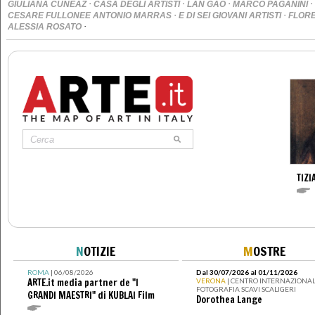
·
·
·
·
GIULIANA CUNEAZ
CASA DEGLI ARTISTI
LAN GAO
MARCO PAGANINI
·
·
CESARE FULLONEE ANTONIO MARRAS
E DI SEI GIOVANI ARTISTI
FLORE
·
ALESSIA ROSATO
TIZI
N
OTIZIE
M
OSTRE
ROMA
| 06/08/2026
Dal 30/07/2026 al 01/11/2026
ARTE.it media partner de "I
VERONA
| CENTRO INTERNAZIONAL
FOTOGRAFIA SCAVI SCALIGERI
GRANDI MAESTRI" di KUBLAI Film
Dorothea Lange