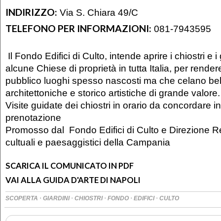
INDIRIZZO:
Via S. Chiara 49/C
TELEFONO PER INFORMAZIONI:
081-7943595
Il Fondo Edifici di Culto, intende aprire i chiostri e 
alcune Chiese di proprietà in tutta Italia, per render
pubblico luoghi spesso nascosti ma che celano be
architettoniche e storico artistiche di grande valore.
Visite guidate dei chiostri in orario da concordare i
prenotazione
Promosso dal Fondo Edifici di Culto e Direzione Re
cultuali e paesaggistici della Campania
SCARICA IL COMUNICATO IN PDF
VAI ALLA GUIDA D'ARTE DI NAPOLI
·
·
·
·
·
SCOPERTA
GIARDINI
CHIOSTRI
FONDO
EDIFICI
CULTO