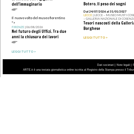
Botero. Il peso dei sogni
dell'immaginario
Dal 24/07/2026 al 31/01/2027
LECCE
| LECCE – MUSEO MUST I CO
Il nuovo volto del museo fiorentino
– GALLERIA NAZIONALE DI COSENZ
Tesori nascosti della Galleri
">
FIRENZE
| 06/08/2026
Borghese
Nel futuro degli Uffizi. Tra due
anni la chiusura dei lavori
LEGGI TUTTO >
LEGGI TUTTO >
|
|
Dati societari
Note legali
ARTE.it è una testata giornalistica online iscritta al Registro della Stampa presso il Trib