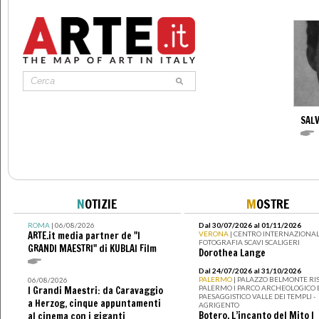
SAL
N
OTIZIE
M
OSTRE
ROMA
| 06/08/2026
Dal 30/07/2026 al 01/11/2026
ARTE.it media partner de "I
VERONA
| CENTRO INTERNAZIONAL
FOTOGRAFIA SCAVI SCALIGERI
GRANDI MAESTRI" di KUBLAI Film
Dorothea Lange
Dal 24/07/2026 al 31/10/2026
PALERMO
| PALAZZO BELMONTE RIS
06/08/2026
PALERMO I PARCO ARCHEOLOGICO 
I Grandi Maestri: da Caravaggio
PAESAGGISTICO VALLE DEI TEMPLI -
a Herzog, cinque appuntamenti
AGRIGENTO
Botero. L’incanto del Mito I
al cinema con i giganti