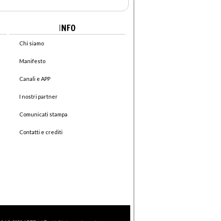
I
NFO
Chi siamo
Manifesto
Canali e APP
I nostri partner
Comunicati stampa
Contatti e crediti