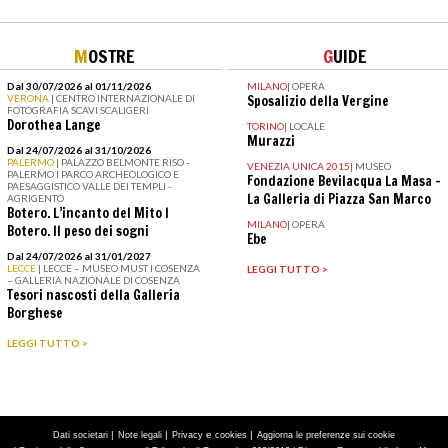
M
OSTRE
G
UIDE
Dal 30/07/2026 al 01/11/2026
MILANO
|
OPERA
VERONA
| CENTRO INTERNAZIONALE DI
Sposalizio della Vergine
FOTOGRAFIA SCAVI SCALIGERI
Dorothea Lange
TORINO
|
LOCALE
Murazzi
Dal 24/07/2026 al 31/10/2026
PALERMO
| PALAZZO BELMONTE RISO -
VENEZIA UNICA 2015
|
MUSEO
PALERMO I PARCO ARCHEOLOGICO E
Fondazione Bevilacqua La Masa –
PAESAGGISTICO VALLE DEI TEMPLI -
La Galleria di Piazza San Marco
AGRIGENTO
Botero. L’incanto del Mito I
MILANO
|
OPERA
Botero. Il peso dei sogni
Ebe
Dal 24/07/2026 al 31/01/2027
LECCE
| LECCE – MUSEO MUST I COSENZA
LEGGI TUTTO >
– GALLERIA NAZIONALE DI COSENZA
Tesori nascosti della Galleria
Borghese
LEGGI TUTTO >
|
|
e
|
Dati societari
Note legali
Privacy
cookies
Aggiorna le preferenze sui cookie