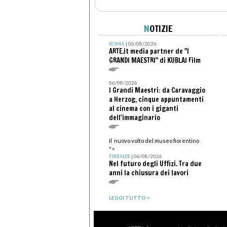
N
OTIZIE
ROMA
| 06/08/2026
ARTE.it media partner de "I
GRANDI MAESTRI" di KUBLAI Film
06/08/2026
I Grandi Maestri: da Caravaggio
a Herzog, cinque appuntamenti
al cinema con i giganti
dell'immaginario
Il nuovo volto del museo fiorentino
">
FIRENZE
| 06/08/2026
Nel futuro degli Uffizi. Tra due
anni la chiusura dei lavori
LEGGI TUTTO >