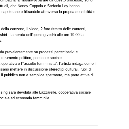
ccompagna la mostra- A partire da questo processo, sono
ncettuali, che Nancy Coppola e Stefania Lay hanno
apoletano e filtrandole attraverso la propria sensibilità e
della canzone, il video, 2 foto ritratto delle cantanti,
-shirt. La serata dell'opening vedrà alle ore 19.00 la
y
.
da prevalentemente su processi partecipativi e
no strumento politico, poetico e sociale.
 operativa è l’“ascolto femminista”: l’artista indaga come il
ssano mettere in discussione stereotipi culturali, ruoli di
 il pubblico non è semplice spettatore, ma parte attiva di
dising sarà devoluta alle Lazzarelle, cooperativa sociale
 sociale ed economia femminile.