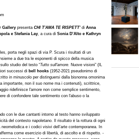
com
r Gallery
presenta
CHI T'AMA TE RISPETT'
di
Anna
pola e Stefania Lay
, a cura di
Sonia D’Alto e Kathryn
s, porta negli spazi di via P. Scura i risultati di un
 insieme a due tra le esponenti di spicco della musica
llo studio del testo “
Tutto sull'amore.
Nuove visioni” (IL
ori successi di
bell hooks
(1952-2021 pseudonimo di
ritto in minuscolo per distinguersi dalla bisnonna omonima
a importante, non il suo nome ma i contenuti), scrittrice,
saggio ridefinisce l'amore non come semplice sentimento,
re di confondere tale sentimento con l'abuso o la
do con le due cantanti intorno al testo hanno sviluppato
ità del contesto napoletano. Il risultato è la rottura di ogni
ca neomelodica e i codici visivi dell’arte contemporanea. In
ferma come esercizio di libertà, di ascolto e di rispetto. -