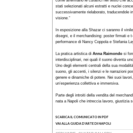
come affermano le curatrici nel testo che a
stati selezionati alcuni estratti e nuclei co
successivamente rielaborato, traducendole in n
visione.”
In esposizione alla Shazar ci saranno il vinile 
disegni, e il merchandising: poster firmati e t
performance di Nancy Coppola e Stefania La
La pratica artistica di
Anna Raimondo
si fon
interdisciplinari, nei quali il suono diventa u
Uno degli elementi centrali della sua modalità
suono, gli accenti, i silenzi e le narrazioni po
genere e dinamiche di potere. Nei suoi lavori,
un’esperienza collettiva e immersiva.
Parte degli introiti della vendita del merchan
nata a Napoli che intreccia lavoro, giustizia
SCARICA IL COMUNICATO IN PDF
VAI ALLA GUIDA D'ARTE DI NAPOLI