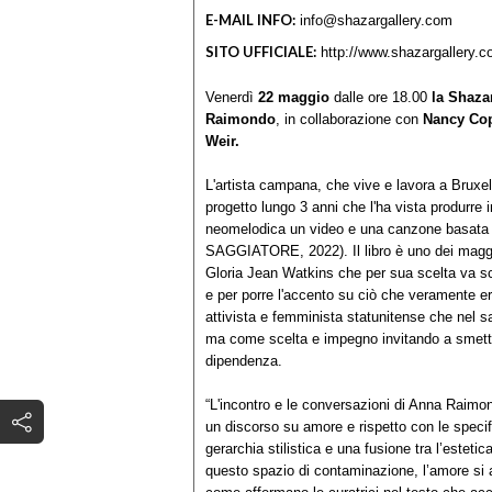
E-MAIL INFO:
info@shazargallery.com
SITO UFFICIALE:
http://www.shazargallery.
Venerdì
22 maggio
dalle ore 18.00
la Shaza
Raimondo
, in collaborazione con
Nancy Cop
Weir
.
L'artista campana, che vive e lavora a Bruxelle
progetto lungo 3 anni che l'ha vista produrre
neomelodica un video e una canzone basata su
SAGGIATORE, 2022). Il libro è uno dei maggi
Gloria Jean Watkins che per sua scelta va sc
e per porre l'accento su ciò che veramente er
attivista e femminista statunitense che nel 
ma come scelta e impegno invitando a smette
dipendenza.
“L'incontro e le conversazioni di Anna Raimon
un discorso su amore e rispetto con le specific
gerarchia stilistica e una fusione tra l’esteti
questo spazio di contaminazione, l’amore si af