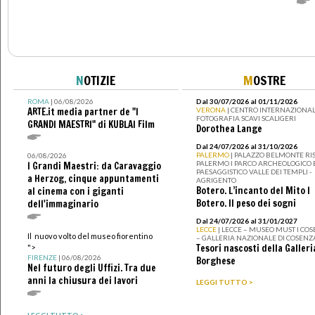
N
OTIZIE
M
OSTRE
ROMA
| 06/08/2026
Dal 30/07/2026 al 01/11/2026
ARTE.it media partner de "I
VERONA
| CENTRO INTERNAZIONAL
FOTOGRAFIA SCAVI SCALIGERI
GRANDI MAESTRI" di KUBLAI Film
Dorothea Lange
Dal 24/07/2026 al 31/10/2026
PALERMO
| PALAZZO BELMONTE RIS
06/08/2026
PALERMO I PARCO ARCHEOLOGICO 
I Grandi Maestri: da Caravaggio
PAESAGGISTICO VALLE DEI TEMPLI -
a Herzog, cinque appuntamenti
AGRIGENTO
Botero. L’incanto del Mito I
al cinema con i giganti
Botero. Il peso dei sogni
dell'immaginario
Dal 24/07/2026 al 31/01/2027
LECCE
| LECCE – MUSEO MUST I CO
Il nuovo volto del museo fiorentino
– GALLERIA NAZIONALE DI COSENZ
Tesori nascosti della Galleri
">
FIRENZE
| 06/08/2026
Borghese
Nel futuro degli Uffizi. Tra due
anni la chiusura dei lavori
LEGGI TUTTO >