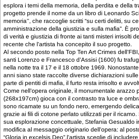
esplora i temi della memoria, della perdita e della t
progetto prende il nome da un libro di Leonardo Scia
memoria’’, che raccoglie scritti “su certi delitti, su ce
amministrazione della giustizia e sulla mafia”. È pro
di verità e giustizia di fronte ai tanti misteri irrisolti d
recente che l’artista ha concepito il suo progetto.
Al secondo posto nella Top Ten Art Crimes dell’FBI, 
santi Lorenzo e Francesco d’Assisi (1600) fu trafug
nella notte tra il 17 e il 18 ottobre 1969. Nonostante
anni siano state raccolte diverse dichiarazioni sulle
parte di pentiti di mafia, il furto resta irrisolto e avv
Come nell’opera originale, il monumentale arazzo 
(268x197cm) gioca con il contrasto tra luce e omb
sono ricamate su un fondo nero, emergendo delica
grazie ai fili di cotone perlato utilizzati per il ricamo.
sua esplorazione concettuale, Stefania Gesualdo 
modifica al messaggio originario dell’opera: al posto
“Gloria in excelsis Deo”,l’artista sceglie di includere 