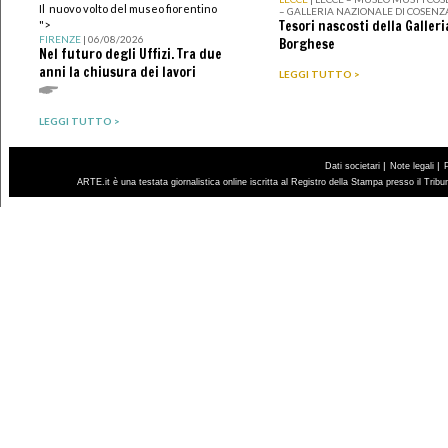
Il nuovo volto del museo fiorentino
– GALLERIA NAZIONALE DI COSENZ
Tesori nascosti della Galleri
">
FIRENZE
| 06/08/2026
Borghese
Nel futuro degli Uffizi. Tra due
anni la chiusura dei lavori
LEGGI TUTTO >
LEGGI TUTTO >
|
|
Dati societari
Note legali
ARTE.it è una testata giornalistica online iscritta al Registro della Stampa presso il Trib