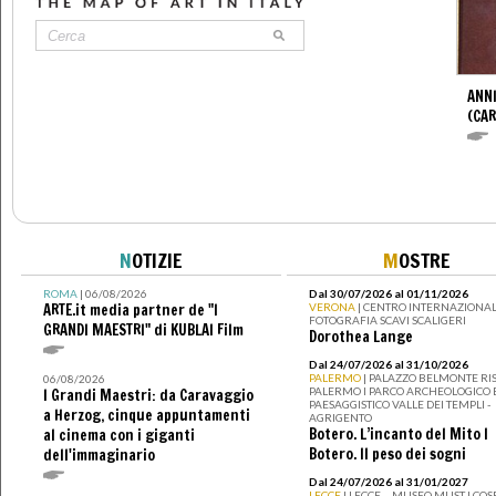
ANNI
(CAR
N
OTIZIE
M
OSTRE
ROMA
| 06/08/2026
Dal 30/07/2026 al 01/11/2026
ARTE.it media partner de "I
VERONA
| CENTRO INTERNAZIONAL
FOTOGRAFIA SCAVI SCALIGERI
GRANDI MAESTRI" di KUBLAI Film
Dorothea Lange
Dal 24/07/2026 al 31/10/2026
PALERMO
| PALAZZO BELMONTE RIS
06/08/2026
PALERMO I PARCO ARCHEOLOGICO 
I Grandi Maestri: da Caravaggio
PAESAGGISTICO VALLE DEI TEMPLI -
a Herzog, cinque appuntamenti
AGRIGENTO
Botero. L’incanto del Mito I
al cinema con i giganti
Botero. Il peso dei sogni
dell'immaginario
Dal 24/07/2026 al 31/01/2027
LECCE
| LECCE – MUSEO MUST I CO