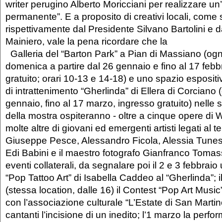
writer perugino Alberto Moricciani per realizzare un
permanente”. E a proposito di creativi locali, come 
rispettivamente dal Presidente Silvano Bartolini e 
Mainiero, vale la pena ricordare che la
Galleria del “Barton Park” a Pian di Massiano (ogn
domenica a partire dal 26 gennaio e fino al 17 feb
gratuito; orari 10-13 e 14-18) e uno spazio espositi
di intrattenimento “Gherlinda” di Ellera di Corciano 
gennaio, fino al 17 marzo, ingresso gratuito) nelle 
della mostra ospiteranno - oltre a cinque opere di 
molte altre di giovani ed emergenti artisti legati al t
Giuseppe Pesce, Alessandro Ficola, Alessia Tunes
Edi Babini e il maestro fotografo Gianfranco Tomassin
eventi collaterali, da segnalare poi il 2 e 3 febbra
“Pop Tattoo Art” di Isabella Caddeo al “Gherlinda”; i
(stessa location, dalle 16) il Contest “Pop Art Music
con l’associazione culturale “L’Estate di San Martino
cantanti l’incisione di un inedito; l’1 marzo la perf