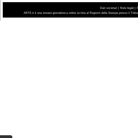
|
|
Dati societari
Note legali
ARTE.it è una testata giornalistica online iscritta al Registro della Stampa presso il Trib