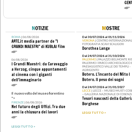
GENT
N
OTIZIE
M
OSTRE
ROMA
| 06/08/2026
Dal 30/07/2026 al 01/11/2026
ARTE.it media partner de "I
VERONA
| CENTRO INTERNAZIONAL
FOTOGRAFIA SCAVI SCALIGERI
GRANDI MAESTRI" di KUBLAI Film
Dorothea Lange
Dal 24/07/2026 al 31/10/2026
PALERMO
| PALAZZO BELMONTE RIS
06/08/2026
PALERMO I PARCO ARCHEOLOGICO 
I Grandi Maestri: da Caravaggio
PAESAGGISTICO VALLE DEI TEMPLI -
a Herzog, cinque appuntamenti
AGRIGENTO
Botero. L’incanto del Mito I
al cinema con i giganti
Botero. Il peso dei sogni
dell'immaginario
Dal 24/07/2026 al 31/01/2027
LECCE
| LECCE – MUSEO MUST I CO
Il nuovo volto del museo fiorentino
– GALLERIA NAZIONALE DI COSENZ
Tesori nascosti della Galleri
">
FIRENZE
| 06/08/2026
Borghese
Nel futuro degli Uffizi. Tra due
anni la chiusura dei lavori
LEGGI TUTTO >
LEGGI TUTTO >