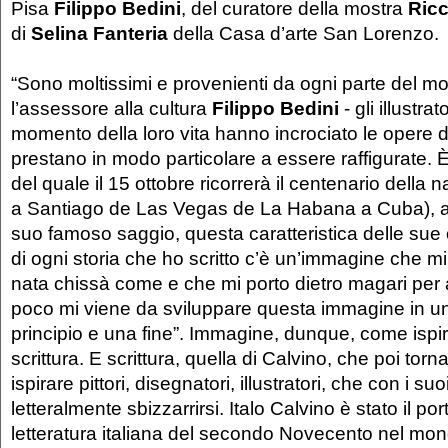
Pisa
Filippo Bedini
, del curatore della mostra
Ricc
di
Selina Fanteria
della Casa d’arte San Lorenzo.
“Sono moltissimi e provenienti da ogni parte del
l’assessore alla cultura
Filippo Bedini
- gli illustra
momento della loro vita hanno incrociato le opere d
prestano in modo particolare a essere raffigurate. È 
del quale il 15 ottobre ricorrerà il centenario della
a Santiago de Las Vegas de La Habana a Cuba), a f
suo famoso saggio, questa caratteristica delle sue o
di ogni storia che ho scritto c’è un’immagine che mi 
nata chissà come e che mi porto dietro magari per 
poco mi viene da sviluppare questa immagine in un
principio e una fine”. Immagine, dunque, come ispi
scrittura. E scrittura, quella di Calvino, che poi torn
ispirare pittori, disegnatori, illustratori, che con i su
letteralmente sbizzarrirsi. Italo Calvino è stato il po
letteratura italiana del secondo Novecento nel mond