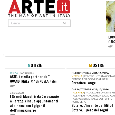
LUCA
(LUC
N
OTIZIE
M
OSTRE
ROMA
| 06/08/2026
Dal 30/07/2026 al 01/11/2026
ARTE.it media partner de "I
VERONA
| CENTRO INTERNAZIONAL
FOTOGRAFIA SCAVI SCALIGERI
GRANDI MAESTRI" di KUBLAI Film
Dorothea Lange
Dal 24/07/2026 al 31/10/2026
PALERMO
| PALAZZO BELMONTE RIS
06/08/2026
PALERMO I PARCO ARCHEOLOGICO 
I Grandi Maestri: da Caravaggio
PAESAGGISTICO VALLE DEI TEMPLI -
a Herzog, cinque appuntamenti
AGRIGENTO
Botero. L’incanto del Mito I
al cinema con i giganti
Botero. Il peso dei sogni
dell'immaginario