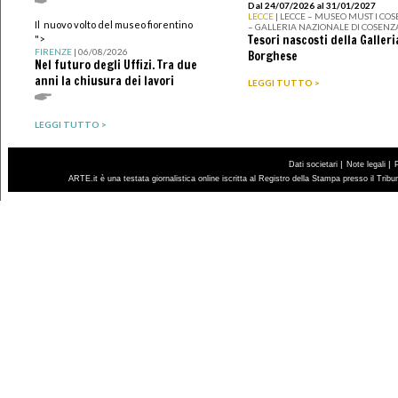
Dal 24/07/2026 al 31/01/2027
LECCE
| LECCE – MUSEO MUST I CO
Il nuovo volto del museo fiorentino
– GALLERIA NAZIONALE DI COSENZ
Tesori nascosti della Galleri
">
FIRENZE
| 06/08/2026
Borghese
Nel futuro degli Uffizi. Tra due
anni la chiusura dei lavori
LEGGI TUTTO >
LEGGI TUTTO >
|
|
Dati societari
Note legali
ARTE.it è una testata giornalistica online iscritta al Registro della Stampa presso il Trib