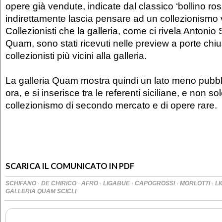
opere già vendute, indicate dal classico ‘bollino ro
indirettamente lascia pensare ad un collezionismo 
Collezionisti che la galleria, come ci rivela Antonio S
Quam, sono stati ricevuti nelle preview a porte chiu
collezionisti più vicini alla galleria.
La galleria Quam mostra quindi un lato meno pubbl
ora, e si inserisce tra le referenti siciliane, e non solo
collezionismo di secondo mercato e di opere rare.
SCARICA IL COMUNICATO IN PDF
·
·
·
·
·
·
SCHIFANO
DE CHIRICO
AFRO
LIGABUE
CAPOGROSSI
MORLOTTI
LI
GALLERIA QUAM SCICLI