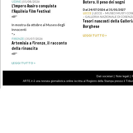
Botero. Il peso dei sogni
UDINE
| 01/08/2026
L'Impero Assiro conquista
Dal 24/07/2026 al 31/01/2027
l'Aquileia Film Festival
LECCE
| LECCE – MUSEO MUST I CO
– GALLERIA NAZIONALE DI COSENZ
Tesori nascosti della Galleri
In mostra da ottobre al Museo degli
Borghese
Innocenti
">
LEGGI TUTTO >
FIRENZE
| 31/07/2026
Artemisia a Firenze, il racconto
della rinascita
LEGGI TUTTO >
|
|
Dati societari
Note legali
ARTE.it è una testata giornalistica online iscritta al Registro della Stampa presso il Trib