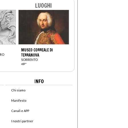
LUOGHI
MUSEO CORREALE DI
DRO
TERRANOVA
SORRENTO
I
NFO
Chi siamo
Manifesto
Canali e APP
I nostri partner