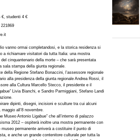
6 €, studenti 4 €
 221869
e.it
oglio vanno ormai completandosi, e la storica residenza si
 a richiamare visitatori da tutta Italia: una mostra
 del cinquantenario della morte – che sarà presentata
a sala stampa della giunta regionale.
nte della Regione Stefano Bonaccini, l’assessore regionale
rio alla presidenza della giunta regionale Andrea Rossi, il
ore alla Cultura Marcello Stecco, il presidente e il
gabue” Livia Bianchi, e Sandro Parmiggiani, Stefano Landi
azione.
are dipinti, disegni, incisioni e sculture tra cui alcuni
 31 maggio all’8 novembre.
ne Museo Antonio Ligabue” che all’interno di palazzo
t sisma 2012 – ospiterà inoltre una mostra permanente con
o museo permanente arriverà a costituire il punto di
ista, e anche un grande contenitore culturale per tutta la