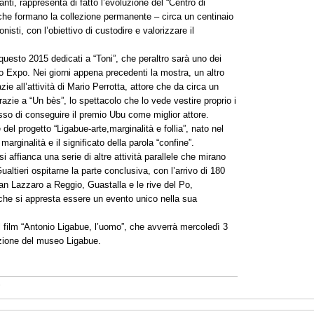
ti, rappresenta di fatto l’evoluzione del “Centro di
he formano la collezione permanente – circa un centinaio
isti, con l’obiettivo di custodire e valorizzare il
questo 2015 dedicati a “Toni”, che peraltro sarà uno dei
simo Expo. Nei giorni appena precedenti la mostra, un altro
ie all’attività di Mario Perrotta, attore che da circa un
grazie a “Un bès”, lo spettacolo che lo vede vestire proprio i
sso di conseguire il premio Ubu come miglior attore.
e del progetto “Ligabue-arte,marginalità e follia”, nato nel
marginalità e il significato della parola “confine”.
 si affianca una serie di altre attività parallele che mirano
altieri ospitarne la parte conclusiva, con l’arrivo di 180
 San Lazzaro a Reggio, Guastalla e le rive del Po,
 che si appresta essere un evento unico nella sua
el film “Antonio Ligabue, l’uomo”, che avverrà mercoledì 3
azione del museo Ligabue.