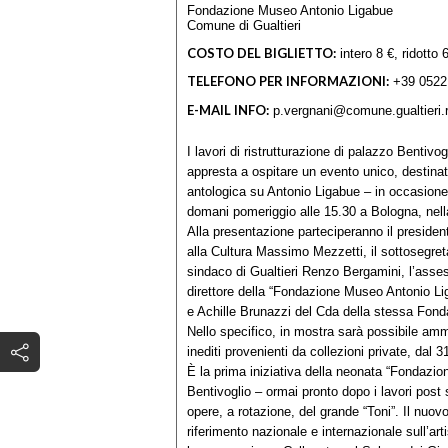
Fondazione Museo Antonio Ligabue
Comune di Gualtieri
COSTO DEL BIGLIETTO:
intero 8 €, ridotto 
TELEFONO PER INFORMAZIONI:
+39 0522
E-MAIL INFO:
p.vergnani@comune.gualtieri.r
I lavori di ristrutturazione di palazzo Bentiv
appresta a ospitare un evento unico, destinato
antologica su Antonio Ligabue – in occasione
domani pomeriggio alle 15.30 a Bologna, nell
Alla presentazione parteciperanno il preside
alla Cultura Massimo Mezzetti, il sottosegreta
sindaco di Gualtieri Renzo Bergamini, l’assess
direttore della “Fondazione Museo Antonio Li
e Achille Brunazzi del Cda della stessa Fond
Nello specifico, in mostra sarà possibile ammir
inediti provenienti da collezioni private, dal
È la prima iniziativa della neonata “Fondazio
Bentivoglio – ormai pronto dopo i lavori pos
opere, a rotazione, del grande “Toni”. Il nuov
riferimento nazionale e internazionale sull’art