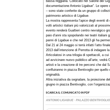
bassa reggiana. Collocato nel Salone dei Gigan
documentazione Antonio Ligabue”. Le opere c
– sono state conferite da un gruppo di collezion
patrimonio artistico di Ligabue.
La mostra rappresenta l’apice degli eventi di 
volti artistici italiani più valorizzati al pros
evento renderà Gualtieri centro nevralgico graz
paio d’anni sta spopolando nei teatri italiani 
panni di Ligabue e che nel 2013 gli ha perme
Dal 21 al 24 maggio si terrà infatti l’atto final
2013 dall’intenzione di Perrotta di indagare la 
Articolatosi in una trilogia di spettacoli, a cui
ad avvicinare nuovo pubblico all’arte, vedrà Gu
artisti e la creazione di tre percorsi che dal
confluiranno in piazza Bentivoglio per quello
originalità.
Altra iniziativa da segnalare, la proiezione d
giugno in piazza Bentivoglio, con l’organizz
SCARICA IL COMUNICATO IN PDF
·
ANTONIO LIGABUE
PALAZZO BENTIVOGLIO