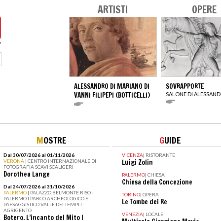
ARTISTI
OPERE
ALESSANDRO DI MARIANO DI
SOVRAPPORTE
VANNI FILIPEPI (BOTTICELLI)
SALONE DI ALESSAN
M
OSTRE
G
UIDE
Dal 30/07/2026 al 01/11/2026
VICENZA
|
RISTORANTE
VERONA
| CENTRO INTERNAZIONALE DI
Luigi Zolin
FOTOGRAFIA SCAVI SCALIGERI
Dorothea Lange
PALERMO
|
CHIESA
Chiesa della Concezione
Dal 24/07/2026 al 31/10/2026
PALERMO
| PALAZZO BELMONTE RISO -
TORINO
|
OPERA
PALERMO I PARCO ARCHEOLOGICO E
Le Tombe dei Re
PAESAGGISTICO VALLE DEI TEMPLI -
AGRIGENTO
VENEZIA
|
LOCALE
Botero. L’incanto del Mito I