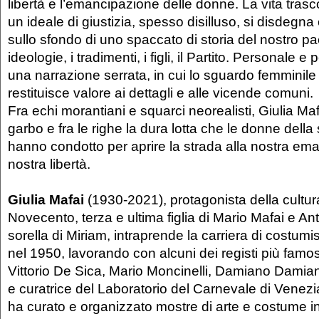
libertà e l’emancipazione delle donne. La vita tra
un ideale di giustizia, spesso disilluso, si disdegn
sullo sfondo di uno spaccato di storia del nostro pa
ideologie, i tradimenti, i figli, il Partito. Personale e 
una narrazione serrata, in cui lo sguardo femminile 
restituisce valore ai dettagli e alle vicende comuni.
Fra echi morantiani e squarci neorealisti, Giulia Maf
garbo e fra le righe la dura lotta che le donne dell
hanno condotto per aprire la strada alla nostra em
nostra libertà.
Giulia Mafai
(1930-2021), protagonista della cultura
Novecento, terza e ultima figlia di Mario Mafai e An
sorella di Miriam, intraprende la carriera di costum
nel 1950, lavorando con alcuni dei registi più famos
Vittorio De Sica, Mario Moncinelli, Damiano Damiani
e curatrice del Laboratorio del Carnevale di Venezi
ha curato e organizzato mostre di arte e costume in I