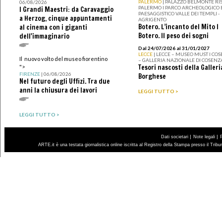
PALERMO
| PALAZZO BELMONTE RIS
06/08/2026
PALERMO I PARCO ARCHEOLOGICO 
I Grandi Maestri: da Caravaggio
PAESAGGISTICO VALLE DEI TEMPLI -
a Herzog, cinque appuntamenti
AGRIGENTO
Botero. L’incanto del Mito I
al cinema con i giganti
Botero. Il peso dei sogni
dell'immaginario
Dal 24/07/2026 al 31/01/2027
LECCE
| LECCE – MUSEO MUST I CO
Il nuovo volto del museo fiorentino
– GALLERIA NAZIONALE DI COSENZ
Tesori nascosti della Galleri
">
FIRENZE
| 06/08/2026
Borghese
Nel futuro degli Uffizi. Tra due
anni la chiusura dei lavori
LEGGI TUTTO >
LEGGI TUTTO >
|
|
Dati societari
Note legali
ARTE.it è una testata giornalistica online iscritta al Registro della Stampa presso il Trib