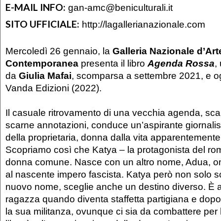
E-MAIL INFO:
gan-amc@beniculturali.it
SITO UFFICIALE:
http://lagallerianazionale.com
Mercoledì 26 gennaio, la
Galleria Nazionale d’Ar
Contemporanea
presenta il libro
Agenda Rossa
,
da
Giulia Mafai
, scomparsa a settembre 2021, e o
Vanda Edizioni (2022).
Il casuale ritrovamento di una vecchia agenda, sc
scarne annotazioni, conduce un’aspirante giornalist
della proprietaria, donna dalla vita apparentement
Scopriamo così che Katya – la protagonista del r
donna comune. Nasce con un altro nome, Adua, o
al nascente impero fascista. Katya però non solo s
nuovo nome, sceglie anche un destino diverso. È 
ragazza quando diventa staffetta partigiana e dopo
la sua militanza, ovunque ci sia da combattere per la