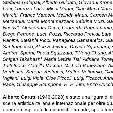
Stefania Galegati, Alberto Guidato, Giovanni Kron
Losi, Lorenzo Lotto, Micol Magni, Gian Maria Marca
Marchi, Franco Marconi, Melinda Mauri, Carmen M
Mezzaqui, Mattia Montemezzani, Sabrina Muzi, Ga
Nessy1, Alessandra Occa, Leonarda Pagnamenta, 
Diego Perrone, Luca Pozzi, Riccardo Previdi, Lara
Rahimi, Stefania Ricci, Panagiotis Samsarelos, Gi
Sanfrancesco, Alice Schivardi, Davide Sgambaro, 
Andrea Sperni, Paola Squizzato, T-Yong Chung, Alb
Shigeri Takahashi, Maria Letizia Tisi, Adriana Torre
Tuttofuoco, Camilla Vaccari, Michela Veneziano, Alic
Verdesca, Serena Vestrucci, Matteo Vettorello, Gior
Vigliani, Luigi Viola, Cloe Piccoli, Luigi Ficacci, A
Pace, Giuseppe Stampone, H. H. Lim, Enzo Cucch
Alberto Garutti
(1948-2023) è stato una figura di ri
scena artistica italiana e internazionale per oltre q
opera ha esplorato le dinamiche tra arte, spettatore 