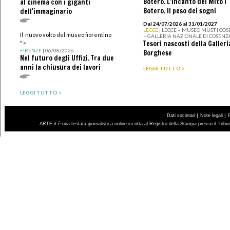
Botero. L’incanto del Mito I
al cinema con i giganti
Botero. Il peso dei sogni
dell'immaginario
Dal 24/07/2026 al 31/01/2027
LECCE
| LECCE – MUSEO MUST I CO
Il nuovo volto del museo fiorentino
– GALLERIA NAZIONALE DI COSENZ
Tesori nascosti della Galleri
">
FIRENZE
| 06/08/2026
Borghese
Nel futuro degli Uffizi. Tra due
anni la chiusura dei lavori
LEGGI TUTTO >
LEGGI TUTTO >
|
|
Dati societari
Note legali
ARTE.it è una testata giornalistica online iscritta al Registro della Stampa presso il Trib