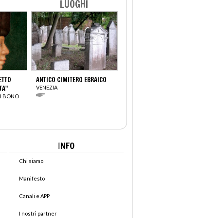
LUOGHI
ETTO
ANTICO CIMITERO EBRAICO
TA"
VENEZIA
NI BONO
I
NFO
Chi siamo
Manifesto
Canali e APP
I nostri partner