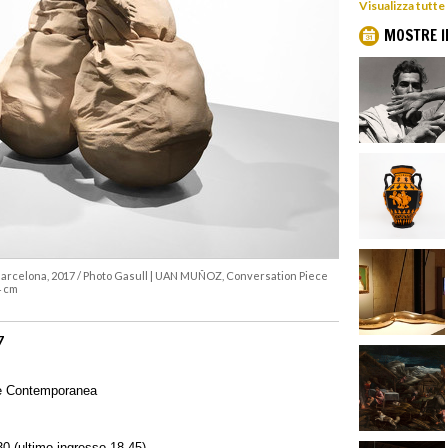
Visualizza tutte
MOSTRE I
rcelona, 2017 / Photo Gasull
|
UAN MUÑOZ, Conversation Piece
4 cm
7
 e Contemporanea
30 (ultimo ingresso 18.45)