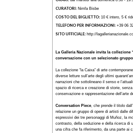
CURATORI:
Nimfa Bisbe
COSTO DEL BIGLIETTO:
10 € intero, 5 € rid
TELEFONO PER INFORMAZIONI:
+39 06 3
SITO UFFICIALE:
http://lagallerianazionale.
La Galleria Nazionale invita la collezione
conversazione con un selezionato gruppo d
La collezione “la Caixa” di arte contemporan
diverse letture sull’arte degli ultimi quarant’
narrazioni che sottolineano il senso e l’attua
spazio di ricerca e creazione di storie, senz
conservazione e rappresentazione dell’arte d
Conversation Piece
, che prende il titolo dal
relazione un gruppo di opere di artisti dalle 
espressivi dei tre personaggi di Muñoz, la mo
contrasto, della seduzione e della ricerca di u
una cifra che fa riferimento, da una parte ai ca