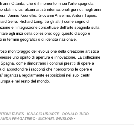
i anni Ottanta, che è il momento in cui l’arte spagnola
stati inclusi alcuni artisti internazionali già noti negli anni
rz, Jannis Kounellis, Giovanni Anselmo, Antoni Tàpies,
rd Serra, Richard Long, tra gli altri) come segno di
azione e l’integrazione concettuale dell’arte spagnola sulla
ale agli inizi della collezione; oggi questo dialogo è
ti in termini geografici o di identità nazionale.
roso monitoraggio dell’evoluzione della creazione artistica
esse uno spirito di apertura e innovazione. La collezione
n Spagna, come dimostrano i continui prestiti di opere a
à di approfondire i racconti che ripercorrono le opere e
xa” organizza regolarmente esposizioni nei suoi centri
Europa e nel resto del mondo.
·
·
·
NTONI TAPIES
IGNACIO URIARTE
DONALD JUDD
·
·
NANDA FRAGATEIRO
MICHAEL WINSLOW