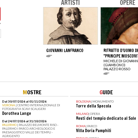
ARTISTI
OPERE
GIOVANNI LANFRANCO
RITRATTO D’UOMO D
"PRINCIPE MOSCOVI
MICHELE DI GIOVAN
(GIAMBONO)
PALAZZO ROSSO
M
OSTRE
G
UIDE
Dal 30/07/2026 al 01/11/2026
BOLOGNA
|
MONUMENTO
VERONA
| CENTRO INTERNAZIONALE DI
Torre della Specola
FOTOGRAFIA SCAVI SCALIGERI
Dorothea Lange
MILANO
|
OPERA
Resti del tempio dedicato al Sole
Dal 24/07/2026 al 31/10/2026
PALERMO
| PALAZZO BELMONTE RISO -
ROMA
|
PARCO
PALERMO I PARCO ARCHEOLOGICO E
Villa Doria Pamphili
PAESAGGISTICO VALLE DEI TEMPLI -
AGRIGENTO