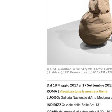
© Judd Foundation.Licensed by VAGA, NY/VEGAP, Ba
(Hirshhorn), 1995. Resin and sand, 170. 5 × 191 × 12
Dal 18 Maggio 2017 al 17 Settembre 201
ROMA
|
Visualizza tutte le mostre a Roma
LUOGO:
Galleria Nazionale d'Arte Moderna
INDIRIZZO:
viale delle Belle Arti 131
ORARI:
dal martedì alla domenica 8.30 - 19.