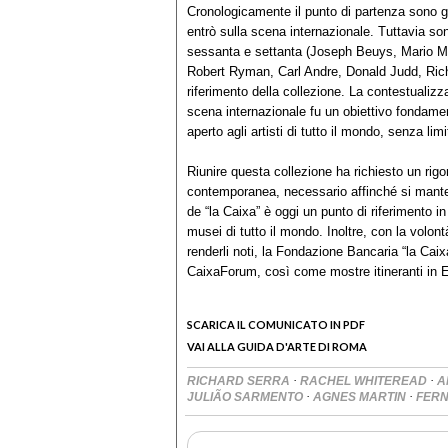
Cronologicamente il punto di partenza sono gl
entrò sulla scena internazionale. Tuttavia sono 
sessanta e settanta (Joseph Beuys, Mario Me
Robert Ryman, Carl Andre, Donald Judd, Richa
riferimento della collezione. La contestualizz
scena internazionale fu un obiettivo fondament
aperto agli artisti di tutto il mondo, senza limi
Riunire questa collezione ha richiesto un rigo
contemporanea, necessario affinché si manten
de “la Caixa” è oggi un punto di riferimento i
musei di tutto il mondo. Inoltre, con la volont
renderli noti, la Fondazione Bancaria “la Cai
CaixaForum, così come mostre itineranti in 
SCARICA IL COMUNICATO IN PDF
VAI ALLA GUIDA D'ARTE DI ROMA
·
·
RICHARD SERRA
RACHEL WHITEREAD
A
·
·
JULIÃO SARMENTO
AGNES MARTIN
FER