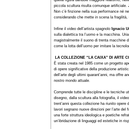
piccola scultura risulta comunque artificiale.
Non c’è finzione nella sua performance né nei
considerando che mette in scena la fragilità, i
Infine il video dell’artista spagnolo
Ignacio Ur
sulla dialettica tra l’uomo e la macchina. Uria
magistralmente il suono di trenta macchine d
come la lotta dell’uomo per imitare la tecnolo
LA COLLEZIONE “LA CAIXA” DI ARTE
È stata creata nel 1985 come un progetto ape
di opere significative della produzione artist
dell’arte degli ultimi quarant’anni, ma offre 
nostro mondo attuale.
Comprende tutte le discipline e le tecniche uti
disegno, dalla scultura alla fotografia, il video,
trent’anni questa collezione ha riunito opere di
lavori segnano nuove direzioni per l’arte del 
una forte struttura ideologica e poetiche ref
un’ibridazione di linguaggi ed estetiche in ri