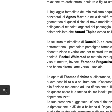
relazione tra architettura, scultura e figura u
Il linguaggio formalista del minimalismo acqui
orizzontali di
Agnes Martin
e nella densità m
geometrico di questi dipinti si trova modellato 
collegano ai reticolati argentei del paesagg
esistenzialista che
Antoni Tàpies
evoca nell
La scultura minimalista di
Donald Judd
crea 
sottomettono il particolare paradigma formale
decostruzione e variazione per reintrodurre nel
società.
Rachel Whiteread
re-materializza spa
vissuti mentre, invece,
Fernanda Fragateir
che hanno diretto l’arte verso il sociale.
Le opere di
Thomas Schütte
si allontanano, 
nuove possibilità alla scultura con un’appros
alla finzione ma anche ad una riflessione sul
da queste opere è la stessa dei tre insoliti p
depersonalizzati.
La sua presenza suggerisce un’idea di finit
la riproduzione in 3D della ballerina di Degas
quella figura dandole maggiore realismo, nelle 