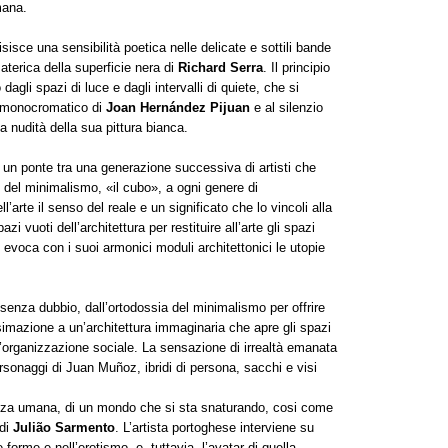
mana.
sisce una sensibilità poetica nelle delicate e sottili bande
aterica della superficie nera di
Richard Serra
. Il principio
dagli spazi di luce e dagli intervalli di quiete, che si
io monocromatico di
Joan Hernández Pijuan
e al silenzio
a nudità della sua pittura bianca.
un ponte tra una generazione successiva di artisti che
 del minimalismo, «il cubo», a ogni genere di
l’arte il senso del reale e un significato che lo vincoli alla
zi vuoti dell’architettura per restituire all’arte gli spazi
o
evoca con i suoi armonici moduli architettonici le utopie
senza dubbio, dall’ortodossia del minimalismo per offrire
simazione a un’architettura immaginaria che apre gli spazi
l’organizzazione sociale. La sensazione di irrealtà emanata
ersonaggi di Juan Muñoz, ibridi di persona, sacchi e visi
ezza umana, di un mondo che si sta snaturando, cosi come
 di
Julião Sarmento
. L’artista portoghese interviene su
forme e nell’erotismo, e, tuttavia, l’avatar di quella