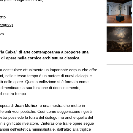
otto
2298221
com
 “la Caixa” di arte contemporanea a proporre una
i opere nella cornice architettura classica.
ea costituisce attualmente un importante corpus che offre
anni, nello stesso tempo è un motore di nuovi dialoghi e
lità delle opere. Questa collezione si è formata come
a dimenticare la sua funzione di riconoscimento,
el nostro tempo.
l’opera di
Juan Muñoz
, è una mostra che mette in
differenti voci poetiche. Così come suggeriscono i gesti
stra possiede la forza del dialogo ma anche quella del
n significato rivelatore. L’interazione tra le opere segue
noni dell’estetica minimalista e, dall’altro alla triplice