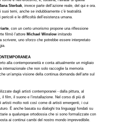
Jana Sterbak
, invece parte dell’azione reale, del qui e ora.
 suoi temi, anche se indubbiamente c’è teatralità
 pericoli e le difficoltà dell’esistenza umana.
iarte
, con un certo umorismo propone una riflessione
rte filmò l’attore
Michael Winslow
imitando
a scrivere, uno sforzo che potrebbe essere interpretato
gia.
 CONTEMPORANEA
rto alla contemporaneità e conta attualmente un migliaio
ica internazionale che non solo raccoglie la memoria
anche un’ampia visione della continua domanda dell’arte sul
lizzate dagli artisti contemporanei - dalla pittura, al
 il film, il suono e l’installazione. Nel corso di più di
 artisti molto noti così come di artisti emergenti, i cui
futuro. È anche basata su dialoghi tra linguaggi fondati su
rattarie a qualunque ortodossia che si sono formalizzate con
sposta ai continui cambi del nostro mondo imprevedibile.